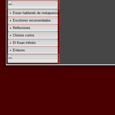
Estan hablando de metapoesia
Escritores recomendados
Reflexiones
Chistes cortos
El Koan Infinito
Enlaces