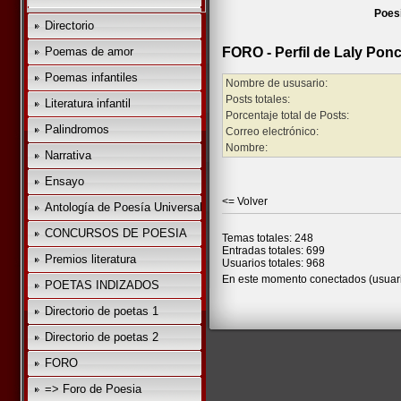
Poes
Directorio
Poemas de amor
FORO - Perfil de Laly Pon
Poemas infantiles
Nombre de ususario:
Posts totales:
Literatura infantil
Porcentaje total de Posts:
Palindromos
Correo electrónico:
Nombre:
Narrativa
Ensayo
<= Volver
Antología de Poesía Universal
CONCURSOS DE POESIA
Temas totales: 248
Entradas totales: 699
Premios literatura
Usuarios totales: 968
En este momento conectados (usuari
POETAS INDIZADOS
Directorio de poetas 1
Directorio de poetas 2
FORO
=> Foro de Poesia