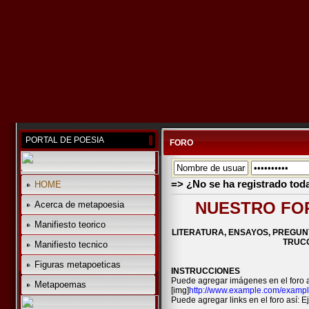
PORTAL DE POESIA
FORO
=> ¿No se ha registrado tod
HOME
NUESTRO FOR
Acerca de metapoesia
Manifiesto teorico
LITERATURA, ENSAYOS, PREGUN
TRUCO
Manifiesto tecnico
Figuras metapoeticas
INSTRUCCIONES
Puede agregar imágenes en el foro a
Metapoemas
[img]
http://www.example.com/exampl
Puede agregar links en el foro así: Ej