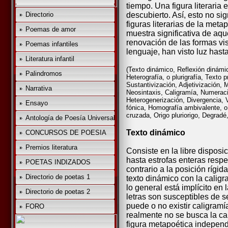
tiempo. Una figura literaria 
descubierto. Así, esto no si
Directorio
figuras literarias de la met
Poemas de amor
muestra significativa de aqu
renovación de las formas vis
Poemas infantiles
lenguaje, han visto luz hast
Literatura infantil
(Texto dinámico, Reflexión dinámic
Palindromos
Heterografía, o plurigrafía, Texto pr
Sustantivización, Adjetivización,
Narrativa
Neosintaxis, Caligramía, Numeraci
Heterogenerización, Divergencia, 
Ensayo
fónica, Homografía ambivalente, o
cruzada, Origo pluriorigo, Degradé
Antología de Poesía Universal
Texto dinámico
CONCURSOS DE POESIA
Premios literatura
Consiste en la libre disposic
hasta estrofas enteras respe
POETAS INDIZADOS
contrario a la posición rígid
Directorio de poetas 1
texto dinámico con la caligr
lo general está implícito en 
Directorio de poetas 2
letras son susceptibles de s
puede o no existir caligramía
FORO
realmente no se busca la ca
figura metapoética independ