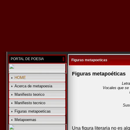
PORTAL DE POESIA
Figuras metapoeticas
Figuras metapoéticas
HOME
Letr
Acerca de metapoesia
Vocales que se 
Manifiesto teorico
Manifiesto tecnico
Sust
Figuras metapoeticas
Metapoemas
Una figura literaria no es algo