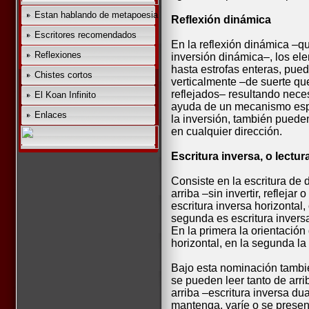
Estan hablando de metapoesia
Reflexión dinámica
Escritores recomendados
En la reflexión dinámica –q
Reflexiones
inversión dinámica–, los e
hasta estrofas enteras, pued
Chistes cortos
verticalmente –de suerte qu
reflejados– resultando neces
El Koan Infinito
ayuda de un mecanismo espej
Enlaces
la inversión, también pueden
en cualquier dirección.
Escritura inversa, o lectur
Consiste en la escritura de 
arriba –sin invertir, refleja
escritura inversa horizontal, 
segunda es escritura inversa
En la primera la orientación
horizontal, en la segunda la 
Bajo esta nominación tambié
se pueden leer tanto de arr
arriba –escritura inversa dua
mantenga, varíe o se presen