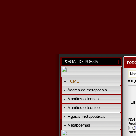
PORTAL DE POESIA
FOR
=> 
HOME
Acerca de metapoesia
Manifiesto teorico
LI
Manifiesto tecnico
Figuras metapoeticas
INS
Pued
Metapoemas
[img]
Puede