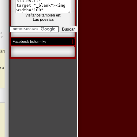
Visítanos también en:
Las poesias
e-
>
Facebook botón-like
tar]
a
e a