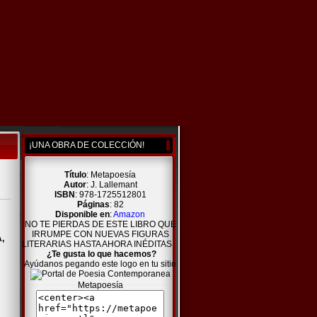
¡UNA OBRA DE COLECCIÓN!
Título
: Metapoesía
Autor
: J. Lallemant
ISBN
: 978-1725512801
Páginas
: 82
Disponible en
:
Amazon
NO TE PIERDAS DE ESTE LIBRO QUE
IRRUMPE CON NUEVAS FIGURAS
,
LITERARIAS HASTA AHORA INÉDITAS
¿Te gusta lo que hacemos?
Ayúdanos pegando este logo en tu sitio
Metapoesía