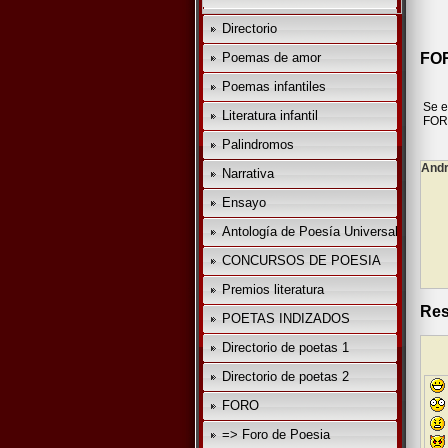
Directorio
Poemas de amor
FOR
Poemas infantiles
Se e
Literatura infantil
FO
Palindromos
Andr
Narrativa
Ensayo
Antología de Poesía Universal
CONCURSOS DE POESIA
Premios literatura
Res
POETAS INDIZADOS
Directorio de poetas 1
Directorio de poetas 2
FORO
=> Foro de Poesia