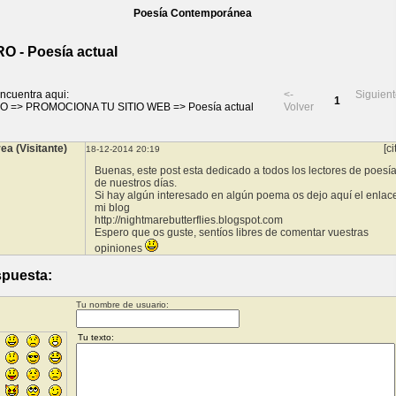
Poesía Contemporánea
O - Poesía actual
ncuentra aqui:
<-
Siguient
1
RO
=>
PROMOCIONA TU SITIO WEB
=>
Poesía actual
Volver
ea (Visitante)
[ci
18-12-2014 20:19
Buenas, este post esta dedicado a todos los lectores de poesí
de nuestros días.
Si hay algún interesado en algún poema os dejo aquí el enlac
mi blog
http://nightmarebutterflies.blogspot.com
Espero que os guste, sentíos libres de comentar vuestras
opiniones
puesta:
Tu nombre de usuario: