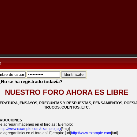
O
¿No se ha registrado todavía?
NUESTRO FORO AHORA ES LIBRE
TERATURA, ENSAYOS, PREGUNTAS Y RESPUESTAS, PENSAMIENTOS, POESIA
TRUCOS, CUENTOS, ETC.
TRUCCIONES
e agregar imágenes en el foro así: Ejemplo:
http://www.example.com/example.jpg
[/img]
 agregar links en el foro así: Ejemplo: [url]
http://www.example.com
[/url]