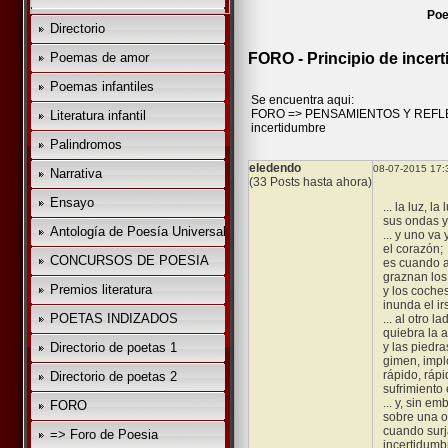
Poe
Directorio
Poemas de amor
FORO - Principio de incer
Poemas infantiles
Se encuentra aqui:
FORO
=>
PENSAMIENTOS Y REFL
Literatura infantil
incertidumbre
Palindromos
eledendo
08-07-2015 17:
Narrativa
(33 Posts hasta ahora)
Ensayo
... la luz, la 
sus ondas y 
Antología de Poesía Universal
... y uno va
el corazón;
CONCURSOS DE POESIA
es cuando a
graznan los
Premios literatura
y los coche
inunda el ir
POETAS INDIZADOS
... al otro 
quiebra la 
Directorio de poetas 1
y las piedr
gimen, impl
rápido, rápi
Directorio de poetas 2
sufrimiento 
... y, sin e
FORO
sobre una 
cuando surj
=> Foro de Poesia
incertidumb