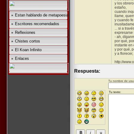
y los obrero
estaño,
cuando inqu
Estan hablando de metapoesia
llame, quem
y cuando fe
Escritores recomendados
inusitadamen
... si a tra
Reflexiones
expresarse 
- ah, dígan
Chistes cortos
por qué, po
instante en 
y por qué, 
El Koan Infinito
y a florecer
Enlaces
http://www
Respuesta:
Tu nombre de usua