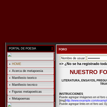
PORTAL DE POESIA
FORO
=> ¿No se ha registrado tod
HOME
NUESTRO FO
Acerca de metapoesia
Manifiesto teorico
LITERATURA, ENSAYOS, PREGU
TRUC
Manifiesto tecnico
Figuras metapoeticas
INSTRUCCIONES
Puede agregar imágenes en el foro a
Metapoemas
[img]
http://www.example.com/exampl
Puede agregar links en el foro así: Ej