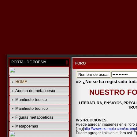
PORTAL DE POESIA
FORO
=> ¿No se ha registrado tod
HOME
NUESTRO FO
Acerca de metapoesia
Manifiesto teorico
LITERATURA, ENSAYOS, PREGU
TRUC
Manifiesto tecnico
Figuras metapoeticas
INSTRUCCIONES
Puede agregar imágenes en el foro a
Metapoemas
[img]
http://www.example.com/exampl
Puede agregar links en el foro así: Ej