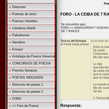
Poe
Directorio
Poemas de amor
FORO - LA CEIBA DE 7 R
Poemas infantiles
Se encuentra aqui:
FORO
=>
VANGUARDIA Y NUEVAS
Literatura infantil
DE 7 RAÍCES
Palindromos
Teresa del Bosque
12-05-2020 20:
Narrativa
(8 Posts hasta ahora)
Entró la mu
Ensayo
Se sentó
Charlamos
Antología de Poesía Universal
Me dijo que 
CONCURSOS DE POESIA
Le dije
que ella tie
Premios literatura
de ceiba mi
que la cuid
POETAS INDIZADOS
que no deja
Directorio de poetas 1
La muerte 
Me dio la e
Se fue.
Directorio de poetas 2
© Teresa d
FORO
Respuesta:
=> Foro de Poesia