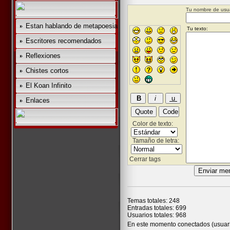
Tu nombre de usua
Estan hablando de metapoesia
Escritores recomendados
Reflexiones
Chistes cortos
El Koan Infinito
Enlaces
Color de texto:
Tamaño de letra:
Cerrar tags
Temas totales: 248
Entradas totales: 699
Usuarios totales: 968
En este momento conectados (usuari