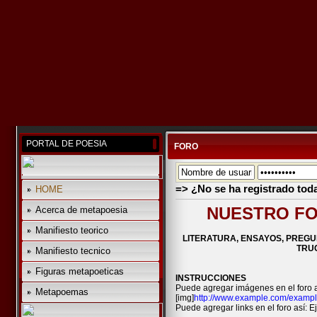
PORTAL DE POESIA
FORO
=> ¿No se ha registrado tod
HOME
NUESTRO FO
Acerca de metapoesia
Manifiesto teorico
LITERATURA, ENSAYOS, PREGU
TRUC
Manifiesto tecnico
Figuras metapoeticas
INSTRUCCIONES
Puede agregar imágenes en el foro a
Metapoemas
[img]
http://www.example.com/exampl
Puede agregar links en el foro así: Ej