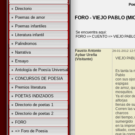
Poe
Directorio
Poemas de amor
FORO - VIEJO PABLO (M
Poemas infantiles
Se encuentra aqui:
Literatura infantil
FORO
=>
CUENTO
=>
VIEJO PABL
Palindromos
Fausto Antonio
26-01-2012 12:
Narrativa
Aybar Ureña
VIEJO PAB
(Visitante)
Ensayo
Antología de Poesía Universal
Es tanta la 
Pablo
CONCURSOS DE POESIA
con sus ojo
espigas
Premios literatura
de arroz, q
mosquitos.
POETAS INDIZADOS
Ya el olor d
alforjas
Directorio de poetas 1
llenas de s
Corren las v
charcos
Directorio de poetas 2
del tiempo,
sumergido
FORO
en la impron
sitiado, co
=> Foro de Poesia
que la corro