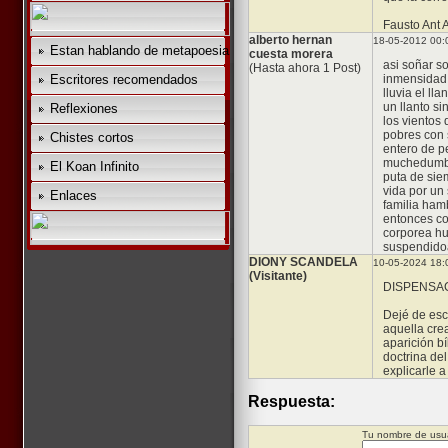
Fausto Ant 
alberto hernan
18-05-2012 00:
Estan hablando de metapoesia
cuesta morera
asi soñar so
(Hasta ahora 1 Post)
Escritores recomendados
inmensidad 
lluvia el ll
un llanto si
Reflexiones
los vientos 
pobres con 
Chistes cortos
entero de p
muchedumbre
El Koan Infinito
puta de siem
vida por un 
Enlaces
familia hamb
entonces co
corporea h
suspendidoa
DIONY SCANDELA
10-05-2024 18:
(Visitante)
DISPENSA
Dejé de esc
aquella cre
aparición b
doctrina de
explicarle 
Respuesta:
Tu nombre de usua