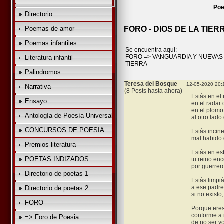
Poe
Directorio
Poemas de amor
FORO - DIOS DE LA TIER
Poemas infantiles
Se encuentra aqui:
FORO
=>
VANGUARDIA Y NUEVAS
Literatura infantil
TIERRA
Palindromos
Teresa del Bosque
12-05-2020 20:
Narrativa
(8 Posts hasta ahora)
Estás en el
Ensayo
en el radar
en el plomo
Antología de Poesía Universal
al otro lado 
CONCURSOS DE POESIA
Estás incin
mal habido d
Premios literatura
Estás en est
POETAS INDIZADOS
tu reino e
por guerrer
Directorio de poetas 1
Estás limpi
a ese padre
Directorio de poetas 2
si no existo,
FORO
Porque eres
conforme a
=> Foro de Poesia
de no ser yo,