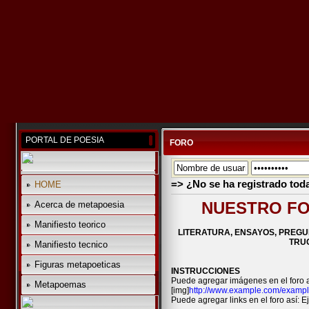
PORTAL DE POESIA
FORO
=> ¿No se ha registrado tod
HOME
NUESTRO FO
Acerca de metapoesia
Manifiesto teorico
LITERATURA, ENSAYOS, PREGU
TRUC
Manifiesto tecnico
Figuras metapoeticas
INSTRUCCIONES
Puede agregar imágenes en el foro a
Metapoemas
[img]
http://www.example.com/exampl
Puede agregar links en el foro así: Ej