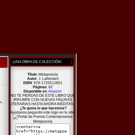
¡UNA OBRA DE COLECCIÓN!
Título
: Metapoesía
Autor
: J. Lallemant
ISBN
: 978-1725512801
Páginas
: 82
Disponible en
:
Amazon
NO TE PIERDAS DE ESTE LIBRO QUE
IRRUMPE CON NUEVAS FIGURAS
,
LITERARIAS HASTA AHORA INÉDITAS
¿Te gusta lo que hacemos?
Ayúdanos pegando este logo en tu sitio
Metapoesía