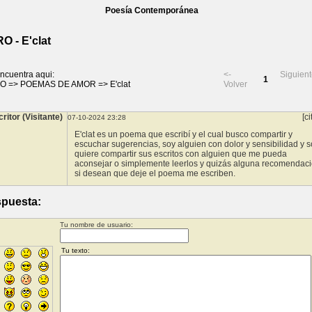
Poesía Contemporánea
O - E'clat
ncuentra aqui:
<-
Siguient
1
RO
=>
POEMAS DE AMOR
=>
E'clat
Volver
ritor (Visitante)
[ci
07-10-2024 23:28
E'clat es un poema que escribí y el cual busco compartir y
escuchar sugerencias, soy alguien con dolor y sensibilidad y s
quiere compartir sus escritos con alguien que me pueda
aconsejar o simplemente leerlos y quizás alguna recomendac
si desean que deje el poema me escriben.
puesta:
Tu nombre de usuario: