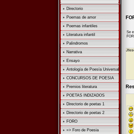
Directorio
Poemas de amor
FOR
Poemas infantiles
Se e
Literatura infantil
FO
Palindromos
Jfesc
Narrativa
Ensayo
Antología de Poesía Universal
CONCURSOS DE POESIA
Res
Premios literatura
POETAS INDIZADOS
Directorio de poetas 1
Directorio de poetas 2
FORO
=> Foro de Poesia