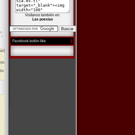
Visítanos también en:
Las poesias
e-
>
Facebook botón-like
tar]
olo
ión