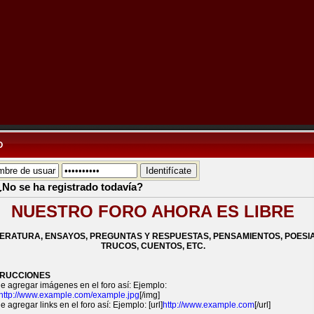
O
¿No se ha registrado todavía?
NUESTRO FORO AHORA ES LIBRE
TERATURA, ENSAYOS, PREGUNTAS Y RESPUESTAS, PENSAMIENTOS, POESIA
TRUCOS, CUENTOS, ETC.
TRUCCIONES
e agregar imágenes en el foro así: Ejemplo:
http://www.example.com/example.jpg
[/img]
 agregar links en el foro así: Ejemplo: [url]
http://www.example.com
[/url]