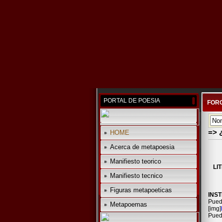
PORTAL DE POESIA
FOR
=> 
HOME
Acerca de metapoesia
Manifiesto teorico
LI
Manifiesto tecnico
Figuras metapoeticas
INS
Pued
Metapoemas
[img]
Puede