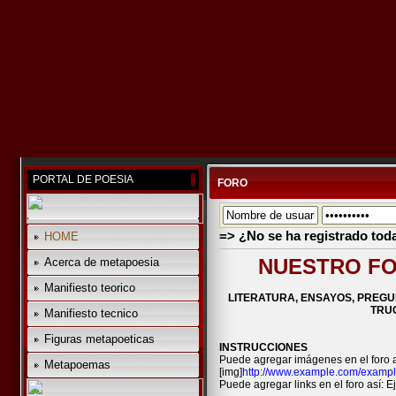
PORTAL DE POESIA
FORO
=> ¿No se ha registrado tod
HOME
NUESTRO FO
Acerca de metapoesia
Manifiesto teorico
LITERATURA, ENSAYOS, PREGU
TRUC
Manifiesto tecnico
Figuras metapoeticas
INSTRUCCIONES
Puede agregar imágenes en el foro a
Metapoemas
[img]
http://www.example.com/exampl
Puede agregar links en el foro así: Ej