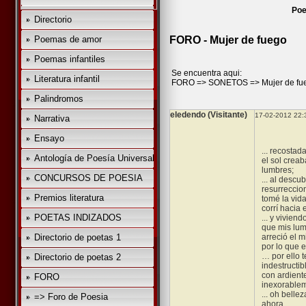
Poe
Directorio
Poemas de amor
FORO - Mujer de fuego
Poemas infantiles
Se encuentra aqui:
Literatura infantil
FORO
=>
SONETOS
=>
Mujer de fu
Palindromos
eledendo (Visitante)
17-02-2012 22:
Narrativa
Ensayo
... recostad
Antología de Poesía Universal
el sol crea
lumbres;
CONCURSOS DE POESIA
... al descu
resurreccio
Premios literatura
tomé la vida
corrí hacia 
POETAS INDIZADOS
... y vivien
que mis lum
Directorio de poetas 1
arreció el 
por lo que e
… por ello 
Directorio de poetas 2
indestructib
con ardient
FORO
inexorable
... oh belle
=> Foro de Poesia
ahora,