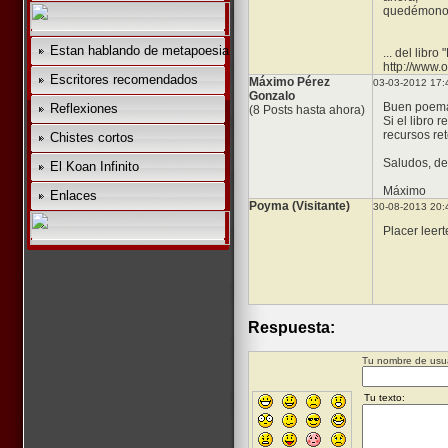
quedémonos
Estan hablando de metapoesia
... del libr
http://www
Escritores recomendados
Máximo Pérez
03-03-2012 17:
Gonzalo
Buen poem
Reflexiones
(8 Posts hasta ahora)
Si el libro 
recursos re
Chistes cortos
Saludos, de
El Koan Infinito
Máximo
Enlaces
Poyma (Visitante)
30-08-2013 20:
Placer leert
Respuesta:
Tu nombre de usua