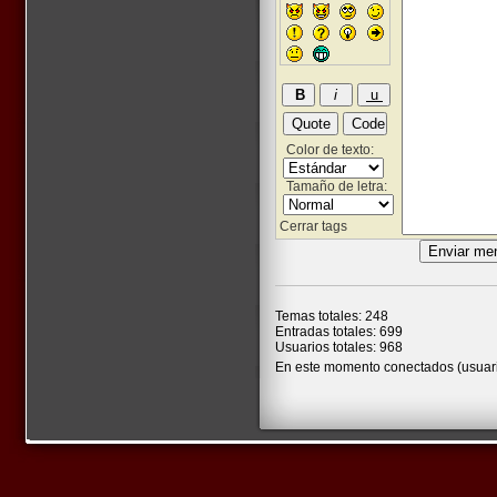
Color de texto:
Tamaño de letra:
Cerrar tags
Temas totales: 248
Entradas totales: 699
Usuarios totales: 968
En este momento conectados (usuari