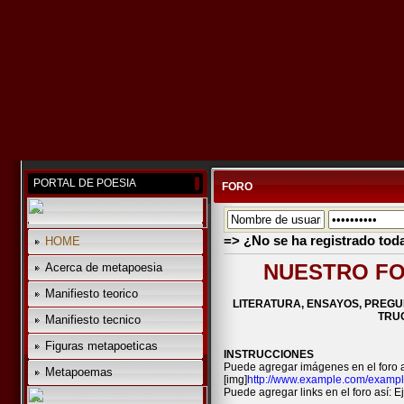
PORTAL DE POESIA
FORO
=> ¿No se ha registrado tod
HOME
NUESTRO FO
Acerca de metapoesia
Manifiesto teorico
LITERATURA, ENSAYOS, PREGU
TRUC
Manifiesto tecnico
Figuras metapoeticas
INSTRUCCIONES
Puede agregar imágenes en el foro a
Metapoemas
[img]
http://www.example.com/exampl
Puede agregar links en el foro así: Ej