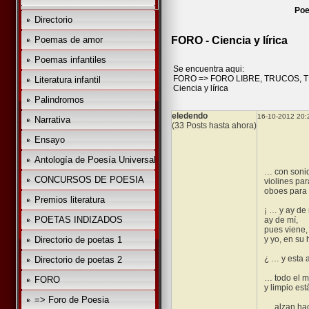
Poe
Directorio
Poemas de amor
FORO - Ciencia y lírica
Poemas infantiles
Se encuentra aqui:
FORO
=>
FORO LIBRE, TRUCOS, 
Literatura infantil
Ciencia y lírica
Palindromos
eledendo
16-10-2012 20:
Narrativa
(33 Posts hasta ahora)
Ensayo
Antología de Poesía Universal
… con sonid
CONCURSOS DE POESIA
violines par
oboes para l
Premios literatura
¡ … y ay de
POETAS INDIZADOS
ay de mí,
pues viene,
Directorio de poetas 1
y yo, en s
¿ … y esta a
Directorio de poetas 2
… todo el m
FORO
y limpio est
=> Foro de Poesia
… alzan haci