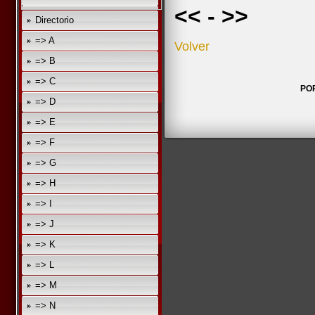
<<
-
>>
Directorio
=> A
Volver
=> B
=> C
PO
=> D
=> E
=> F
=> G
=> H
=> I
=> J
=> K
=> L
=> M
=> N