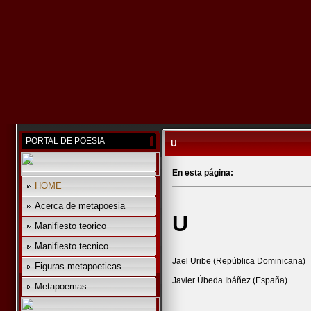
PORTAL DE POESIA
U
En esta página:
HOME
Acerca de metapoesia
U
Manifiesto teorico
Manifiesto tecnico
Jael Uribe (República Dominicana)
Figuras metapoeticas
Javier Úbeda Ibáñez (España)
Metapoemas