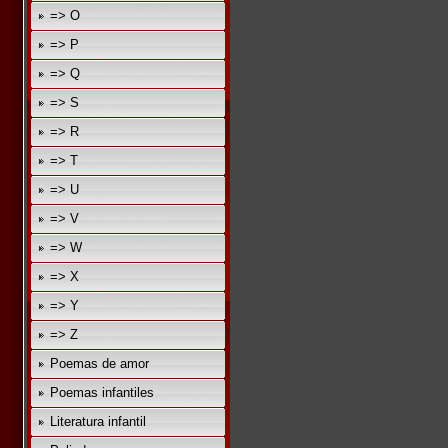
=> O
=> P
=> Q
=> S
=> R
=> T
=> U
=> V
=> W
=> X
=> Y
=> Z
Poemas de amor
Poemas infantiles
Literatura infantil