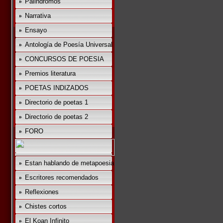
Palindromos
Narrativa
Ensayo
Antología de Poesía Universal
CONCURSOS DE POESIA
Premios literatura
POETAS INDIZADOS
Directorio de poetas 1
Directorio de poetas 2
FORO
Estan hablando de metapoesia
Escritores recomendados
Reflexiones
Chistes cortos
El Koan Infinito