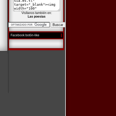
Visítanos también en:
Las poesias
Facebook botón-like