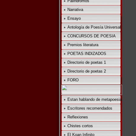
Palindromos
Narrativa
Ensayo
Antología de Poesía Universal
CONCURSOS DE POESIA
Premios literatura
POETAS INDIZADOS
Directorio de poetas 1
Directorio de poetas 2
FORO
Estan hablando de metapoesia
Escritores recomendados
Reflexiones
Chistes cortos
El Koan Infinito