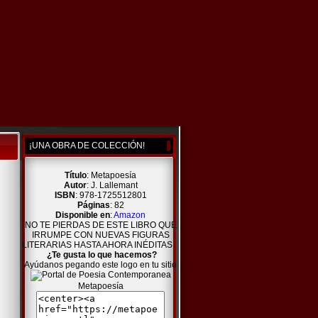
¡UNA OBRA DE COLECCIÓN!
Título
: Metapoesía
Autor
: J. Lallemant
ISBN
: 978-1725512801
Páginas
: 82
Disponible en
:
Amazon
NO TE PIERDAS DE ESTE LIBRO QUE
IRRUMPE CON NUEVAS FIGURAS
LITERARIAS HASTA AHORA INÉDITAS
¿Te gusta lo que hacemos?
Ayúdanos pegando este logo en tu sitio
Metapoesía