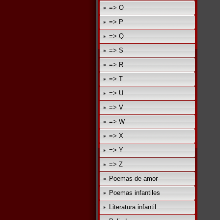
=> O
=> P
=> Q
=> S
=> R
=> T
=> U
=> V
=> W
=> X
=> Y
=> Z
Poemas de amor
Poemas infantiles
Literatura infantil