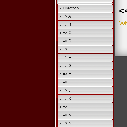
<
Directorio
=> A
Vol
=> B
=> C
=> D
=> E
=> F
=> G
=> H
=> I
=> J
=> K
=> L
=> M
=> N