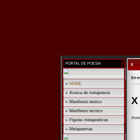
PORTAL DE POESIA
X
En e
HOME
Acerca de metapoesia
X
Manifiesto teorico
Manifiesto tecnico
Xiom
Figuras metapoeticas
Metapoemas