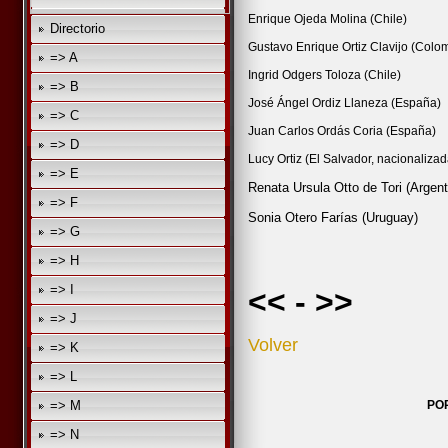
Enrique Ojeda Molina (Chile)
Directorio
Gustavo Enrique Ortiz Clavijo (Colo
=> A
Ingrid Odgers Toloza (Chile)
=> B
José Ángel Ordiz Llaneza (España)
=> C
Juan Carlos Ordás Coria (España)
=> D
Lucy Ortiz (El Salvador, nacionaliza
=> E
Renata Ursula Otto de Tori (Argent
=> F
Sonia Otero Farías (Uruguay)
=> G
=> H
=> I
<<
-
>>
=> J
Volver
=> K
=> L
=> M
PO
=> N