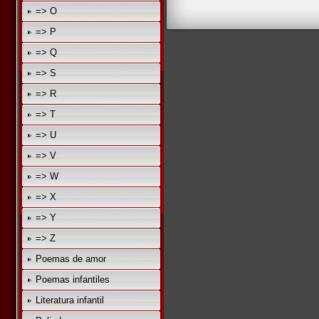
=> O
=> P
=> Q
=> S
=> R
=> T
=> U
=> V
=> W
=> X
=> Y
=> Z
Poemas de amor
Poemas infantiles
Literatura infantil