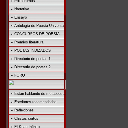
Palindromos
Narrativa
Ensayo
Antología de Poesía Universal
CONCURSOS DE POESIA
Premios literatura
POETAS INDIZADOS
Directorio de poetas 1
Directorio de poetas 2
FORO
Estan hablando de metapoesia
Escritores recomendados
Reflexiones
Chistes cortos
El Koan Infinito