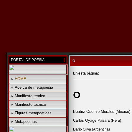
PORTAL DE POESIA
O
En esta página:
HOME
Acerca de metapoesia
O
Manifiesto teorico
Manifiesto tecnico
Beatriz Osornio Morales (México)
Figuras metapoeticas
Carlos Oyage Pásara (Perú)
Metapoemas
Darío Oliva (Argentina)