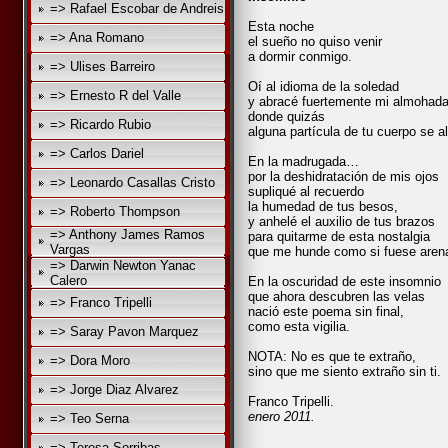
=> Rafael Escobar de Andreis
Esta noche
=> Ana Romano
el sueño no quiso venir
a dormir conmigo.
=> Ulises Barreiro
Oí al idioma de la soledad
=> Ernesto R del Valle
y abracé fuertemente mi almohad
donde quizás
=> Ricardo Rubio
alguna partícula de tu cuerpo se a
=> Carlos Dariel
En la madrugada…
por la deshidratación de mis ojos
=> Leonardo Casallas Cristo
supliqué al recuerdo
la humedad de tus besos,
=> Roberto Thompson
y anhelé el auxilio de tus brazos
=> Anthony James Ramos
para quitarme de esta nostalgia
Vargas
que me hunde como si fuese aren
=> Darwin Newton Yanac
Calero
En la oscuridad de este insomnio
que ahora descubren las velas
=> Franco Tripelli
nació este poema sin final,
como esta vigilia.
=> Saray Pavon Marquez
NOTA: No es que te extraño,
=> Dora Moro
sino que me siento extraño sin ti.
=> Jorge Diaz Alvarez
Franco Tripelli.
enero 2011.
=> Teo Serna
=> Teresa Sorribas