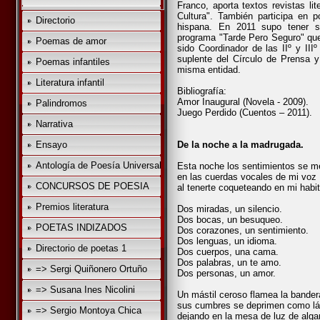
Franco, aporta textos revistas li
Cultura". También participa en p
Directorio
hispana. En 2011 supo tener su
programa "Tarde Pero Seguro" que
Poemas de amor
sido Coordinador de las IIº y II
suplente del Círculo de Prensa y
Poemas infantiles
misma entidad.
Literatura infantil
Bibliografía:
Amor Inaugural (Novela - 2009).
Palindromos
Juego Perdido (Cuentos – 2011).
Narrativa
Ensayo
De la noche a la madrugada.
Antología de Poesía Universal
Esta noche los sentimientos se 
en las cuerdas vocales de mi voz
CONCURSOS DE POESIA
al tenerte coqueteando en mi habit
Premios literatura
Dos miradas, un silencio.
Dos bocas, un besuqueo.
POETAS INDIZADOS
Dos corazones, un sentimiento.
Dos lenguas, un idioma.
Directorio de poetas 1
Dos cuerpos, una cama.
Dos palabras, un te amo.
=> Sergi Quiñonero Ortuño
Dos personas, un amor.
=> Susana Ines Nicolini
Un mástil ceroso flamea la bander
sus cumbres se deprimen como lá
=> Sergio Montoya Chica
dejando en la mesa de luz de alga