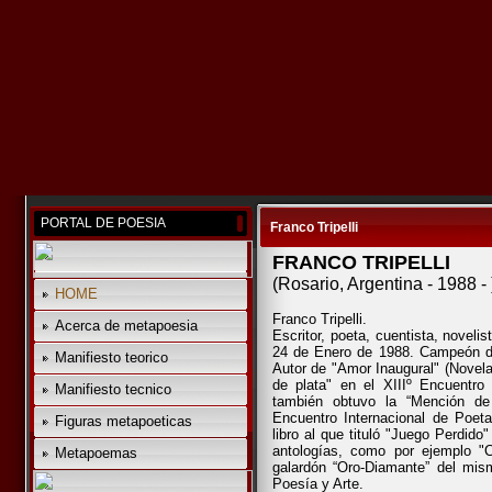
PORTAL DE POESIA
Franco Tripelli
FRANCO TRIPELLI
(Rosario, Argentina
-
1988
-
HOME
Franco Tripelli.
Acerca de metapoesia
Escritor, poeta, cuentista, novel
24 de Enero de 1988. Campeón de
Manifiesto teorico
Autor de "Amor Inaugural" (Novel
de plata" en el XIIIº Encuentro 
Manifiesto tecnico
también obtuvo la “Mención de
Encuentro Internacional de Poet
Figuras metapoeticas
libro al que tituló "Juego Perdido
antologías, como por ejemplo "
Metapoemas
galardón “Oro-Diamante” del mism
Poesía y Arte.