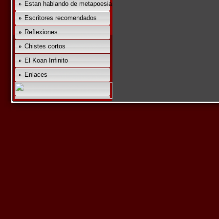
Estan hablando de metapoesia
Escritores recomendados
Reflexiones
Chistes cortos
El Koan Infinito
Enlaces