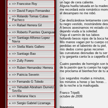
un lago de cera caliente.
=> Francoise Roy
Alguna huella tatuada en la mader
me recordará este romántico mom
=> David Fueyo Fernandez
el desamparo no me robó.
=> Rolando Tomas Cubas
Pacheco
Cae deslizándose lentamente como
tu negro vestido, mostrándote des
=> Rafael Herrera Gil
A besos asesinamos mi estado civ
dejando viuda a la soledad.
=> Roberto Puentes Quenguan
Viaja el carmín de tus labios
=> Santiago Alfonso Lopez
hollando besos rojos de la boca ha
Navia
Mis manos vagan por tu cuerpo con
perdidas en el laberinto de tu piel,
=> Stella Maris Gallero
mis dedos como guías recorren
las curvaturas desnudas de tu ser
=> Santiago Bao
y tu garganta canta la a cappella de
=> Zully Forero
Cuatro paredes de hormigón son t
de la pasión que tu cuerpo ha rug
=> Ruben Hernandez Herrera
me proclama el bienhechor de tu 
=> Patricia Severin
Los segundos mudan a minutos,
=> Fernando G Toledo
los minutos a horas y las horas…
de la noche a la madrugada.
=> Yehudah Abraham Dumetz
Sevilla
Franco Tripelli.
=> Mariana Vacs
octubre de 2009.
=> Sergio Gabriel Lizarraga
Insomnio