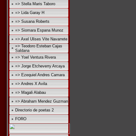
=> Stella Maris Taboro
=> Lida Garay H
=> Susana Roberts
=> Siomara Espana Munoz
=> Axel Ulises Vite Navarrete
=> Teodoro Esteban Cajas
Saldana
=> Yoel Ventura Rivera
=> Jorge Etcheverry Arcaya
=> Ezequiel Andres Camara
=> Andres X Avila
=> Magali Alabau
=> Abraham Mendez Guzman
Directorio de poetas 2
FORO