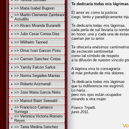
Te dedicaría todas mis lágrimas
=> Maria Isabel Bugnon
El amor es como la justicia:
=> Martin Clemente Zambrano
ciego, lento y paradójicamente inj
Astudillo
=> Alvaro Miranda Buranelli
Te dedicaría todas mis lágrimas,
cada perla de sal llevaría tu nombr
=> Julio Cesar Correa Diaz
en honor, una y cada una de éstas
caerían por tu amor.
=> Willhelm Tanned
Te ofrecería enésimos centímetro
=> Omar Ivan Garzon Pinto
de excreción sentimental
como tal símbolo de respeto
=> Carmen Sanchez Cintas
a la difusión de nuestro vínculo pr
=> Yamily Falcon Sarkis
A lágrima viva te consagraría
el más profundo de mis dolores.
=> Norma Segades-Manias
Te dedicaría todas mis lágrimas
=> Roberto Arizmendi
que tu indiferencia me esgrimió.
Lo haría…
=> Jose Maria Garcia Nieto
pero mis ojos están ocupados
mirando a otra mujer.
=> Marisol Baier Seewald
=> Francisco Carrasco
Franco Tripelli.
Iturriaga
junio 2011.
=> Veronica Victoria Romero
Reyes
Vo
=> Tania Medina Sanchez