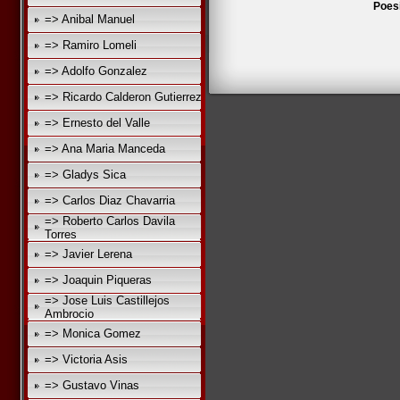
Poes
=> Anibal Manuel
=> Ramiro Lomeli
=> Adolfo Gonzalez
=> Ricardo Calderon Gutierrez
=> Ernesto del Valle
=> Ana Maria Manceda
=> Gladys Sica
=> Carlos Diaz Chavarria
=> Roberto Carlos Davila
Torres
=> Javier Lerena
=> Joaquin Piqueras
=> Jose Luis Castillejos
Ambrocio
=> Monica Gomez
=> Victoria Asis
=> Gustavo Vinas