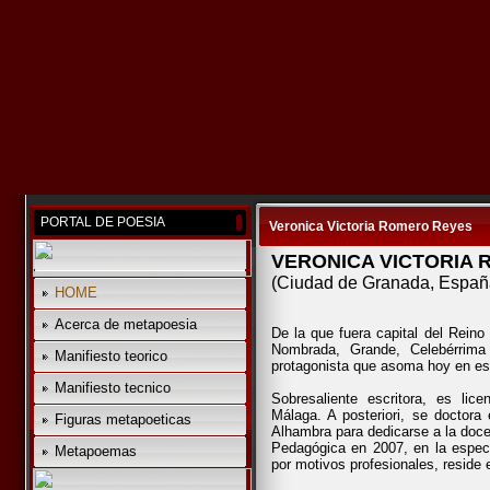
PORTAL DE POESIA
Veronica Victoria Romero Reyes
VERONICA VICTORIA
(Ciudad de Granada, Espa
HOME
Acerca de metapoesia
De la que fuera capital del Reino
Nombrada, Grande, Celebérrima
Manifiesto teorico
protagonista que asoma hoy en es
Manifiesto tecnico
Sobresaliente escritora, es lic
Málaga. A posteriori, se doctora
Figuras metapoeticas
Alhambra para dedicarse a la docen
Pedagógica en 2007, en la especi
Metapoemas
por motivos profesionales, reside