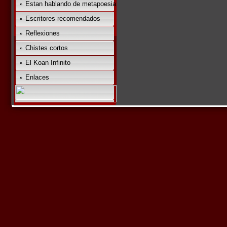
Estan hablando de metapoesia
Escritores recomendados
Reflexiones
Chistes cortos
El Koan Infinito
Enlaces