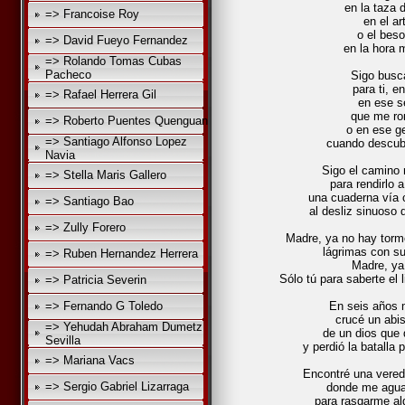
en la taza
=> Francoise Roy
en el a
o el beso
=> David Fueyo Fernandez
en la hora 
=> Rolando Tomas Cubas
Pacheco
Sigo busc
para ti, e
=> Rafael Herrera Gil
en ese s
que me ro
=> Roberto Puentes Quenguan
o en ese g
=> Santiago Alfonso Lopez
cuando descubr
Navia
Sigo el camino 
=> Stella Maris Gallero
para rendirlo 
una cuaderna vía c
=> Santiago Bao
al desliz sinuoso 
=> Zully Forero
Madre, ya no hay torm
lágrimas con su
=> Ruben Hernandez Herrera
Madre, ya
Sólo tú para saberte el
=> Patricia Severin
=> Fernando G Toledo
En seis años 
crucé un abi
=> Yehudah Abraham Dumetz
de un dios que 
Sevilla
y perdió la batalla
=> Mariana Vacs
Encontré una vered
=> Sergio Gabriel Lizarraga
donde me aguar
para rasgarme al