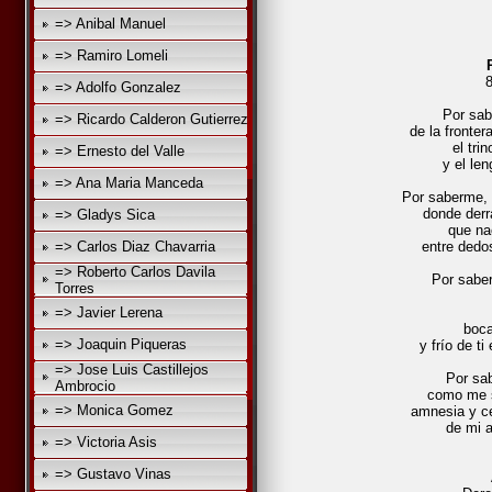
=> Anibal Manuel
=> Ramiro Lomeli
=> Adolfo Gonzalez
Por sab
=> Ricardo Calderon Gutierrez
de la fronter
el tri
=> Ernesto del Valle
y el len
=> Ana Maria Manceda
Por saberme, 
donde derr
=> Gladys Sica
que na
=> Carlos Diaz Chavarria
entre dedo
=> Roberto Carlos Davila
Por sabe
Torres
=> Javier Lerena
boca
=> Joaquin Piqueras
y frío de t
=> Jose Luis Castillejos
Por sa
Ambrocio
como me 
=> Monica Gomez
amnesia y c
de mi 
=> Victoria Asis
=> Gustavo Vinas