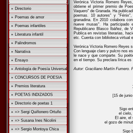
Verónica Victoria Romero Reyes
obtiene el primer premio de Poesí
Directorio
Vaquero" de Granada. Ha publicado 
poemas. 10 autores" y "Fénix",
Poemas de amor
granadina. En 2010 colabora co
nueve musas". Ha participado e
Poemas infantiles
Republicano Blasco Ibáñez, de Va
Publica en revistas literarias, ha
Literatura infantil
etc. Cuenta con biblioteca virtual 
Palindromos
Verónica Victoria Romero Reyes s
Con lenguaje claro y pulcro nos 
Narrativa
le nace y que comparte. Su poéti
en el tiempo. Su preclara lírica es
Ensayo
Antología de Poesía Universal
Autor: Graciliano Martín Fumero. Ft
CONCURSOS DE POESIA
Premios literatura
POETAS INDIZADOS
[15 de junio
Directorio de poetas 1
Sigo en
=> Sergi Quiñonero Ortuño
el cielo,
El aire, e
=> Susana Ines Nicolini
el gozo de minut
=> Sergio Montoya Chica
Sigo 