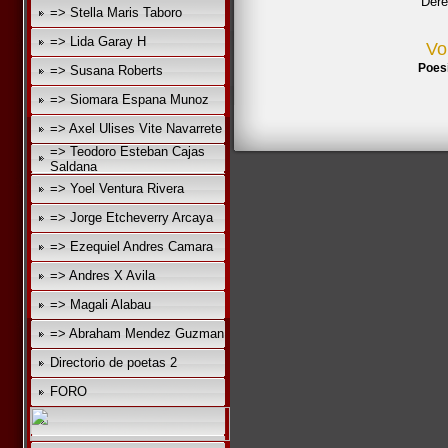
Dere
=> Stella Maris Taboro
=> Lida Garay H
Vo
Poes
=> Susana Roberts
=> Siomara Espana Munoz
=> Axel Ulises Vite Navarrete
=> Teodoro Esteban Cajas
Saldana
=> Yoel Ventura Rivera
=> Jorge Etcheverry Arcaya
=> Ezequiel Andres Camara
=> Andres X Avila
=> Magali Alabau
=> Abraham Mendez Guzman
Directorio de poetas 2
FORO