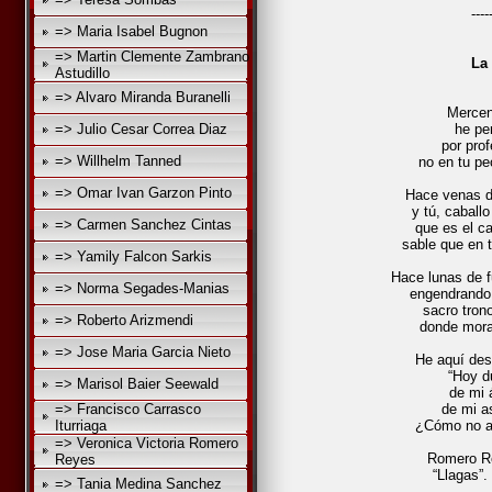
----
=> Maria Isabel Bugnon
=> Martin Clemente Zambrano
La 
Astudillo
=> Alvaro Miranda Buranelli
Mercena
=> Julio Cesar Correa Diaz
he pe
por prof
=> Willhelm Tanned
no en tu p
=> Omar Ivan Garzon Pinto
Hace venas d
y tú, caball
=> Carmen Sanchez Cintas
que es el c
sable que en t
=> Yamily Falcon Sarkis
Hace lunas de 
=> Norma Segades-Manias
engendrando e
sacro tron
=> Roberto Arizmendi
donde mora
=> Jose Maria Garcia Nieto
He aquí des
“Hoy d
=> Marisol Baier Seewald
de mi 
=> Francisco Carrasco
de mi a
Iturriaga
¿Cómo no a
=> Veronica Victoria Romero
Romero Re
Reyes
“Llagas”.
=> Tania Medina Sanchez