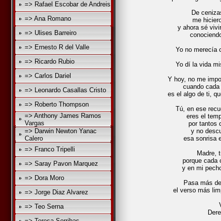
=> Rafael Escobar de Andreis
De ceniza
=> Ana Romano
me hicier
y ahora sé vivi
=> Ulises Barreiro
conociendo
=> Ernesto R del Valle
Yo no merecía 
=> Ricardo Rubio
Yo dí la vida 
=> Carlos Dariel
Y hoy, no me impo
cuando cada
=> Leonardo Casallas Cristo
es el algo de ti, q
=> Roberto Thompson
Tú, en ese recu
=> Anthony James Ramos
eres el tem
Vargas
por tantos 
=> Darwin Newton Yanac
y no descu
Calero
esa sonrisa 
=> Franco Tripelli
Madre, t
porque cada 
=> Saray Pavon Marquez
y en mi pecho
=> Dora Moro
Pasa más de 
el verso más lim
=> Jorge Diaz Alvarez
=> Teo Serna
Dere
=> Teresa Sorribas