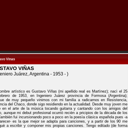
avo Vinas
STAVO VIÑAS
geniero Juárez, Argentina
-
19
53
-
)
ombre artìstico es Gustavo Viñas (mi apellido real es Martìnez); nacì el 25
ebrero de 1953, en Ingeniero Juàrez provincia de Formosa (Argentina);
ue de muy pequeño vinimos con mi familia a radicarnos en Resistencia,
incia del Chaco, donde sigo residiendo en la actualidad. Desde muy joven me
iè en el arte de la mùsica tocando guitarra y cantando con los amigos del
io, aunque mi debut profesional ocurriò recièn a pricipios de la dècada de los
Tambièn fui incursionando poco a poco en la poesìa clàsica española pues -a
arecer- es la que mejor se adapta para canciones, y a partir de los 90 me
què a escribir y componer mis propias canciones. Tengo editado (de forma