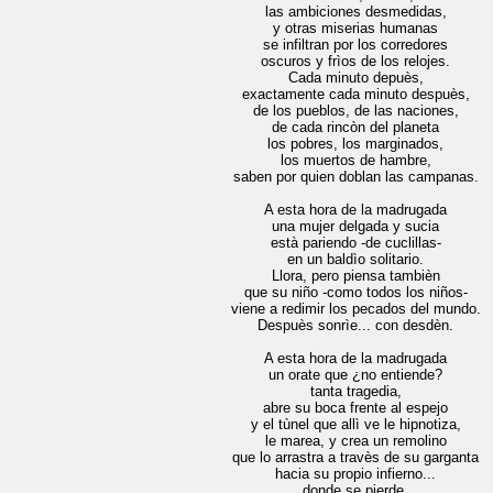
las ambiciones desmedidas,
y otras miserias humanas
se infiltran por los corredores
oscuros y frìos de los relojes.
Cada minuto depuès,
exactamente cada minuto despuès,
de los pueblos, de las naciones,
de cada rincòn del planeta
los pobres, los marginados,
los muertos de hambre,
aben por quien doblan las campanas.
A esta hora de la madrugada
una mujer delgada y sucia
està pariendo -de cuclillas-
en un baldìo solitario.
Llora, pero piensa tambièn
que su niño -como todos los niños-
iene a redimir los pecados del mundo.
Despuès sonrìe... con desdèn.
A esta hora de la madrugada
un orate que ¿no entiende?
tanta tragedia,
abre su boca frente al espejo
y el tùnel que allì ve le hipnotiza,
le marea, y crea un remolino
ue lo arrastra a travès de su garganta
hacia su propio infierno...
donde se pierde.