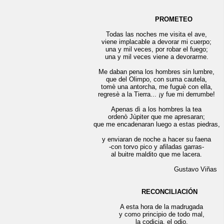
PROMETEO
Todas las noches me visita el ave,
viene implacable a devorar mi cuerpo;
una y mil veces, por robar el fuego;
una y mil veces viene a devorarme.
Me daban pena los hombres sin lumbre,
que del Olimpo, con suma cautela,
tomè una antorcha, me fuguè con ella,
egresè a la Tierra... ¡y fue mi derrumbe!
Apenas dì a los hombres la tea
ordenò Jùpiter que me apresaran;
ue me encadenaran luego a estas piedras,
y enviaran de noche a hacer su faena
-con torvo pico y afiladas garras-
al buitre maldito que me lacera.
Gustavo Viñas
RECONCILIACIÓN
A esta hora de la madrugada
y como principio de todo mal,
la codicia, el odio,