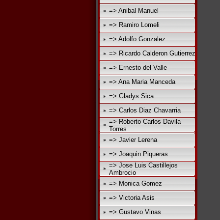
=> Anibal Manuel
=> Ramiro Lomeli
=> Adolfo Gonzalez
=> Ricardo Calderon Gutierrez
=> Ernesto del Valle
=> Ana Maria Manceda
=> Gladys Sica
=> Carlos Diaz Chavarria
=> Roberto Carlos Davila
Torres
=> Javier Lerena
=> Joaquin Piqueras
=> Jose Luis Castillejos
Ambrocio
=> Monica Gomez
=> Victoria Asis
=> Gustavo Vinas