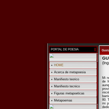
PORTAL DE POESIA
Gust
GU
(In
HOME
Acerca de metapoesia
Mi n
Manifiesto teorico
de f
aunq
Manifiesto tecnico
prov
inic
Figuras metapoeticas
barr
80. 
Metapoemas
mi p
dedi