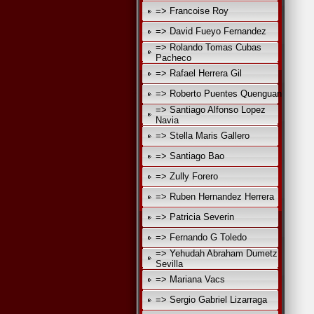
=> Francoise Roy
=> David Fueyo Fernandez
=> Rolando Tomas Cubas
Pacheco
=> Rafael Herrera Gil
=> Roberto Puentes Quenguan
=> Santiago Alfonso Lopez
Navia
r
=> Stella Maris Gallero
=> Santiago Bao
q
=> Zully Forero
=> Ruben Hernandez Herrera
=> Patricia Severin
=> Fernando G Toledo
=> Yehudah Abraham Dumetz
Sevilla
=> Mariana Vacs
=> Sergio Gabriel Lizarraga