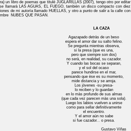
ra) un libro de poemas que titulè JUGLARILLAS (2007), tengo otro por editar
se llamarà LAS AGUAS, EL FUEGO, tambièn un disco compacto con diez
iones de mi autorìa llamado HUELLAS, y otro a punto de salir a la calle con
nombre NUBES QUE PASAN.
LA CAZA
Agazapado detràs de un beso
espera el amor dar su salto felino.
Se pregunta mientras observa,
si la presa (que es una,
pero que siempre son dos)
no serà, en realidad, su cazador.
Y cuando las bocas se separan,
y el sol del ocaso
parece hundirse en el mar,
pensando que èse es su momento,
mide distancia y se arroja.
Los jòvenes -su presa-
lo reciben y lo guardan
en lo màs profundo de sus almas
que cada vez parecen màs una sola).
Luego los labios vuelven a unirse
como para sellar definitivamente
el encuentro.
Y el amor aùn no sabe
si fue cazador... o presa.
Gustavo Viñas