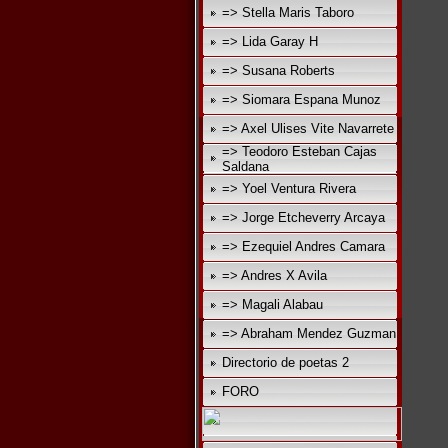
=> Stella Maris Taboro
=> Lida Garay H
=> Susana Roberts
=> Siomara Espana Munoz
=> Axel Ulises Vite Navarrete
=> Teodoro Esteban Cajas
Saldana
=> Yoel Ventura Rivera
=> Jorge Etcheverry Arcaya
=> Ezequiel Andres Camara
=> Andres X Avila
=> Magali Alabau
=> Abraham Mendez Guzman
Directorio de poetas 2
FORO