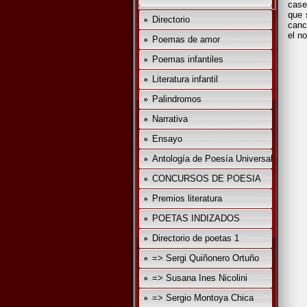
case
que 
Directorio
canc
el 
Poemas de amor
Poemas infantiles
Literatura infantil
Palindromos
Narrativa
Ensayo
Antología de Poesía Universal
CONCURSOS DE POESIA
Premios literatura
POETAS INDIZADOS
(
Directorio de poetas 1
=> Sergi Quiñonero Ortuño
=> Susana Ines Nicolini
=> Sergio Montoya Chica