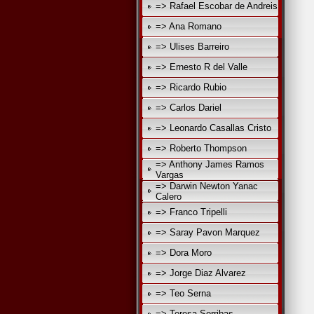
=> Rafael Escobar de Andreis
=> Ana Romano
=> Ulises Barreiro
=> Ernesto R del Valle
=> Ricardo Rubio
=> Carlos Dariel
s
=> Leonardo Casallas Cristo
=> Roberto Thompson
=> Anthony James Ramos
Vargas
=> Darwin Newton Yanac
Calero
v
=> Franco Tripelli
=> Saray Pavon Marquez
=> Dora Moro
=> Jorge Diaz Alvarez
q
=> Teo Serna
=> Teresa Sorribas