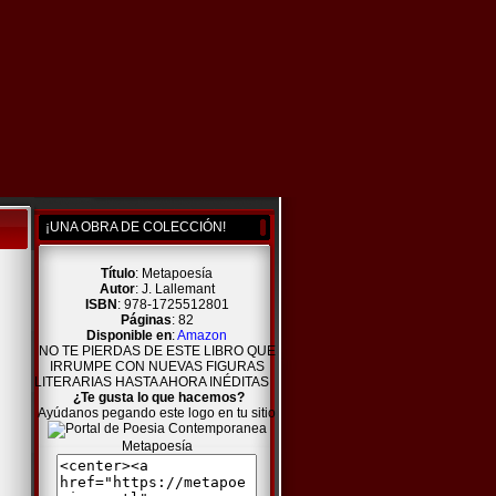
¡UNA OBRA DE COLECCIÓN!
Título
: Metapoesía
Autor
: J. Lallemant
ISBN
: 978-1725512801
Páginas
: 82
Disponible en
:
Amazon
NO TE PIERDAS DE ESTE LIBRO QUE
IRRUMPE CON NUEVAS FIGURAS
LITERARIAS HASTA AHORA INÉDITAS
¿Te gusta lo que hacemos?
Ayúdanos pegando este logo en tu sitio
Metapoesía