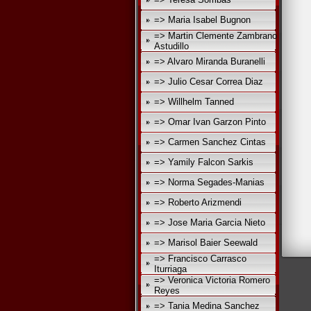
=> Maria Isabel Bugnon
=> Martin Clemente Zambrano
Astudillo
=> Alvaro Miranda Buranelli
=> Julio Cesar Correa Diaz
=> Willhelm Tanned
=> Omar Ivan Garzon Pinto
=> Carmen Sanchez Cintas
=> Yamily Falcon Sarkis
=> Norma Segades-Manias
=> Roberto Arizmendi
=> Jose Maria Garcia Nieto
=> Marisol Baier Seewald
=> Francisco Carrasco
Iturriaga
=> Veronica Victoria Romero
Reyes
=> Tania Medina Sanchez