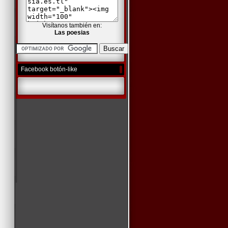
Visítanos también en:
Las poesias
Facebook botón-like