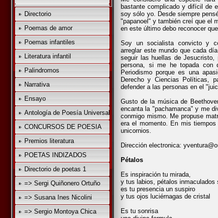
bastante complicado y difícil de
Directorio
soy sólo yo. Desde siempre pensé
"papanoel" y también creí que el 
Poemas de amor
en este último debo reconocer qu
Poemas infantiles
Soy un socialista convicto y 
arreglar este mundo que cada día 
Literatura infantil
seguir las huellas de Jesucristo, 
persona, si me he topada con 
Palindromos
Periodismo porque es una apasi
Derecho y Ciencias Políticas,
Narrativa
defender a las personas en el "juici
Ensayo
Gusto de la música de Beethoven
encanta la "pachamanca" y me div
Antología de Poesía Universal
conmigo mismo. Me propuse matri
era el momento. En mis tiempos l
CONCURSOS DE POESIA
unicornios.
Premios literatura
Dirección electronica:
yventura@o
POETAS INDIZADOS
Pétalos
Directorio de poetas 1
Es inspiración tu mirada,
y tus labios, pétalos inmaculados 
=> Sergi Quiñonero Ortuño
es tu presencia un suspiro
y tus ojos luciérnagas de cristal
=> Susana Ines Nicolini
Es tu sonrisa
=> Sergio Montoya Chica