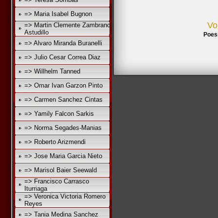
=> Maria Isabel Bugnon
Vo
=> Martin Clemente Zambrano
Astudillo
Poes
=> Alvaro Miranda Buranelli
=> Julio Cesar Correa Diaz
=> Willhelm Tanned
=> Omar Ivan Garzon Pinto
=> Carmen Sanchez Cintas
=> Yamily Falcon Sarkis
=> Norma Segades-Manias
=> Roberto Arizmendi
=> Jose Maria Garcia Nieto
=> Marisol Baier Seewald
=> Francisco Carrasco
Iturriaga
=> Veronica Victoria Romero
Reyes
=> Tania Medina Sanchez