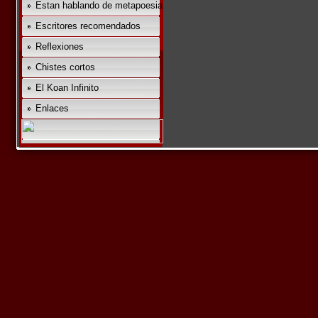
Estan hablando de metapoesia
Escritores recomendados
Reflexiones
Chistes cortos
El Koan Infinito
Enlaces