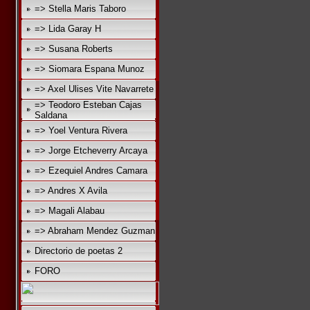
=> Stella Maris Taboro
=> Lida Garay H
=> Susana Roberts
=> Siomara Espana Munoz
=> Axel Ulises Vite Navarrete
=> Teodoro Esteban Cajas
Saldana
=> Yoel Ventura Rivera
=> Jorge Etcheverry Arcaya
=> Ezequiel Andres Camara
=> Andres X Avila
=> Magali Alabau
=> Abraham Mendez Guzman
Directorio de poetas 2
FORO