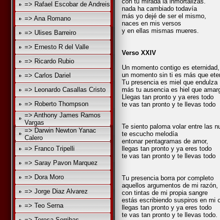
con tu mirada la inmortalizas.
=> Rafael Escobar de Andreis
nada ha cambiado todavía
más yo dejé de ser el mismo,
=> Ana Romano
naces en mis versos
y en ellas mismas mueres.
=> Ulises Barreiro
=> Ernesto R del Valle
Verso XXIV
=> Ricardo Rubio
Un momento contigo es eternidad,
un momento sin ti es más que ete
=> Carlos Dariel
Tu presencia es miel que endulza
=> Leonardo Casallas Cristo
más tu ausencia es hiel que amar
Llegas tan pronto y ya eres todo
=> Roberto Thompson
te vas tan pronto y te llevas todo
=> Anthony James Ramos
Vargas
Te siento paloma volar entre las n
=> Darwin Newton Yanac
te escucho melodía
Calero
entonar pentagramas de amor,
=> Franco Tripelli
llegas tan pronto y ya eres todo
te vas tan pronto y te llevas todo
=> Saray Pavon Marquez
=> Dora Moro
Tu presencia borra por completo
aquellos argumentos de mi razón,
=> Jorge Diaz Alvarez
con tintas de mi propia sangre
estás escribiendo suspiros en mi 
=> Teo Serna
llegas tan pronto y ya eres todo
te vas tan pronto y te llevas todo.
=> Teresa Sorribas