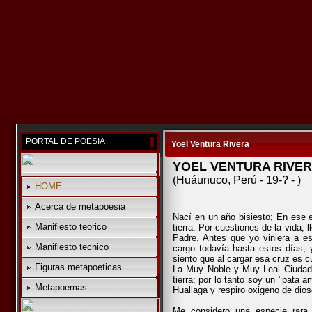
PORTAL DE POESIA
Yoel Ventura Rivera
YOEL VENTURA RIVE
(Huáunuco, Perú - 19-? - )
HOME
Acerca de metapoesia
Nací en un año bisiesto; En ese 
Manifiesto teorico
tierra. Por cuestiones de la vida, 
Padre. Antes que yo viniera a 
Manifiesto tecnico
cargo todavía hasta estos días, 
siento que al cargar esa cruz es c
Figuras metapoeticas
La Muy Noble y Muy Leal Ciudad
tierra; por lo tanto soy un "pata a
Metapoemas
Huallaga y respiro oxigeno de dio
Me considero una especie rara