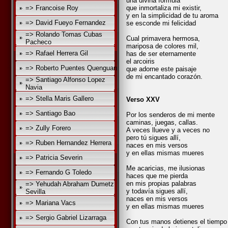
una divina formula
=> Francoise Roy
que inmortaliza mi existir,
y en la simplicidad de tu aroma
=> David Fueyo Fernandez
se esconde mi felicidad
=> Rolando Tomas Cubas
Cual primavera hermosa,
Pacheco
mariposa de colores mil,
=> Rafael Herrera Gil
has de ser eternamente
el arcoiris
=> Roberto Puentes Quenguan
que adorne este paisaje
de mi encantado corazón.
=> Santiago Alfonso Lopez
Navia
=> Stella Maris Gallero
Verso XXV
=> Santiago Bao
Por los senderos de mi mente
caminas, juegas, callas.
=> Zully Forero
A veces llueve y a veces no
pero tú sigues allí,
=> Ruben Hernandez Herrera
naces en mis versos
y en ellas mismas mueres
=> Patricia Severin
Me acaricias, me ilusionas
=> Fernando G Toledo
haces que me pierda
en mis propias palabras
=> Yehudah Abraham Dumetz
y todavía sigues allí,
Sevilla
naces en mis versos
=> Mariana Vacs
y en ellas mismas mueres
=> Sergio Gabriel Lizarraga
Con tus manos detienes el tiempo