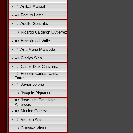
=> Anibal Manuel
=> Ramiro Lomeli
=> Adolfo Gonzalez
=> Ricardo Calderon Gutierrez
=> Ernesto del Valle
=> Ana Maria Manceda
=> Gladys Sica
=> Carlos Diaz Chavarria
=> Roberto Carlos Davila
Torres
=> Javier Lerena
=> Joaquin Piqueras
=> Jose Luis Castillejos
Ambrocio
=> Monica Gomez
=> Victoria Asis
=> Gustavo Vinas