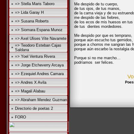
=> Stella Maris Taboro
Me despido de tu cuerpo,
de tus ojos, de tus manos,
=> Lida Garay H
de la cama vieja y de su estruend
me despido de las fiebres,
=> Susana Roberts
de los ecos de mis huesos en tus
de tus dientes mordedores.
=> Siomara Espana Munoz
Me despido por que es temprano,
=> Axel Ulises Vite Navarrete
porque aún escucho tus gemidos,
porque a chorros me sangran las h
=> Teodoro Esteban Cajas
porque aún escarbo la nostalgia de
Saldana
=> Yoel Ventura Rivera
Porque si no me marcho…
podríamos ser felices.
=> Jorge Etcheverry Arcaya
=> Ezequiel Andres Camara
Vo
=> Andres X Avila
Poes
=> Magali Alabau
=> Abraham Mendez Guzman
Directorio de poetas 2
FORO