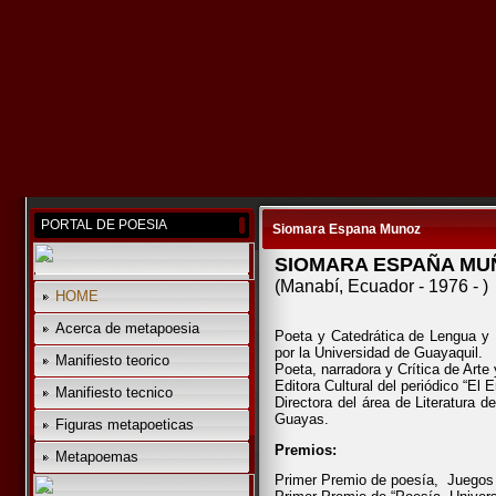
PORTAL DE POESIA
Siomara Espana Munoz
SIOMARA ESPAÑA MU
(Manabí, Ecuador
-
1976
-
)
HOME
Acerca de metapoesia
Poeta y Catedrática de Lengua y L
por la Universidad de Guayaquil.
Manifiesto teorico
Poeta, narradora y Crítica de Arte 
Editora Cultural del periódico “El 
Manifiesto tecnico
Directora del área de Literatura d
Guayas.
Figuras metapoeticas
Premios:
Metapoemas
Primer Premio de poesía,
Juegos 