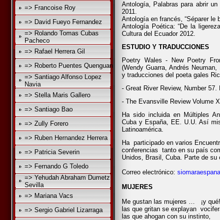
Antología, Palabras para abrir un
=> Francoise Roy
2011.
Antología en francés, “Séparer le 
=> David Fueyo Fernandez
Antología Poética:
“De la ligerez
=> Rolando Tomas Cubas
Cultura del Ecuador 2012.
Pacheco
ESTUDIO Y TRADUCCIONES
=> Rafael Herrera Gil
Poetry Wales - New Poetry From
=> Roberto Puentes Quenguan
(Wendy Guarra, Andrés Neuman, S
y traducciones del poeta gales Ri
=> Santiago Alfonso Lopez
Navia
- Great River Review, Number 57.
=> Stella Maris Gallero
- The Evansville Review Volume XX
=> Santiago Bao
Ha sido incluida en Múltiples A
Cuba y España, EE. U.U. Así mis
=> Zully Forero
Latinoamérica.
=> Ruben Hernandez Herrera
Ha
participado en varios Encuentro
conferencias
tanto en su país co
=> Patricia Severin
Unidos, Brasil, Cuba. Parte de su o
=> Fernando G Toledo
Correo electrónico:
siomaraespan
=> Yehudah Abraham Dumetz
Sevilla
MUJERES
=> Mariana Vacs
Me gustan las mujeres … ¡y qué
las que gritan se explayan vocife
=> Sergio Gabriel Lizarraga
las que ahogan con su instinto,