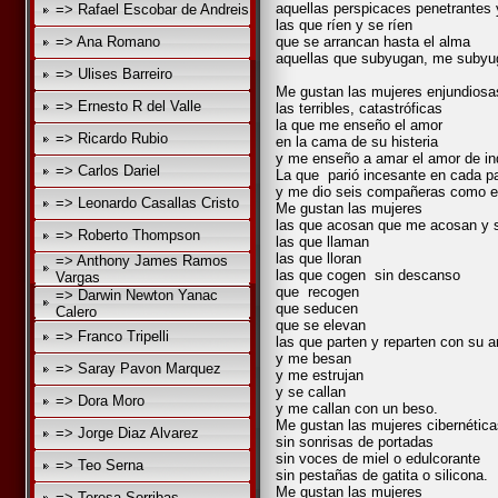
aquellas perspicaces penetrantes 
=> Rafael Escobar de Andreis
las que ríen y se ríen
=> Ana Romano
que se arrancan hasta el alma
aquellas que subyugan, me subyu
=> Ulises Barreiro
Me gustan las mujeres enjundiosa
=> Ernesto R del Valle
las terribles, catastróficas
la que me enseño el amor
=> Ricardo Rubio
en la cama de su histeria
y me enseño a amar el amor de in
=> Carlos Dariel
La que parió incesante en cada pa
y me dio seis compañeras como 
=> Leonardo Casallas Cristo
Me gustan las mujeres
las que acosan que me acosan y 
=> Roberto Thompson
las que llaman
las que lloran
=> Anthony James Ramos
las que cogen sin descanso
Vargas
que recogen
=> Darwin Newton Yanac
que seducen
Calero
que se elevan
=> Franco Tripelli
las que parten y reparten con su 
y me besan
=> Saray Pavon Marquez
y me estrujan
y se callan
=> Dora Moro
y me callan con un beso.
Me gustan las mujeres cibernética
=> Jorge Diaz Alvarez
sin sonrisas de portadas
sin voces de miel o edulcorante
=> Teo Serna
sin pestañas de gatita o silicona.
Me gustan las mujeres
=> Teresa Sorribas