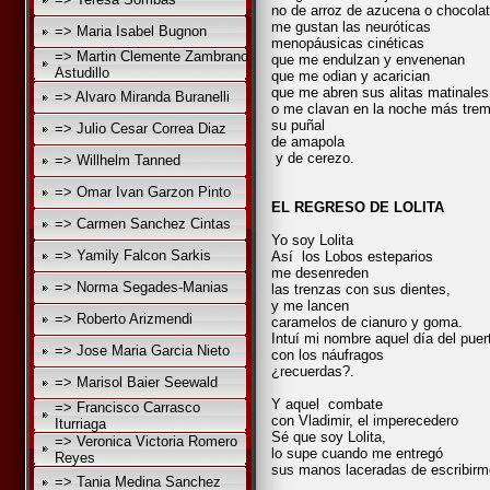
no de arroz de azucena o chocolat
me gustan las neuróticas
=> Maria Isabel Bugnon
menopáusicas cinéticas
=> Martin Clemente Zambrano
que me endulzan y envenenan
Astudillo
que me odian y acarician
que me abren sus alitas matinales
=> Alvaro Miranda Buranelli
o me clavan en la noche más tre
su puñal
=> Julio Cesar Correa Diaz
de amapola
y de cerezo.
=> Willhelm Tanned
=> Omar Ivan Garzon Pinto
EL REGRESO DE LOLITA
=> Carmen Sanchez Cintas
Yo soy Lolita
=> Yamily Falcon Sarkis
Así los Lobos esteparios
me desenreden
=> Norma Segades-Manias
las trenzas con sus dientes,
y me lancen
=> Roberto Arizmendi
caramelos de cianuro y goma.
Intuí mi nombre aquel día del puer
=> Jose Maria Garcia Nieto
con los náufragos
¿recuerdas?.
=> Marisol Baier Seewald
Y aquel combate
=> Francisco Carrasco
con Vladimir, el imperecedero
Iturriaga
Sé que soy Lolita,
=> Veronica Victoria Romero
lo supe cuando me entregó
Reyes
sus manos laceradas de escribirm
=> Tania Medina Sanchez