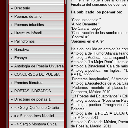
Primer Premio de “Poesía
Univers
Finalista del concurso de cuentos
Directorio
Ha publicado los poemarios:
Poemas de amor
“Concupiscencia ”
“Alivio Demente “
Poemas infantiles
“De Cara al fuego”
“Construcción de los sombreros e
Literatura infantil
“Contraluz”
Palindromos
“Jardines en el Aire”
Ha sido incluida en antologías co
Narrativa
Antología del Humor Alianza Fran
Antología Poética Ileana Espinel 
Ensayo
Antología “La Mujer Rota”. Literal
Antología de Poesía Universal
Antología Binacional “Caja de músic
Antología poética
en Inglés:
“
CONCURSOS DE POESIA
EE.UU.2009
“Fronteras Imaginarias”, 6° Antol
Premios literatura
Antología Arquitectos del Alba Ca
"Podemos mentirle al placer/1
POETAS INDIZADOS
Cartonera, México 2010
“13 Poetas del Ecuatorianos” / Ed
Directorio de poetas 1
Antología poética
“Poesía en Par
Antología poética “Imaginarios” 
=> Sergi Quiñonero Ortuño
Editores
Antología de la POESÍA ECUA
=> Susana Ines Nicolini
T. / México 2011
Antología Cajita de Música, Poet
=> Sergio Montoya Chica
de Poesía, Madrid
2011