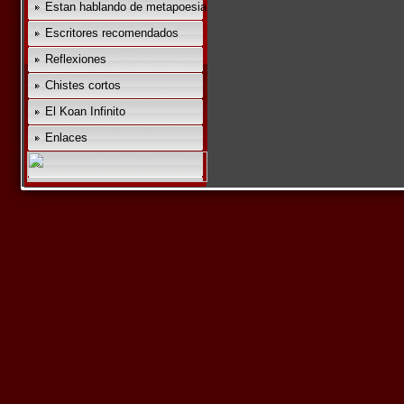
Estan hablando de metapoesia
Escritores recomendados
Reflexiones
Chistes cortos
El Koan Infinito
Enlaces