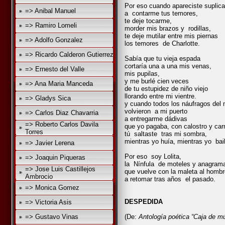
Por eso cuando apareciste suplica
=> Anibal Manuel
a contarme tus temores,
te deje tocarme,
=> Ramiro Lomeli
morder mis brazos y rodillas,
te deje mutilar entre mis piernas
=> Adolfo Gonzalez
los temores de Charlotte.
=> Ricardo Calderon Gutierrez
Sabía que tu vieja espada
cortaría una a una mis venas,
=> Ernesto del Valle
mis pupilas,
y me burlé cien veces
=> Ana Maria Manceda
de tu estupidez de niño viejo
llorando entre mi vientre.
=> Gladys Sica
y cuando todos los náufragos del
volvieron a mi puerto
=> Carlos Diaz Chavarria
a entregarme dádivas
=> Roberto Carlos Davila
que yo pagaba, con calostro y car
Torres
tú saltaste tras mi sombra,
mientras yo huía, mientras yo bai
=> Javier Lerena
Por eso soy Lolita,
=> Joaquin Piqueras
la Nínfula de moteles y anagram
=> Jose Luis Castillejos
que vuelve con la maleta al hombr
Ambrocio
a retomar tras años el pasado.
=> Monica Gomez
DESPEDIDA
=> Victoria Asis
=> Gustavo Vinas
(De:
Antología poética “Caja de mús