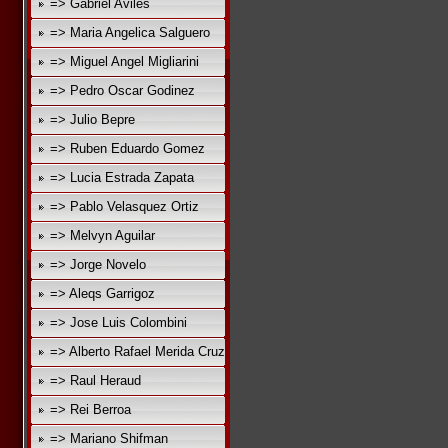
=> Gabriel Aviles
=> Maria Angelica Salguero
=> Miguel Angel Migliarini
=> Pedro Oscar Godinez
=> Julio Bepre
=> Ruben Eduardo Gomez
=> Lucia Estrada Zapata
=> Pablo Velasquez Ortiz
=> Melvyn Aguilar
=> Jorge Novelo
=> Aleqs Garrigoz
=> Jose Luis Colombini
=> Alberto Rafael Merida Cruz
=> Raul Heraud
=> Rei Berroa
=> Mariano Shifman