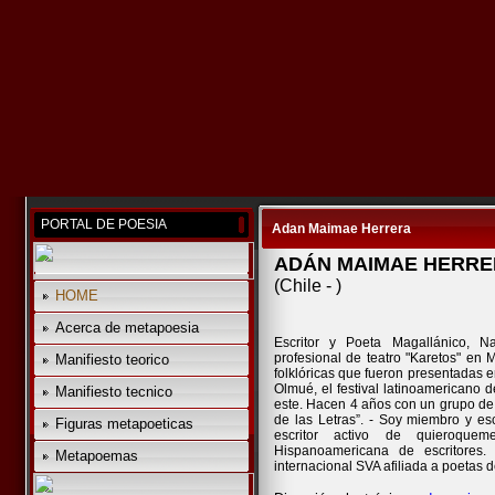
PORTAL DE POESIA
Adan Maimae Herrera
ADÁN MAIMAE HERR
(Chile - )
HOME
Acerca de metapoesia
Escritor y Poeta Magallánico, N
profesional de teatro "Karetos" en
Manifiesto teorico
folklóricas que fueron presentadas en
Olmué, el festival latinoamericano d
Manifiesto tecnico
este. Hacen 4 años con un grupo de 
de las Letras”. - Soy miembro y esc
Figuras metapoeticas
escritor activo de quieroqu
Hispanoamericana de escritores
Metapoemas
internacional SVA afiliada a poetas 