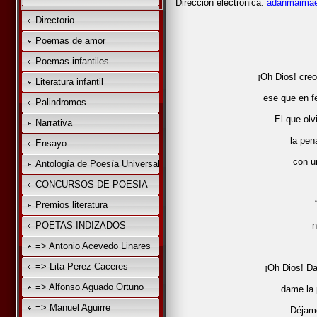
Dirección electrónica:
adanmaima
Directorio
Poemas de amor
Poemas infantiles
¡Oh Dios! creo
Literatura infantil
ese que en fe
Palindromos
El que ol
Narrativa
la pen
Ensayo
con u
Antología de Poesía Universal
CONCURSOS DE POESIA
Premios literatura
POETAS INDIZADOS
n
=> Antonio Acevedo Linares
=> Lita Perez Caceres
¡Oh Dios! Dam
=> Alfonso Aguado Ortuno
dame la 
=> Manuel Aguirre
Déjame