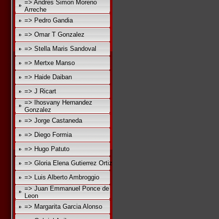
=> Andres Simon Moreno
Arreche
=> Pedro Gandia
=> Omar T Gonzalez
=> Stella Maris Sandoval
=> Mertxe Manso
=> Haide Daiban
=> J Ricart
=> Ihosvany Hernandez
Gonzalez
=> Jorge Castaneda
=> Diego Formia
=> Hugo Patuto
=> Gloria Elena Gutierrez Ortiz
=> Luis Alberto Ambroggio
=> Juan Emmanuel Ponce de
Leon
=> Margarita Garcia Alonso