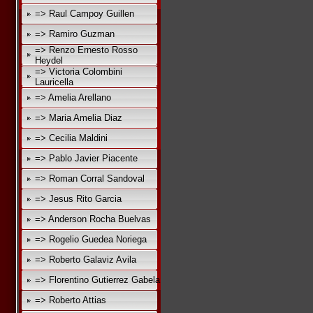
=> Raul Campoy Guillen
=> Ramiro Guzman
=> Renzo Ernesto Rosso
Heydel
=> Victoria Colombini
Lauricella
=> Amelia Arellano
=> Maria Amelia Diaz
=> Cecilia Maldini
=> Pablo Javier Piacente
=> Roman Corral Sandoval
=> Jesus Rito Garcia
=> Anderson Rocha Buelvas
=> Rogelio Guedea Noriega
=> Roberto Galaviz Avila
=> Florentino Gutierrez Gabela
=> Roberto Attias