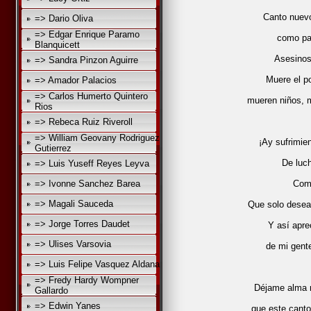
Canto nuevo
=> Dario Oliva
=> Edgar Enrique Paramo
como pa
Blanquicett
Asesinos
=> Sandra Pinzon Aguirre
Muere el p
=> Amador Palacios
=> Carlos Humerto Quintero
mueren niños, 
Rios
=> Rebeca Ruiz Riveroll
=> William Geovany Rodriguez
¡Ay sufrimie
Gutierrez
De luch
=> Luis Yuseff Reyes Leyva
=> Ivonne Sanchez Barea
Como
=> Magali Sauceda
Que solo desea
=> Jorge Torres Daudet
Y así apre
=> Ulises Varsovia
de mi gent
=> Luis Felipe Vasquez Aldana
=> Fredy Hardy Wompner
Déjame alma m
Gallardo
=> Edwin Yanes
que este cant