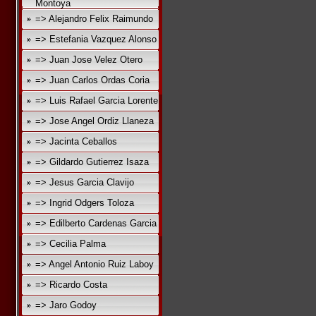
Montoya
=> Alejandro Felix Raimundo
=> Estefania Vazquez Alonso
=> Juan Jose Velez Otero
=> Juan Carlos Ordas Coria
=> Luis Rafael Garcia Lorente
=> Jose Angel Ordiz Llaneza
=> Jacinta Ceballos
=> Gildardo Gutierrez Isaza
=> Jesus Garcia Clavijo
=> Ingrid Odgers Toloza
=> Edilberto Cardenas Garcia
=> Cecilia Palma
=> Angel Antonio Ruiz Laboy
=> Ricardo Costa
=> Jaro Godoy