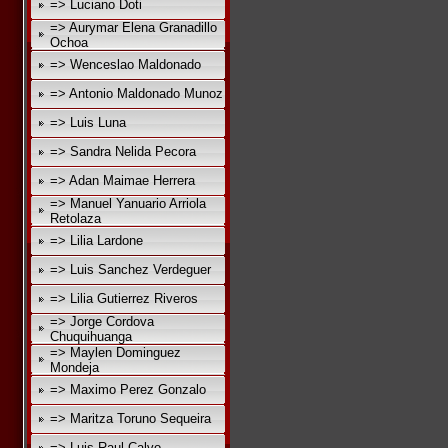
=> Luciano Doti
=> Aurymar Elena Granadillo
Ochoa
=> Wenceslao Maldonado
=> Antonio Maldonado Munoz
=> Luis Luna
=> Sandra Nelida Pecora
=> Adan Maimae Herrera
=> Manuel Yanuario Arriola
Retolaza
=> Lilia Lardone
=> Luis Sanchez Verdeguer
=> Lilia Gutierrez Riveros
=> Jorge Cordova
Chuquihuanga
=> Maylen Dominguez
Mondeja
=> Maximo Perez Gonzalo
=> Maritza Toruno Sequeira
=> Luis Raul Calvo