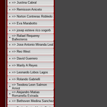
=> Justina Cabral
=> Remisson Aniceto
=> Norton Contreras Robledo
=> Eva Marabotto
=> josep esteve rico sogorb
=> Rafael Requerey
Ballesteros
=> Jose Antonio Miranda Leal
=> Reo West
=> David Guerrero
=> Marily A Reyes
=> Leonardo Lobos Lagos
=> Rolando Gabrielli
=> Teodora Leon Salmon
Amiot
=> Alejandro Matias
Romanella Estrada
=> Bethoven Medina Sanchez