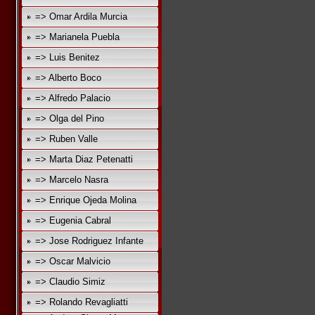
=> Omar Ardila Murcia
=> Marianela Puebla
=> Luis Benitez
=> Alberto Boco
=> Alfredo Palacio
=> Olga del Pino
=> Ruben Valle
=> Marta Diaz Petenatti
=> Marcelo Nasra
=> Enrique Ojeda Molina
=> Eugenia Cabral
=> Jose Rodriguez Infante
=> Oscar Malvicio
=> Claudio Simiz
=> Rolando Revagliatti