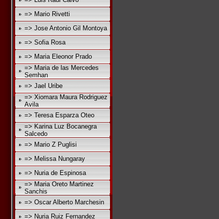
=> Mario Rivetti
=> Jose Antonio Gil Montoya
=> Sofia Rosa
=> Maria Eleonor Prado
=> Maria de las Mercedes
Semhan
=> Jael Uribe
=> Xiomara Maura Rodriguez
Avila
=> Teresa Esparza Oteo
=> Karina Luz Bocanegra
Salcedo
=> Mario Z Puglisi
=> Melissa Nungaray
=> Nuria de Espinosa
=> Maria Oreto Martinez
Sanchis
=> Oscar Alberto Marchesin
=> Nuria Ruiz Fernandez