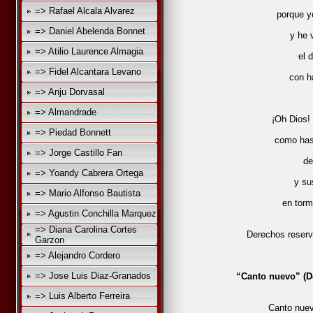
=> Rafael Alcala Alvarez
porque y
=> Daniel Abelenda Bonnet
y he 
=> Atilio Laurence Almagia
el 
=> Fidel Alcantara Levano
con h
=> Anju Dorvasal
=> Almandrade
¡Oh Dios! 
=> Piedad Bonnett
como has
=> Jorge Castillo Fan
de
=> Yoandy Cabrera Ortega
y su
=> Mario Alfonso Bautista
en torm
=> Agustin Conchilla Marquez
=> Diana Carolina Cortes
Derechos reser
Garzon
=> Alejandro Cordero
=> Jose Luis Diaz-Granados
“Canto nuevo” (D
=> Luis Alberto Ferreira
Canto nuev