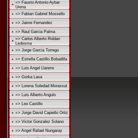
=> Fausto Antonio Aybar
Urena
=> Fabian Gabriel Mossello
=> Jaime Fernandez
=> Raul Garcia Palma
=> Carlos Alberto Roldan
Ledesma
=> Jorge Garcia Torrego
=> Estrella Castillo Bobadilla
=> Luis Angel Llarens
=> Gorka Lasa
=> Lorena Soledad Morassut
=> Luis Alberto Angulo
=> Leo Castillo
=> Jorge David Capiello Ortiz
=> Victor Gonzalez Solano
=> Angel Rafael Nungaray