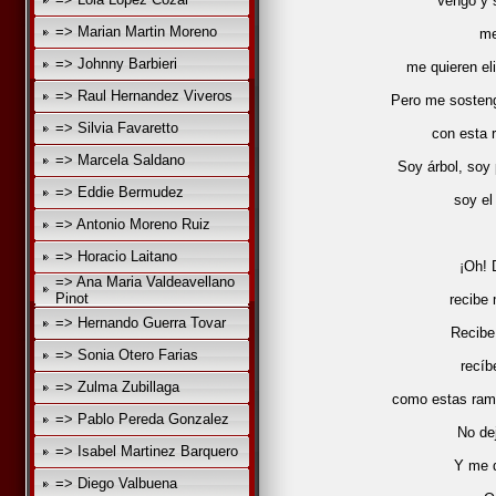
Vengo y s
=> Marian Martin Moreno
me
=> Johnny Barbieri
me quieren eli
=> Raul Hernandez Viveros
Pero me sostengo
=> Silvia Favaretto
con esta 
=> Marcela Saldano
Soy árbol, soy 
=> Eddie Bermudez
soy el
=> Antonio Moreno Ruiz
=> Horacio Laitano
¡Oh! 
=> Ana Maria Valdeavellano
Pinot
recibe 
=> Hernando Guerra Tovar
Recibe
=> Sonia Otero Farias
recíb
=> Zulma Zubillaga
como estas rama
=> Pablo Pereda Gonzalez
No de
=> Isabel Martinez Barquero
Y me 
=> Diego Valbuena