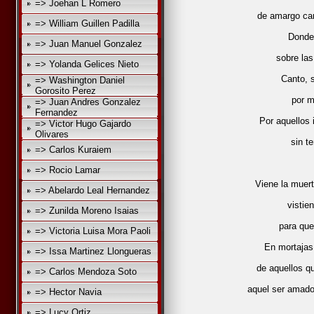
=> Joehan L Romero
de amargo cam
=> William Guillen Padilla
Donde 
=> Juan Manuel Gonzalez
sobre las
=> Yolanda Gelices Nieto
Canto, s
=> Washington Daniel
Gorosito Perez
por m
=> Juan Andres Gonzalez
Fernandez
Por aquellos
=> Victor Hugo Gajardo
Olivares
sin t
=> Carlos Kuraiem
=> Rocio Lamar
Viene la muert
=> Abelardo Leal Hernandez
vistie
=> Zunilda Moreno Isaias
para que
=> Victoria Luisa Mora Paoli
En mortajas
=> Issa Martinez Llongueras
de aquellos q
=> Carlos Mendoza Soto
aquel ser amado,
=> Hector Navia
=> Lucy Ortiz