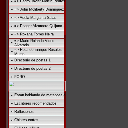
=> Pedro Javier Martin Pedros
=> John Mcliberty Dominguez
=> Adela Margarita Salas
=> Rogger Alzamora Quijano
=> Roxana Torres Neira
=> Mario Rolando Vides
Alvarado
=> Rolando Enrique Rosales
Murga
Directorio de poetas 1
Directorio de poetas 2
FORO
Estan hablando de metapoesia
Escritores recomendados
Reflexiones
Chistes cortos