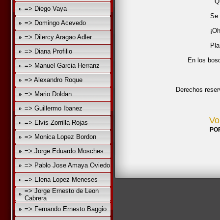
Q
=> Diego Vaya
Se 
=> Domingo Acevedo
¡Oh
=> Dilercy Aragao Adler
Pla
=> Diana Profilio
En los bos
=> Manuel Garcia Herranz
=> Alexandro Roque
Derechos reser
=> Mario Doldan
=> Guillermo Ibanez
Vo
=> Elvis Zorrilla Rojas
PO
=> Monica Lopez Bordon
=> Jorge Eduardo Mosches
=> Pablo Jose Amaya Oviedo
=> Elena Lopez Meneses
=> Jorge Ernesto de Leon
Cabrera
=> Fernando Ernesto Baggio