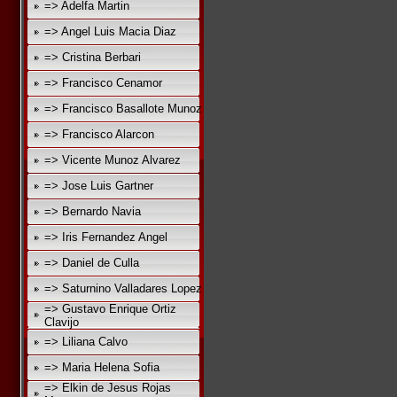
=> Adelfa Martin
=> Angel Luis Macia Diaz
=> Cristina Berbari
=> Francisco Cenamor
=> Francisco Basallote Munoz
=> Francisco Alarcon
=> Vicente Munoz Alvarez
=> Jose Luis Gartner
=> Bernardo Navia
=> Iris Fernandez Angel
=> Daniel de Culla
=> Saturnino Valladares Lopez
=> Gustavo Enrique Ortiz
Clavijo
=> Liliana Calvo
=> Maria Helena Sofia
=> Elkin de Jesus Rojas