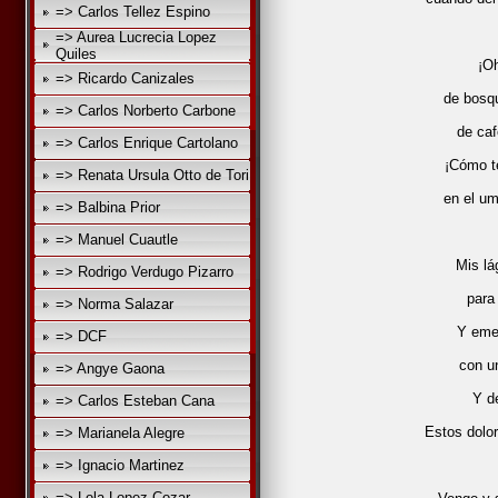
=> Carlos Tellez Espino
=> Aurea Lucrecia Lopez
Quiles
¡O
=> Ricardo Canizales
de bosq
=> Carlos Norberto Carbone
de ca
=> Carlos Enrique Cartolano
¡Cómo t
=> Renata Ursula Otto de Tori
en el u
=> Balbina Prior
=> Manuel Cuautle
Mis lá
=> Rodrigo Verdugo Pizarro
para 
=> Norma Salazar
Y emer
=> DCF
con u
=> Angye Gaona
Y de
=> Carlos Esteban Cana
Estos dolo
=> Marianela Alegre
=> Ignacio Martinez
=> Lola Lopez Cozar