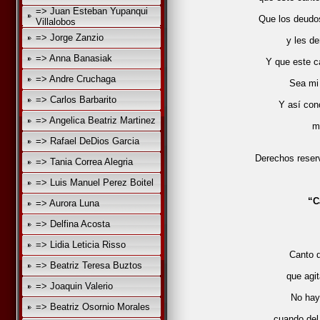
=> Juan Esteban Yupanqui
Que los deudo
Villalobos
=> Jorge Zanzio
y les de
=> Anna Banasiak
Y que este c
=> Andre Cruchaga
Sea mi 
=> Carlos Barbarito
Y así con
=> Angelica Beatriz Martinez
m
=> Rafael DeDios Garcia
Derechos reser
=> Tania Correa Alegria
=> Luis Manuel Perez Boitel
“C
=> Aurora Luna
=> Delfina Acosta
=> Lidia Leticia Risso
Canto 
=> Beatriz Teresa Buztos
que agit
=> Joaquin Valerio
No hay
=> Beatriz Osornio Morales
cuando del