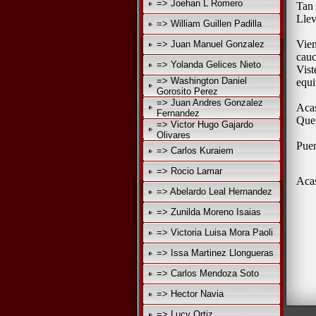
=> Joehan L Romero
Tan
Llev
=> William Guillen Padilla
Vien
=> Juan Manuel Gonzalez
cauc
=> Yolanda Gelices Nieto
Vist
=> Washington Daniel
equi
Gorosito Perez
=> Juan Andres Gonzalez
Acas
Fernandez
Que 
=> Victor Hugo Gajardo
Olivares
Puen
=> Carlos Kuraiem
=> Rocio Lamar
Acas
=> Abelardo Leal Hernandez
=> Zunilda Moreno Isaias
=> Victoria Luisa Mora Paoli
=> Issa Martinez Llongueras
=> Carlos Mendoza Soto
=> Hector Navia
=> Lucy Ortiz