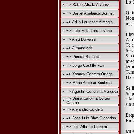
Lo ú
=> Rafael Alcala Alvarez
Quie
=> Daniel Abelenda Bonnet
Nota
=> Atilio Laurence Almagia
rega
=> Fidel Alcantara Levano
Lle
=> Anju Dorvasal
Alba
Te e
=> Almandrade
Sosp
Sin 
=> Piedad Bonnett
mied
=> Jorge Castillo Fan
term
Tern
=> Yoandy Cabrera Ortega
Habl
=> Mario Alfonso Bautista
Se l
=> Agustin Conchilla Marquez
Se p
=> Diana Carolina Cortes
a la
Garzon
sin 
=> Alejandro Cordero
Esqu
=> Jose Luis Diaz-Granados
En l
=> Luis Alberto Ferreira
Mi e