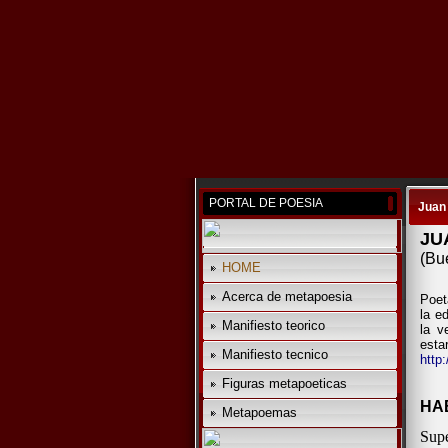
PORTAL DE POESIA
Juan
JU
(Bu
HOME
Acerca de metapoesia
Poet
la e
Manifiesto teorico
la v
estar
Manifiesto tecnico
http
Figuras metapoeticas
HA
Metapoemas
Supe