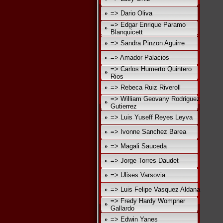
=> Dario Oliva
=> Edgar Enrique Paramo
Blanquicett
=> Sandra Pinzon Aguirre
=> Amador Palacios
=> Carlos Humerto Quintero
Rios
=> Rebeca Ruiz Riveroll
=> William Geovany Rodriguez
Gutierrez
=> Luis Yuseff Reyes Leyva
=> Ivonne Sanchez Barea
=> Magali Sauceda
=> Jorge Torres Daudet
=> Ulises Varsovia
=> Luis Felipe Vasquez Aldana
=> Fredy Hardy Wompner
Gallardo
=> Edwin Yanes