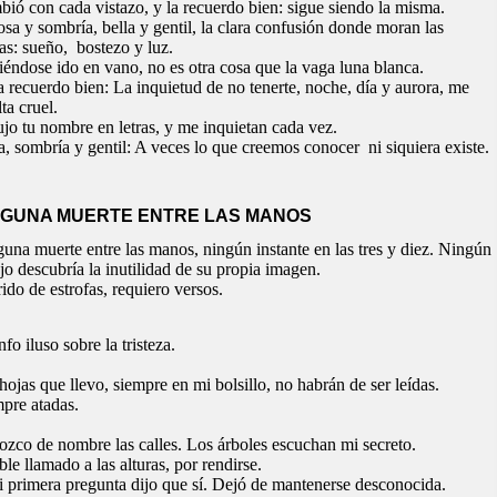
ió con cada vistazo, y la recuerdo bien: sigue siendo la misma.
osa y sombría, bella y gentil, la clara confusión donde moran las
tas: sueño,
bostezo y luz.
éndose ido en vano, no es otra cosa que la vaga luna blanca.
la recuerdo bien: La inquietud de no tenerte, noche, día y aurora, me
lta cruel.
jo tu nombre en letras, y me inquietan cada vez.
a, sombría y gentil: A veces lo que creemos conocer
ni siquiera existe.
NGUNA MUERTE ENTRE LAS MANOS
una muerte entre las manos, ningún instante en las tres y diez. Ningún
jo descubría la inutilidad de su propia imagen.
ido de estrofas, requiero versos.
nfo iluso sobre la tristeza.
hojas que llevo, siempre en mi bolsillo, no habrán de ser leídas.
pre atadas.
zco de nombre las calles. Los árboles escuchan mi secreto.
ble llamado a las alturas, por rendirse.
 primera pregunta dijo que sí. Dejó de mantenerse desconocida.