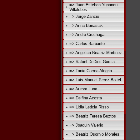
=> Juan Esteban Yupanqui
Villalobos
=> Jorge Zanzio
=> Anna Banasiak
=> Andre Cruchaga
=> Carlos Barbarito
=> Angelica Beatriz Martinez
=> Rafael DeDios Garcia
=> Tania Correa Alegria
=> Luis Manuel Perez Boitel
=> Aurora Luna
=> Delfina Acosta
=> Lidia Leticia Risso
=> Beatriz Teresa Buztos
=> Joaquin Valerio
=> Beatriz Osornio Morales