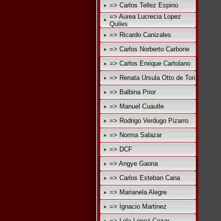
=> Carlos Tellez Espino
=> Aurea Lucrecia Lopez
Quiles
=> Ricardo Canizales
=> Carlos Norberto Carbone
=> Carlos Enrique Cartolano
=> Renata Ursula Otto de Tori
=> Balbina Prior
=> Manuel Cuautle
=> Rodrigo Verdugo Pizarro
=> Norma Salazar
=> DCF
=> Angye Gaona
=> Carlos Esteban Cana
=> Marianela Alegre
=> Ignacio Martinez
=> Lola Lopez Cozar