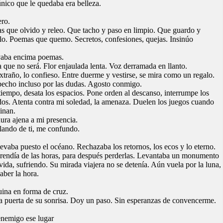
nico que le quedaba era belleza.
ro.
s que olvido y releo. Que tacho y paso en limpio. Que guardo y
lo. Poemas que quemo. Secretos, confesiones, quejas. Insinúo
vaba encima poemas.
 que no será. Flor enjaulada lenta. Voz derramada en llanto.
xtraño, lo confieso. Entre duerme y vestirse, se mira como un regalo.
echo incluso por las dudas. Agosto conmigo.
tiempo, desata los espacios. Pone orden al descanso, interrumpe los
os. Atenta contra mi soledad, la amenaza. Duelen los juegos cuando
inan.
ura ajena a mi presencia.
ando de ti, me confundo.
levaba puesto el océano. Rechazaba los retornos, los ecos y lo eterno.
rendía de las horas, para después perderlas. Levantaba un monumento
 vida, sufriendo. Su mirada viajera no se detenía. Aún vuela por la luna,
saber la hora.
ina en forma de cruz.
a puerta de su sonrisa. Doy un paso. Sin esperanzas de convencerme.
nemigo ese lugar