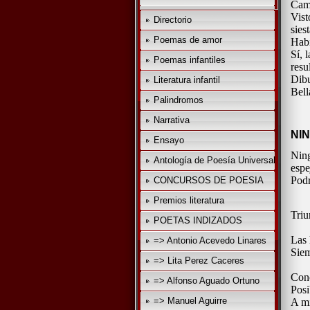
Camb
Vist
Directorio
sies
Poemas de amor
Habi
Sí, 
Poemas infantiles
resu
Dibu
Literatura infantil
Bell
Palindromos
Narrativa
NI
Ensayo
Ning
Antología de Poesía Universal
espe
Podr
CONCURSOS DE POESIA
Premios literatura
Triu
POETAS INDIZADOS
Las 
=> Antonio Acevedo Linares
Siem
=> Lita Perez Caceres
Cono
=> Alfonso Aguado Ortuno
Posi
=> Manuel Aguirre
A mi