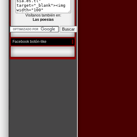
Visítanos también en:
Las poesias
Facebook botón-like