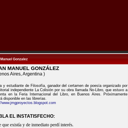
 Manuel Gonzalez
AN MANUEL GONZÁLEZ
enos Aires, Argentina )
a y estudiante de Filosofía, ganador del certamen de poesía organizado por
ditorial independiente La Colisión por su obra llamada No-Libro, que estuvo a
enta en la Feria Internacional del Libro, en Buenos Aires. Próximamente
á disponible en las librerías.
://www.jmgproyectos.blogspot.com
BLA EL INSTATISFECHO:
 que existía y de inmediato perdí interés.