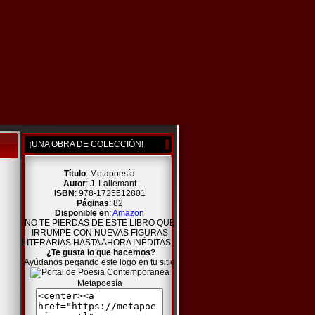
¡UNA OBRA DE COLECCIÓN!
Título
: Metapoesía
Autor
: J. Lallemant
ISBN
: 978-1725512801
Páginas
: 82
Disponible en
:
Amazon
NO TE PIERDAS DE ESTE LIBRO QUE
IRRUMPE CON NUEVAS FIGURAS
LITERARIAS HASTA AHORA INÉDITAS
¿Te gusta lo que hacemos?
Ayúdanos pegando este logo en tu sitio
Metapoesía