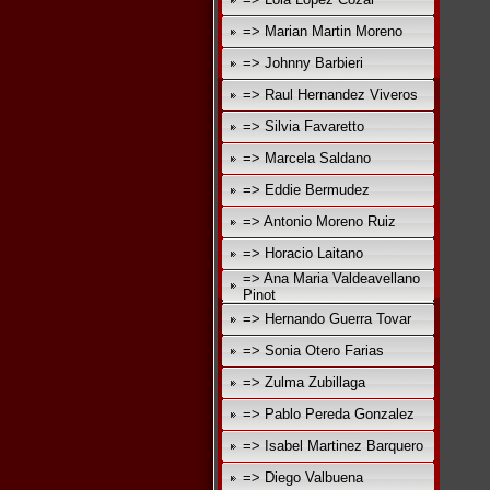
=> Marian Martin Moreno
=> Johnny Barbieri
=> Raul Hernandez Viveros
=> Silvia Favaretto
=> Marcela Saldano
=> Eddie Bermudez
=> Antonio Moreno Ruiz
=> Horacio Laitano
=> Ana Maria Valdeavellano
Pinot
=> Hernando Guerra Tovar
=> Sonia Otero Farias
=> Zulma Zubillaga
=> Pablo Pereda Gonzalez
=> Isabel Martinez Barquero
=> Diego Valbuena