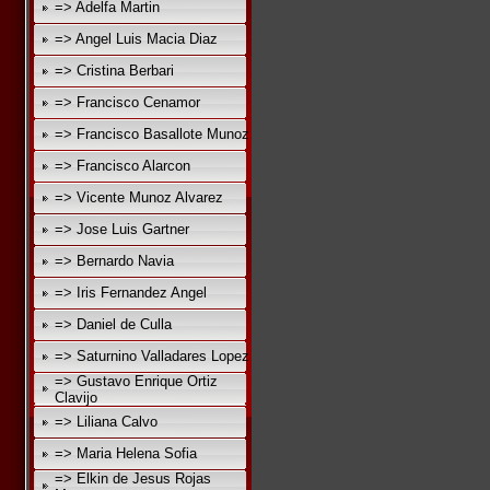
=> Adelfa Martin
=> Angel Luis Macia Diaz
=> Cristina Berbari
=> Francisco Cenamor
=> Francisco Basallote Munoz
=> Francisco Alarcon
=> Vicente Munoz Alvarez
=> Jose Luis Gartner
=> Bernardo Navia
=> Iris Fernandez Angel
=> Daniel de Culla
=> Saturnino Valladares Lopez
=> Gustavo Enrique Ortiz
Clavijo
=> Liliana Calvo
=> Maria Helena Sofia
=> Elkin de Jesus Rojas