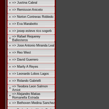
=> Justina Cabral
=> Remisson Aniceto
=> Norton Contreras Robledo
=> Eva Marabotto
=> josep esteve rico sogorb
=> Rafael Requerey
Ballesteros
=> Jose Antonio Miranda Leal
=> Reo West
=> David Guerrero
=> Marily A Reyes
=> Leonardo Lobos Lagos
=> Rolando Gabrielli
=> Teodora Leon Salmon
Amiot
=> Alejandro Matias
Romanella Estrada
=> Bethoven Medina Sanchez