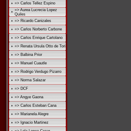
=> Carlos Tellez Espino
=> Aurea Lucrecia Lopez
Quiles
=> Ricardo Canizales
=> Carlos Norberto Carbone
=> Carlos Enrique Cartolano
=> Renata Ursula Otto de Tori
=> Balbina Prior
=> Manuel Cuautle
=> Rodrigo Verdugo Pizarro
=> Norma Salazar
=> DCF
=> Angye Gaona
=> Carlos Esteban Cana
=> Marianela Alegre
=> Ignacio Martinez
=> Lola Lopez Cozar