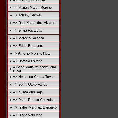
=> Marian Martin Moreno
=> Johnny Barbieri
=> Raul Hernandez Viveros
=> Silvia Favaretto
=> Marcela Saldano
=> Eddie Bermudez
=> Antonio Moreno Ruiz
=> Horacio Laitano
=> Ana Maria Valdeavellano
Pinot
=> Hernando Guerra Tovar
=> Sonia Otero Farias
=> Zulma Zubillaga
=> Pablo Pereda Gonzalez
=> Isabel Martinez Barquero
=> Diego Valbuena