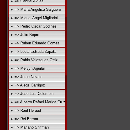
=> Gabriel Aviles
=> Maria Angelica Salguero
=> Miguel Angel Migliarini
=> Pedro Oscar Godinez
=> Julio Bepre
=> Ruben Eduardo Gomez
=> Lucia Estrada Zapata
=> Pablo Velasquez Ortiz
=> Melvyn Aguilar
=> Jorge Novelo
=> Aleqs Garrigoz
=> Jose Luis Colombini
=> Alberto Rafael Merida Cruz
=> Raul Heraud
=> Rei Berroa
=> Mariano Shifman