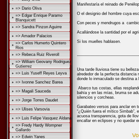
Manifestaría el reinado de Penélo
=> Dario Oliva
O el designio del hombre cuya escri
=> Edgar Enrique Paramo
Blanquicett
Con peces y mendrugos a cambio d
=> Sandra Pinzon Aguirre
Acallándose la santidad por el agr
=> Amador Palacios
Si los muelles hablasen.
=> Carlos Humerto Quintero
Rios
=> Rebeca Ruiz Riveroll
--------------------------------------------------
=> William Geovany Rodriguez
Gutierrez
Una tarde lluviosa tiene su bellez
=> Luis Yuseff Reyes Leyva
alrededor de la perfecta distanci
donde lo inmaculado se destina a l
=> Ivonne Sanchez Barea
Abarco tus costas, ellas resplan
=> Magali Sauceda
bahía y en las mías, bruma se ad
silencios y corcheas.
=> Jorge Torres Daudet
Garabateo versos para anclar en t
=> Ulises Varsovia
“¿Quién fuera el mítico Simbab”, e
acuosa transparencia, gota de llo
=> Luis Felipe Vasquez Aldana
encallar en eclipses y no quedar en
=> Fredy Hardy Wompner
Gallardo
Vo
=> Edwin Yanes