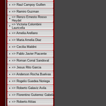
=> Raul Campoy Guillen
=> Ramiro Guzman
=> Renzo Ernesto Rosso
Heydel
=> Victoria Colombini
Lauricella
=> Amelia Arellano
=> Maria Amelia Diaz
=> Cecilia Maldini
=> Pablo Javier Piacente
=> Roman Corral Sandoval
=> Jesus Rito Garcia
=> Anderson Rocha Buelvas
=> Rogelio Guedea Noriega
=> Roberto Galaviz Avila
=> Florentino Gutierrez Gabela
=> Roberto Attias