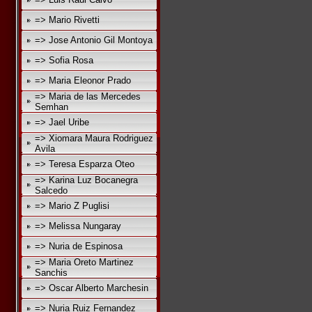
=> Mario Rivetti
=> Jose Antonio Gil Montoya
=> Sofia Rosa
=> Maria Eleonor Prado
=> Maria de las Mercedes
Semhan
=> Jael Uribe
=> Xiomara Maura Rodriguez
Avila
=> Teresa Esparza Oteo
=> Karina Luz Bocanegra
Salcedo
=> Mario Z Puglisi
=> Melissa Nungaray
=> Nuria de Espinosa
=> Maria Oreto Martinez
Sanchis
=> Oscar Alberto Marchesin
=> Nuria Ruiz Fernandez