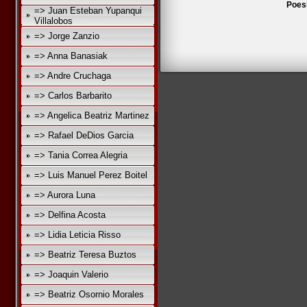
Poes
=> Juan Esteban Yupanqui
Villalobos
=> Jorge Zanzio
=> Anna Banasiak
=> Andre Cruchaga
=> Carlos Barbarito
=> Angelica Beatriz Martinez
=> Rafael DeDios Garcia
=> Tania Correa Alegria
=> Luis Manuel Perez Boitel
=> Aurora Luna
=> Delfina Acosta
=> Lidia Leticia Risso
=> Beatriz Teresa Buztos
=> Joaquin Valerio
=> Beatriz Osornio Morales