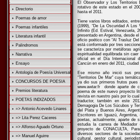
El Observador y Los Territorios 
rotativo de este estado en el 2
Directorio
hasta el 2011.
Poemas de amor
Tiene varios libros editados, ent
(1999), “De La Oscuridad A Los V
Poemas infantiles
Infinito (Ed. Estival, Venezuela,
presentado en Argentina, desde e
Literatura infantil
oficio poético con “Al Trasluz Del
está conformado por tres seccione
Palindromos
se caracteriza por metáforas ag
espiritualidad equilibrada sin cae
Narrativa
oficial en el Día Internacional 
Ensayo
Cancún en enero del 2011, ciudad 
Antología de Poesía Universal
Ese mismo año inició sus pro
“Territorios De Mar” cuya temáti
CONCURSOS DE POESIA
ya dio sus primeros frutos pues 
www.awtar.fr donde aparte de cu
Premios literatura
poema de este nuevo proyecto lit
revista en nuestro país por lo cua
POETAS INDIZADOS
traductor, también en este 20
Demagogia De Los Súcubos y Terri
=> Antonio Acevedo Linares
del Plata y Buenos Aires, Argen
Escritores en Iguazú, Argentina
=> Lita Perez Caceres
poetas, actualmente, aparte de 
estudia la carrera de Mediador
=> Alfonso Aguado Ortuno
proyecto de CONACULTA, Para L
diversos sectores de la socieda
=> Manuel Aguirre
cultural, gestor cultural, periodi