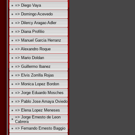
=> Diego Vaya
=> Domingo Acevedo
=> Dilercy Aragao Adler
=> Diana Profilio
=> Manuel Garcia Herranz
=> Alexandro Roque
=> Mario Doldan
=> Guillermo Ibanez
=> Elvis Zorrilla Rojas
=> Monica Lopez Bordon
=> Jorge Eduardo Mosches
=> Pablo Jose Amaya Oviedo
=> Elena Lopez Meneses
=> Jorge Ernesto de Leon
Cabrera
=> Fernando Ernesto Baggio