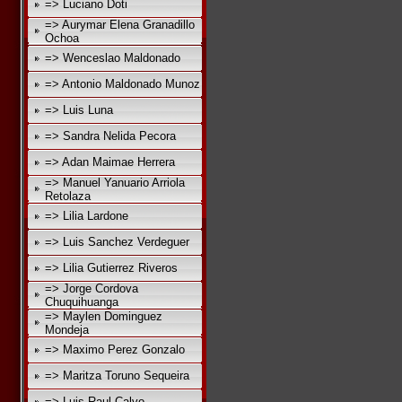
=> Luciano Doti
=> Aurymar Elena Granadillo
Ochoa
=> Wenceslao Maldonado
=> Antonio Maldonado Munoz
=> Luis Luna
=> Sandra Nelida Pecora
=> Adan Maimae Herrera
=> Manuel Yanuario Arriola
Retolaza
=> Lilia Lardone
=> Luis Sanchez Verdeguer
=> Lilia Gutierrez Riveros
=> Jorge Cordova
Chuquihuanga
=> Maylen Dominguez
Mondeja
=> Maximo Perez Gonzalo
=> Maritza Toruno Sequeira
=> Luis Raul Calvo