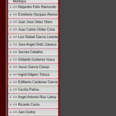
Montoya
=> Alejandro Felix Raimundo
=> Estefania Vazquez Alonso
=> Juan Jose Velez Otero
=> Juan Carlos Ordas Coria
=> Luis Rafael Garcia Lorente
=> Jose Angel Ordiz Llaneza
=> Jacinta Ceballos
=> Gildardo Gutierrez Isaza
=> Jesus Garcia Clavijo
=> Ingrid Odgers Toloza
=> Edilberto Cardenas Garcia
=> Cecilia Palma
=> Angel Antonio Ruiz Laboy
=> Ricardo Costa
=> Jaro Godoy