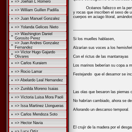
=> Joehan L Romero
Océanos fallezco en la perfect
=> William Guillen Padilla
y rocas que inscriben el sexo de 
cuerpos en aciago litoral, amándo
=> Juan Manuel Gonzalez
=> Yolanda Gelices Nieto
--------------------------------------------------
=> Washington Daniel
Gorosito Perez
Si los muelles hablasen,
=> Juan Andres Gonzalez
Fernandez
Alzarían sus voces a los hemisfer
=> Victor Hugo Gajardo
Olivares
Con el rictus de las mantarrayas
=> Carlos Kuraiem
Los marinos beberían su copa a m
=> Rocio Lamar
Festejando que el desamor se inc
=> Abelardo Leal Hernandez
=> Zunilda Moreno Isaias
Las olas que besaron las piernas 
=> Victoria Luisa Mora Paoli
No habrían cambiado, ahora se des
=> Issa Martinez Llongueras
Añorando un descanso temporal.
=> Carlos Mendoza Soto
=> Hector Navia
El crujir de la madera por el desga
=> Lucy Ortiz