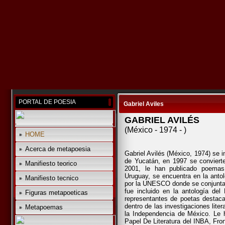
PORTAL DE POESIA
Gabriel Aviles
GABRIEL AVILÉS
(México - 1974 - )
HOME
Acerca de metapoesia
Gabriel Avilés (México, 1974) se i
de Yucatán, en 1997 se convierte 
Manifiesto teorico
2001, le han publicado poemas 
Uruguay, se encuentra en la anto
Manifiesto tecnico
por la UNESCO donde se conjunta
fue incluido en la antología d
Figuras metapoeticas
representantes de poetas destaca
dentro de las investigaciones liter
Metapoemas
la Independencia de México. Le h
Papel De Literatura del INBA, Fro