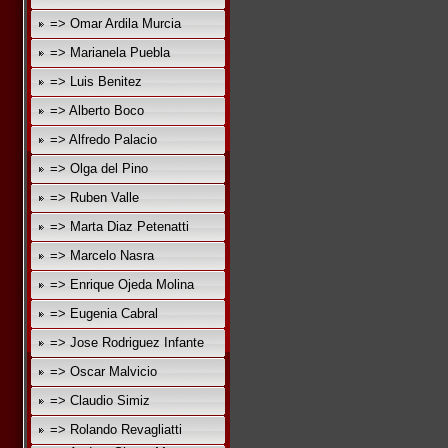
=> Omar Ardila Murcia
=> Marianela Puebla
=> Luis Benitez
=> Alberto Boco
=> Alfredo Palacio
=> Olga del Pino
=> Ruben Valle
=> Marta Diaz Petenatti
=> Marcelo Nasra
=> Enrique Ojeda Molina
=> Eugenia Cabral
=> Jose Rodriguez Infante
=> Oscar Malvicio
=> Claudio Simiz
=> Rolando Revagliatti