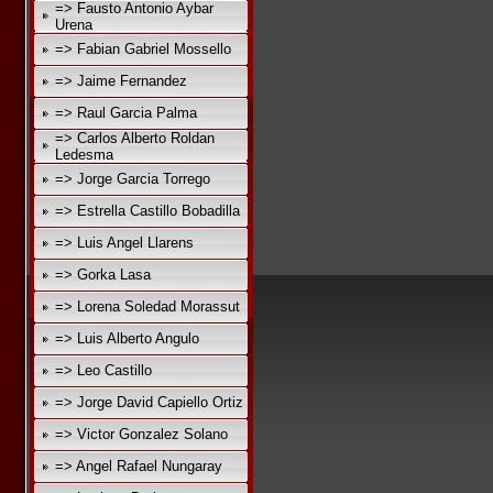
=> Fausto Antonio Aybar
Urena
=> Fabian Gabriel Mossello
=> Jaime Fernandez
=> Raul Garcia Palma
=> Carlos Alberto Roldan
Ledesma
=> Jorge Garcia Torrego
=> Estrella Castillo Bobadilla
=> Luis Angel Llarens
=> Gorka Lasa
=> Lorena Soledad Morassut
=> Luis Alberto Angulo
=> Leo Castillo
=> Jorge David Capiello Ortiz
=> Victor Gonzalez Solano
=> Angel Rafael Nungaray