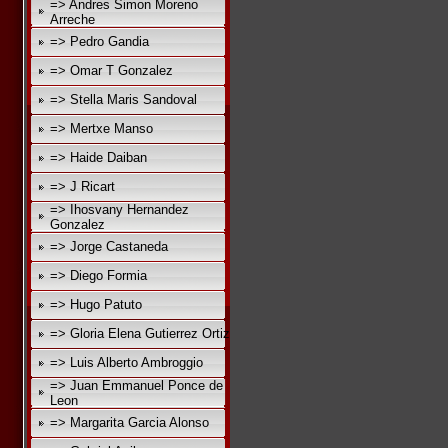
=> Andres Simon Moreno
Arreche
=> Pedro Gandia
=> Omar T Gonzalez
=> Stella Maris Sandoval
=> Mertxe Manso
=> Haide Daiban
=> J Ricart
=> Ihosvany Hernandez
Gonzalez
=> Jorge Castaneda
=> Diego Formia
=> Hugo Patuto
=> Gloria Elena Gutierrez Ortiz
=> Luis Alberto Ambroggio
=> Juan Emmanuel Ponce de
Leon
=> Margarita Garcia Alonso