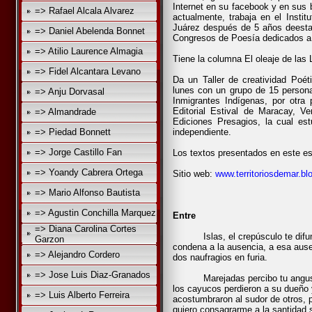
Internet en su facebook y en sus b
=> Rafael Alcala Alvarez
actualmente, trabaja en el Instit
Juárez después de 5 años deestar
=> Daniel Abelenda Bonnet
Congresos de Poesía dedicados a C
=> Atilio Laurence Almagia
Tiene la columna El oleaje de las
=> Fidel Alcantara Levano
Da un Taller de creatividad Poét
lunes con un grupo de 15 persona
=> Anju Dorvasal
Inmigrantes Indígenas, por otra 
Editorial Estival de Maracay, V
=> Almandrade
Ediciones Presagios, la cual 
=> Piedad Bonnett
independiente.
=> Jorge Castillo Fan
Los textos presentados en este es
=> Yoandy Cabrera Ortega
Sitio web:
www.territoriosdemar.bl
=> Mario Alfonso Bautista
=> Agustin Conchilla Marquez
Entre
=> Diana Carolina Cortes
Islas, el crepúsculo te difumin
Garzon
condena a la ausencia, a esa aus
=> Alejandro Cordero
dos naufragios en furia.
=> Jose Luis Diaz-Granados
Marejadas percibo tu angustia
los cayucos perdieron a su dueño 
=> Luis Alberto Ferreira
acostumbraron al sudor de otros, p
quiero consagrarme a la santidad 