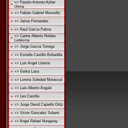
=> Fausto Antonio Aybar
Urena
=> Fabian Gabriel Mossello
=> Jaime Fernandez
=> Raul Garcia Palma
=> Carlos Alberto Roldan
Ledesma
=> Jorge Garcia Torrego
=> Estrella Castillo Bobadilla
=> Luis Angel Llarens
=> Gorka Lasa
=> Lorena Soledad Morassut
=> Luis Alberto Angulo
=> Leo Castillo
=> Jorge David Capiello Ortiz
=> Victor Gonzalez Solano
=> Angel Rafael Nungaray