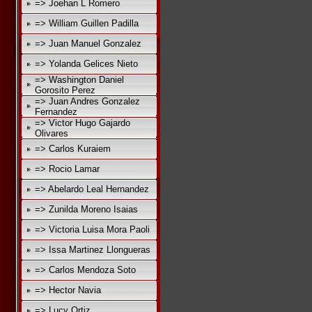
=> Joehan L Romero
=> William Guillen Padilla
=> Juan Manuel Gonzalez
=> Yolanda Gelices Nieto
=> Washington Daniel
Gorosito Perez
=> Juan Andres Gonzalez
Fernandez
=> Victor Hugo Gajardo
Olivares
=> Carlos Kuraiem
=> Rocio Lamar
=> Abelardo Leal Hernandez
=> Zunilda Moreno Isaias
=> Victoria Luisa Mora Paoli
=> Issa Martinez Llongueras
=> Carlos Mendoza Soto
=> Hector Navia
=> Lucy Ortiz