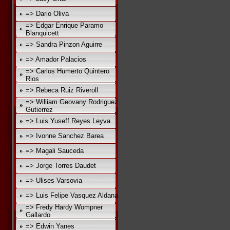
=> Dario Oliva
=> Edgar Enrique Paramo
Blanquicett
=> Sandra Pinzon Aguirre
=> Amador Palacios
=> Carlos Humerto Quintero
Rios
=> Rebeca Ruiz Riveroll
=> William Geovany Rodriguez
Gutierrez
=> Luis Yuseff Reyes Leyva
=> Ivonne Sanchez Barea
=> Magali Sauceda
=> Jorge Torres Daudet
=> Ulises Varsovia
=> Luis Felipe Vasquez Aldana
=> Fredy Hardy Wompner
Gallardo
=> Edwin Yanes