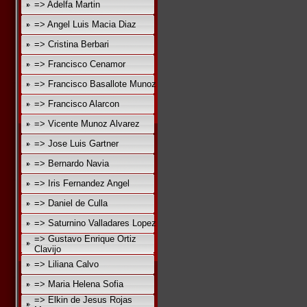
=> Adelfa Martin
=> Angel Luis Macia Diaz
=> Cristina Berbari
=> Francisco Cenamor
=> Francisco Basallote Munoz
=> Francisco Alarcon
=> Vicente Munoz Alvarez
=> Jose Luis Gartner
=> Bernardo Navia
=> Iris Fernandez Angel
=> Daniel de Culla
=> Saturnino Valladares Lopez
=> Gustavo Enrique Ortiz
Clavijo
=> Liliana Calvo
=> Maria Helena Sofia
=> Elkin de Jesus Rojas