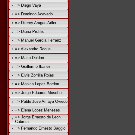
=> Diego Vaya
=> Domingo Acevedo
=> Dilercy Aragao Adler
=> Diana Profilio
=> Manuel Garcia Herranz
=> Alexandro Roque
=> Mario Doldan
=> Guillermo Ibanez
=> Elvis Zorrilla Rojas
=> Monica Lopez Bordon
=> Jorge Eduardo Mosches
=> Pablo Jose Amaya Oviedo
=> Elena Lopez Meneses
=> Jorge Ernesto de Leon
Cabrera
=> Fernando Ernesto Baggio