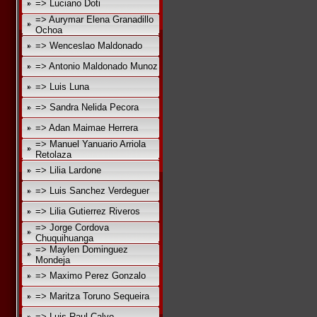
=> Luciano Doti
=> Aurymar Elena Granadillo
Ochoa
=> Wenceslao Maldonado
=> Antonio Maldonado Munoz
=> Luis Luna
=> Sandra Nelida Pecora
=> Adan Maimae Herrera
=> Manuel Yanuario Arriola
Retolaza
=> Lilia Lardone
=> Luis Sanchez Verdeguer
=> Lilia Gutierrez Riveros
=> Jorge Cordova
Chuquihuanga
=> Maylen Dominguez
Mondeja
=> Maximo Perez Gonzalo
=> Maritza Toruno Sequeira
=> Luis Raul Calvo