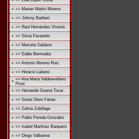
=> Marian Martin Moreno
=> Johnny Barbieri
=> Raul Hernandez Viveros
=> Silvia Favaretto
=> Marcela Saldano
=> Eddie Bermudez
=> Antonio Moreno Ruiz
=> Horacio Laitano
=> Ana Maria Valdeavellano
Pinot
=> Hernando Guerra Tovar
=> Sonia Otero Farias
=> Zulma Zubillaga
=> Pablo Pereda Gonzalez
=> Isabel Martinez Barquero
=> Diego Valbuena