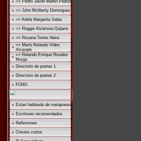
=> Pedro Javier Martin Pedros
=> John Mcliberty Dominguez
=> Adela Margarita Salas
=> Rogger Alzamora Quijano
=> Roxana Torres Neira
=> Mario Rolando Vides
Alvarado
=> Rolando Enrique Rosales
Murga
Directorio de poetas 1
Directorio de poetas 2
FORO
Estan hablando de metapoesia
Escritores recomendados
Reflexiones
Chistes cortos