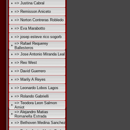
=> Justina Cabral
=> Remisson Aniceto
=> Norton Contreras Robledo
=> Eva Marabotto
=> josep esteve rico sogorb
=> Rafael Requerey
Ballesteros
=> Jose Antonio Miranda Leal
=> Reo West
=> David Guerrero
=> Marily A Reyes
=> Leonardo Lobos Lagos
=> Rolando Gabrielli
=> Teodora Leon Salmon
Amiot
=> Alejandro Matias
Romanella Estrada
=> Bethoven Medina Sanchez