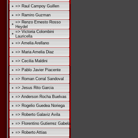
=> Raul Campoy Guillen
=> Ramiro Guzman
=> Renzo Ernesto Rosso
Heydel
=> Victoria Colombini
Lauricella
=> Amelia Arellano
=> Maria Amelia Diaz
=> Cecilia Maldini
=> Pablo Javier Piacente
=> Roman Corral Sandoval
=> Jesus Rito Garcia
=> Anderson Rocha Buelvas
=> Rogelio Guedea Noriega
=> Roberto Galaviz Avila
=> Florentino Gutierrez Gabela
=> Roberto Attias