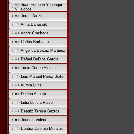
=> Juan Esteban Yupanqui
Villalobos
=> Jorge Zanzio
=> Anna Banasiak
=> Andre Cruchaga
=> Carlos Barbarito
=> Angelica Beatriz Martinez
=> Rafael DeDios Garcia
=> Tania Correa Alegria
=> Luis Manuel Perez Boitel
=> Aurora Luna
=> Delfina Acosta
=> Lidia Leticia Risso
=> Beatriz Teresa Buztos
=> Joaquin Valerio
=> Beatriz Osornio Morales