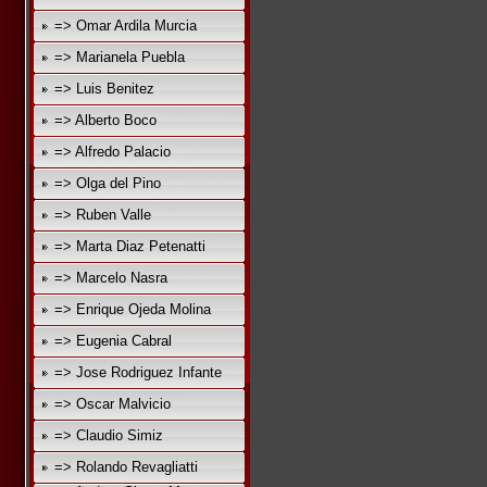
=> Omar Ardila Murcia
=> Marianela Puebla
=> Luis Benitez
=> Alberto Boco
=> Alfredo Palacio
=> Olga del Pino
=> Ruben Valle
=> Marta Diaz Petenatti
=> Marcelo Nasra
=> Enrique Ojeda Molina
=> Eugenia Cabral
=> Jose Rodriguez Infante
=> Oscar Malvicio
=> Claudio Simiz
=> Rolando Revagliatti