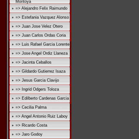
Montoya
=> Alejandro Felix Raimundo
=> Estefania Vazquez Alonso
=> Juan Jose Velez Otero
=> Juan Carlos Ordas Coria
=> Luis Rafael Garcia Lorente
=> Jose Angel Ordiz Llaneza
=> Jacinta Ceballos
=> Gildardo Gutierrez Isaza
=> Jesus Garcia Clavijo
=> Ingrid Odgers Toloza
=> Edilberto Cardenas Garcia
=> Cecilia Palma
=> Angel Antonio Ruiz Laboy
=> Ricardo Costa
=> Jaro Godoy