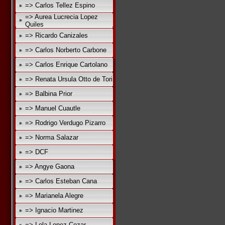
=> Carlos Tellez Espino
=> Aurea Lucrecia Lopez
Quiles
=> Ricardo Canizales
=> Carlos Norberto Carbone
=> Carlos Enrique Cartolano
=> Renata Ursula Otto de Tori
=> Balbina Prior
=> Manuel Cuautle
=> Rodrigo Verdugo Pizarro
=> Norma Salazar
=> DCF
=> Angye Gaona
=> Carlos Esteban Cana
=> Marianela Alegre
=> Ignacio Martinez
=> Lola Lopez Cozar