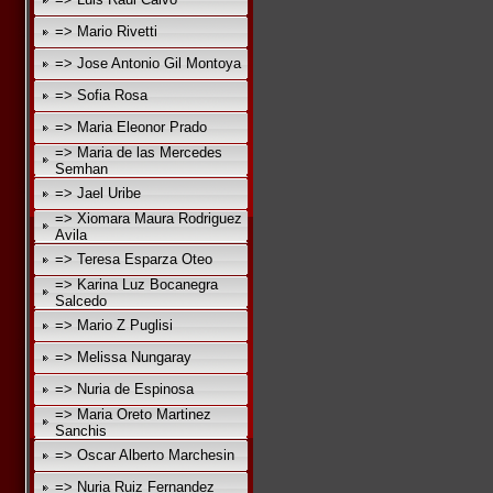
=> Mario Rivetti
=> Jose Antonio Gil Montoya
=> Sofia Rosa
=> Maria Eleonor Prado
=> Maria de las Mercedes
Semhan
=> Jael Uribe
=> Xiomara Maura Rodriguez
Avila
=> Teresa Esparza Oteo
=> Karina Luz Bocanegra
Salcedo
=> Mario Z Puglisi
=> Melissa Nungaray
=> Nuria de Espinosa
=> Maria Oreto Martinez
Sanchis
=> Oscar Alberto Marchesin
=> Nuria Ruiz Fernandez