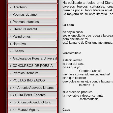
Ha publicado artículos en el Diar
diversos tópicos culturales; org
Directorio
premios por su labor literaria en el
La mayoría de su obra literaria –c
Poemas de amor
Poemas infantiles
La cosa
Literatura infantil
no soy la cosa/
soy el envoltorio que rodea a la cosa
Palindromos
pero encima de mí
está la mano de Dios que me arruga
Narrativa
Ensayo
Verosimilitud
Antología de Poesía Universal
a decir verdad
lo peor del caso
CONCURSOS DE POESIA
no es que yo
Gregorio Samsa
Premios literatura
me haya convertido en cucaracha/
sino que tú lector
POETAS INDIZADOS
que golpeas tus ojos contra la págin
lo creas…/
=> Antonio Acevedo Linares
si lo crees se produce
=> Lita Perez Caceres
la inevitable y desconcertante
metamorfosis
=> Alfonso Aguado Ortuno
=> Manuel Aguirre
Caos