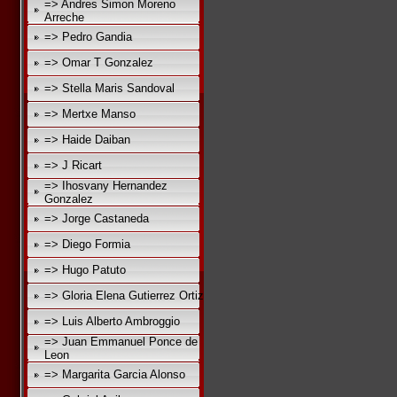
=> Andres Simon Moreno
Arreche
=> Pedro Gandia
=> Omar T Gonzalez
=> Stella Maris Sandoval
=> Mertxe Manso
=> Haide Daiban
=> J Ricart
=> Ihosvany Hernandez
Gonzalez
=> Jorge Castaneda
=> Diego Formia
=> Hugo Patuto
=> Gloria Elena Gutierrez Ortiz
=> Luis Alberto Ambroggio
=> Juan Emmanuel Ponce de
Leon
=> Margarita Garcia Alonso