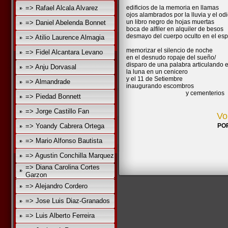
=> Rafael Alcala Alvarez
edificios de la memoria en llamas
ojos alambrados por la lluvia y el od
un libro negro de hojas muertas
=> Daniel Abelenda Bonnet
boca de alfiler en alquiler de besos
desmayo del cuerpo oculto en el es
=> Atilio Laurence Almagia
memorizar el silencio de noche
=> Fidel Alcantara Levano
en el desnudo ropaje del sueño/
disparo de una palabra articulando 
=> Anju Dorvasal
la luna en un cenicero
y el 11 de Setiembre
=> Almandrade
inaugurando escombros
y cementerios
=> Piedad Bonnett
=> Jorge Castillo Fan
Vo
=> Yoandy Cabrera Ortega
PO
=> Mario Alfonso Bautista
=> Agustin Conchilla Marquez
=> Diana Carolina Cortes
Garzon
=> Alejandro Cordero
=> Jose Luis Diaz-Granados
=> Luis Alberto Ferreira