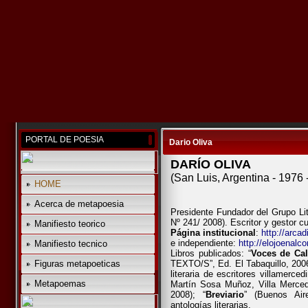
PORTAL DE POESIA
Dario Oliva
DARÍO OLIVA
(San Luis, Argentina - 1976 -
HOME
Acerca de metapoesia
Presidente Fundador del Grupo Lit
Nº 241/ 2008). Escritor y gestor cul
Manifiesto teorico
Página institucional
:
http://arca
e independiente:
http://elojoenalc
Manifiesto tecnico
Libros publicados: “
Voces de Cal
Figuras metapoeticas
TEXTO/S”, Ed. El Tabaquillo, 2006
literaria de escritores villamerce
Metapoemas
Martín Sosa Muñoz, Villa Merced
2008); “
Breviari
o
” (Buenos Air
antologías literarias.