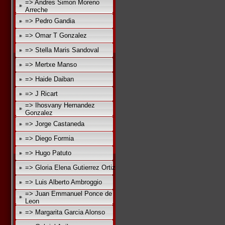
=> Andres Simon Moreno
Arreche
=> Pedro Gandia
=> Omar T Gonzalez
=> Stella Maris Sandoval
=> Mertxe Manso
=> Haide Daiban
=> J Ricart
=> Ihosvany Hernandez
Gonzalez
=> Jorge Castaneda
=> Diego Formia
=> Hugo Patuto
=> Gloria Elena Gutierrez Ortiz
=> Luis Alberto Ambroggio
=> Juan Emmanuel Ponce de
Leon
=> Margarita Garcia Alonso