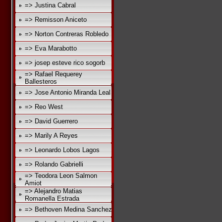
=> Justina Cabral
=> Remisson Aniceto
=> Norton Contreras Robledo
=> Eva Marabotto
=> josep esteve rico sogorb
=> Rafael Requerey
Ballesteros
=> Jose Antonio Miranda Leal
=> Reo West
=> David Guerrero
=> Marily A Reyes
=> Leonardo Lobos Lagos
=> Rolando Gabrielli
=> Teodora Leon Salmon
Amiot
=> Alejandro Matias
Romanella Estrada
=> Bethoven Medina Sanchez