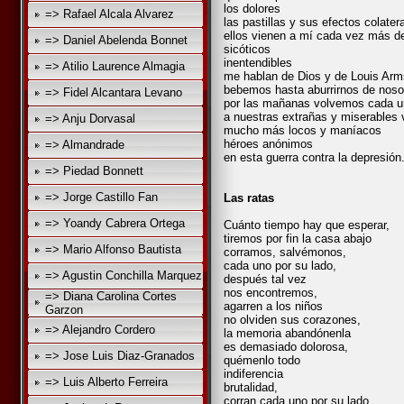
los dolores
=> Rafael Alcala Alvarez
las pastillas y sus efectos colater
ellos vienen a mí cada vez más de
=> Daniel Abelenda Bonnet
sicóticos
inentendibles
=> Atilio Laurence Almagia
me hablan de Dios y de Louis Arm
bebemos hasta aburrirnos de nos
=> Fidel Alcantara Levano
por las mañanas volvemos cada 
a nuestras extrañas y miserables 
=> Anju Dorvasal
mucho más locos y maníacos
héroes anónimos
=> Almandrade
en esta guerra contra la depresión
=> Piedad Bonnett
=> Jorge Castillo Fan
Las ratas
=> Yoandy Cabrera Ortega
Cuánto tiempo hay que esperar,
tiremos por fin la casa abajo
=> Mario Alfonso Bautista
corramos, salvémonos,
cada uno por su lado,
=> Agustin Conchilla Marquez
después tal vez
nos encontremos,
=> Diana Carolina Cortes
agarren a los niños
Garzon
no olviden sus corazones,
=> Alejandro Cordero
la memoria abandónenla
es demasiado dolorosa,
=> Jose Luis Diaz-Granados
quémenlo todo
indiferencia
=> Luis Alberto Ferreira
brutalidad,
corran cada uno por su lado