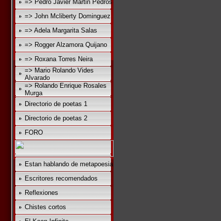
=> Pedro Javier Martin Pedros
=> John Mcliberty Dominguez
=> Adela Margarita Salas
=> Rogger Alzamora Quijano
=> Roxana Torres Neira
=> Mario Rolando Vides
Alvarado
=> Rolando Enrique Rosales
Murga
Directorio de poetas 1
Directorio de poetas 2
FORO
Estan hablando de metapoesia
Escritores recomendados
Reflexiones
Chistes cortos