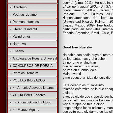
poema” (Lima, 2011). Ha sido inc
El ojo de la aguja” 2003,
(U.I.G.V
Directorio
poeta peruano 2005
)
,
Cuentos 
Peruana
(Afa Editores 2008
Poemas de amor
Hispanoamericana de Literatu
(Universidad Ricardo Palma – 20
Poemas infantiles
Jaguar, México 2009). Fue traduci
Literatura infantil
participado en festivales inte
España, Argentina, Brasil, Chile,
Palindromos
Narrativa
Good bye blue sky
Ensayo
No hablo con nadie huyo el resto d
Antología de Poesía Universal
de los fantasmas y el alcohol,
ya no fumo el alquitrán
CONCURSOS DE POESIA
que retuerce mis sueños,
de vez en cuando leo a
Premios literatura
Maiacovscki
y me seduce la idea del suicidio.
POETAS INDIZADOS
Este cerebro es mi laberinto
=> Antonio Acevedo Linares
telaraña enfermiza de la que esca
a diario
=> Lita Perez Caceres
a veces olvido que clase de ser 
vivo en el manicomio de los cuerd
=> Alfonso Aguado Ortuno
voy a terapia de tres a cinco
tengo amigos locos adictos y man
=> Manuel Aguirre
que evito para olvidarme de las clí