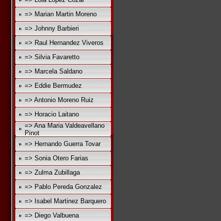
=> Marian Martin Moreno
=> Johnny Barbieri
=> Raul Hernandez Viveros
=> Silvia Favaretto
=> Marcela Saldano
=> Eddie Bermudez
=> Antonio Moreno Ruiz
=> Horacio Laitano
=> Ana Maria Valdeavellano
Pinot
=> Hernando Guerra Tovar
=> Sonia Otero Farias
=> Zulma Zubillaga
=> Pablo Pereda Gonzalez
=> Isabel Martinez Barquero
=> Diego Valbuena