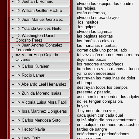
=> Joehan L Romero
olviden los espejos, los cuadros
los relojes,
=> William Guillen Padilla
están enfermos,
olviden la mesa de ayer
=> Juan Manuel Gonzalez
los insultos
los golpes
=> Yolanda Gelices Nieto
olviden las lágrimas
=> Washington Daniel
las páginas escritas
Gorosito Perez
los famélicos clavos
=> Juan Andres Gonzalez
las mañanas muertas,
Fernandez
corran cada uno por su lado
=> Victor Hugo Gajardo
tal vez algún día nos encontremos
Olivares
dejen sus bocas
los rencores antropófagos
=> Carlos Kuraiem
tiren los ojos y las manos al fuego
ya no son necesarias,
=> Rocio Lamar
destruyan las máquinas de dolor
el tiempo
=> Abelardo Leal Hernandez
destruyan todos los tiempos
presente y pasado,
=> Zunilda Moreno Isaias
asesinen los recuerdos, los adjeti
no les tengan compasión,
=> Victoria Luisa Mora Paoli
huyan
huyamos de una vez,
=> Issa Martinez Llongueras
cada quien con cada cual
quizá algún día nos encontremos
=> Carlos Mendoza Soto
en cualquiera de nuestras acostu
=> Hector Navia
tardes de sangre
odiándonos y perdonándonos
=> Lucy Ortiz
como siempre,