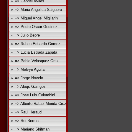
=> Gabriel Aviles
=> Maria Angelica Salguero
=> Miguel Angel Migliarini
=> Pedro Oscar Godinez
=> Julio Bepre
=> Ruben Eduardo Gomez
=> Lucia Estrada Zapata
=> Pablo Velasquez Ortiz
=> Melvyn Aguilar
=> Jorge Novelo
=> Aleqs Garrigoz
=> Jose Luis Colombini
=> Alberto Rafael Merida Cruz
=> Raul Heraud
=> Rei Berroa
=> Mariano Shifman