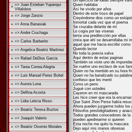
Un ejercicio de ideas siempre van
=> Juan Esteban Yupanqui
Quien hablaba
Villalobos
Así he vivido por años
Dentro de este trozo de papel
=> Jorge Zanzio
Creyéndome dios como un estúpi
Inmortal cada vez que el poema
=> Anna Banasiak
Se cruzaba delante de mí
Lo cogía por las viseras
=> Andre Cruchaga
tenía una predilección por ellas
creía que ahí se desarrollaba mi in
=> Carlos Barbarito
aquel que me hacia escribir como
Querido lector
=> Angelica Beatriz Martinez
No toda la poesía salva
Aquí dentro de estas paginas
=> Rafael DeDios Garcia
También se viste uno de impunida
Se vuelve uno esclavo de sus far
=> Tania Correa Alegria
Quien no ha mentido en su hora fi
=> Luis Manuel Perez Boitel
Quien no ha banalizado su palabra
confieso que les mentí
=> Aurora Luna
Como un perro
Jugué con ustedes
=> Delfina Acosta
Cayeron en mi mascarada
Les hice creer que era la encarna
=> Lidia Leticia Risso
Que Saint Jhon Perse había resuc
Ahora pueden juzgarme todos los 
=> Beatriz Teresa Buztos
Filósofos prestidigitadores y anac
Todos grandes conocedores de la 
=> Joaquin Valerio
pueden apedrearme si quieren
Esta noche me quito la mascara
=> Beatriz Osornio Morales
Dejo aquí mis manos obsesas