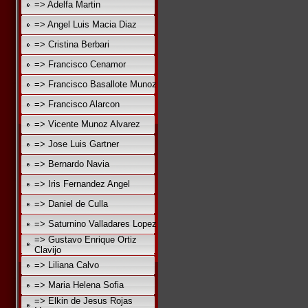
=> Adelfa Martin
=> Angel Luis Macia Diaz
=> Cristina Berbari
=> Francisco Cenamor
=> Francisco Basallote Munoz
=> Francisco Alarcon
=> Vicente Munoz Alvarez
=> Jose Luis Gartner
=> Bernardo Navia
=> Iris Fernandez Angel
=> Daniel de Culla
=> Saturnino Valladares Lopez
=> Gustavo Enrique Ortiz
Clavijo
=> Liliana Calvo
=> Maria Helena Sofia
=> Elkin de Jesus Rojas