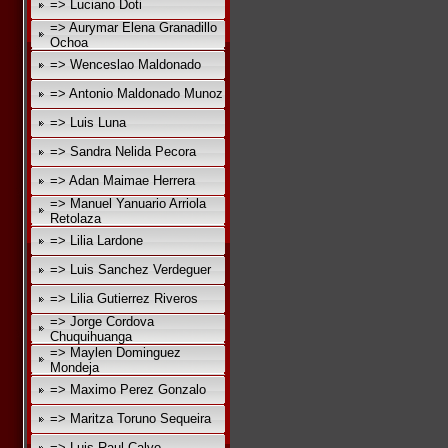
=> Luciano Doti
=> Aurymar Elena Granadillo
Ochoa
=> Wenceslao Maldonado
=> Antonio Maldonado Munoz
=> Luis Luna
=> Sandra Nelida Pecora
=> Adan Maimae Herrera
=> Manuel Yanuario Arriola
Retolaza
=> Lilia Lardone
=> Luis Sanchez Verdeguer
=> Lilia Gutierrez Riveros
=> Jorge Cordova
Chuquihuanga
=> Maylen Dominguez
Mondeja
=> Maximo Perez Gonzalo
=> Maritza Toruno Sequeira
=> Luis Raul Calvo