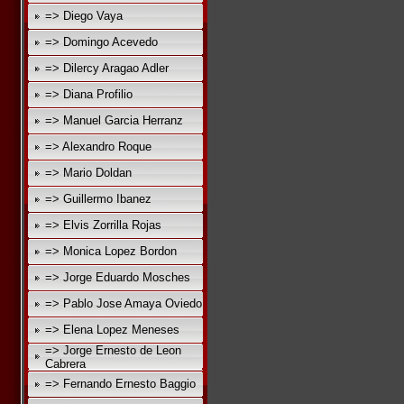
=> Diego Vaya
=> Domingo Acevedo
=> Dilercy Aragao Adler
=> Diana Profilio
=> Manuel Garcia Herranz
=> Alexandro Roque
=> Mario Doldan
=> Guillermo Ibanez
=> Elvis Zorrilla Rojas
=> Monica Lopez Bordon
=> Jorge Eduardo Mosches
=> Pablo Jose Amaya Oviedo
=> Elena Lopez Meneses
=> Jorge Ernesto de Leon
Cabrera
=> Fernando Ernesto Baggio