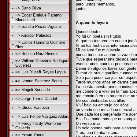
pero juntos hermanos,
=> Dario Oliva
juntos.
=> Edgar Enrique Paramo
Blanquicett
A quien lo leyere
=> Sandra Pinzon Aguirre
Querido lector
=> Amador Palacios
Yo fui un poeta sin títulos
Al que no tomaron en cuenta jamás
=> Carlos Humerto Quintero
Ni en los festivales internacionale
Rios
Mi palabra fue minúscula
=> Rebeca Ruiz Riveroll
nunca fui ni por asomo la voz de 
Tuve que esperar una década para
=> William Geovany Rodriguez
escribir unos cuantos poemas que
Gutierrez
Beber en algunos bares con gente
=> Luis Yuseff Reyes Leyva
Fumar de sus cigarrillos cuando en
Solo para poder canjear su respet
=> Ivonne Sanchez Barea
Tardé muchos años en darme cue
La poesía apesta miente indiscr
=> Magali Sauceda
me condenó a vivir en la más abso
me convirtió en un muerto que no 
=> Jorge Torres Daudet
De sus afiebradas cuartillas
Viví bajo su embrujo por años
=> Ulises Varsovia
creyendo que mi vida comenzaba y
Que cada idea pergeñada me acerc
=> Luis Felipe Vasquez Aldana
Ella Fue nada más que un vampir
=> Fredy Hardy Wompner
Un verso más
Gallardo
Un solo poema más para alcanzar 
Y era una tumba oscura
=> Edwin Yanes