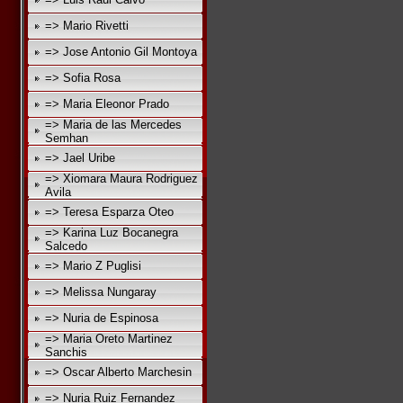
=> Mario Rivetti
=> Jose Antonio Gil Montoya
=> Sofia Rosa
=> Maria Eleonor Prado
=> Maria de las Mercedes
Semhan
=> Jael Uribe
=> Xiomara Maura Rodriguez
Avila
=> Teresa Esparza Oteo
=> Karina Luz Bocanegra
Salcedo
=> Mario Z Puglisi
=> Melissa Nungaray
=> Nuria de Espinosa
=> Maria Oreto Martinez
Sanchis
=> Oscar Alberto Marchesin
=> Nuria Ruiz Fernandez