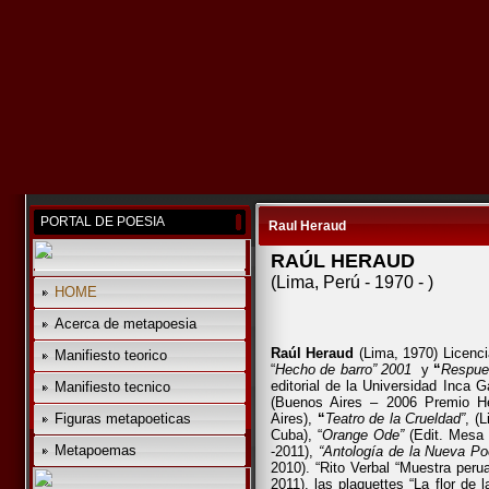
PORTAL DE POESIA
Raul Heraud
RAÚL HERAUD
(Lima, Perú - 1970 - )
HOME
Acerca de metapoesia
Raúl Heraud
(Lima, 1970) Licenc
Manifiesto teorico
“
Hecho de barro” 2001
y
“
Respues
editorial de la Universidad Inca G
Manifiesto tecnico
(Buenos Aires – 2006 Premio He
Figuras metapoeticas
Aires),
“
Teatro de la Crueldad”
, (
Cuba), “
Orange Ode”
(Edit. Mesa 
Metapoemas
-2011),
“Antología de la Nueva Po
2010). “Rito Verbal “Muestra peru
2011), las plaquettes “La flor de l