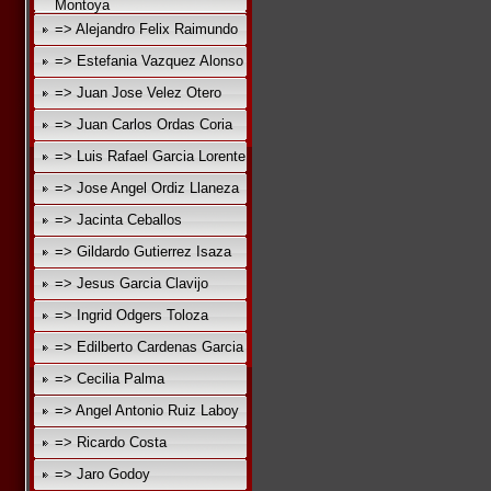
Montoya
=> Alejandro Felix Raimundo
=> Estefania Vazquez Alonso
=> Juan Jose Velez Otero
=> Juan Carlos Ordas Coria
=> Luis Rafael Garcia Lorente
=> Jose Angel Ordiz Llaneza
=> Jacinta Ceballos
=> Gildardo Gutierrez Isaza
=> Jesus Garcia Clavijo
=> Ingrid Odgers Toloza
=> Edilberto Cardenas Garcia
=> Cecilia Palma
=> Angel Antonio Ruiz Laboy
=> Ricardo Costa
=> Jaro Godoy