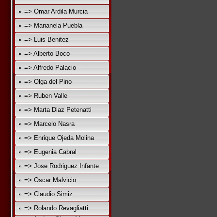
=> Omar Ardila Murcia
=> Marianela Puebla
=> Luis Benitez
=> Alberto Boco
=> Alfredo Palacio
=> Olga del Pino
=> Ruben Valle
=> Marta Diaz Petenatti
=> Marcelo Nasra
=> Enrique Ojeda Molina
=> Eugenia Cabral
=> Jose Rodriguez Infante
=> Oscar Malvicio
=> Claudio Simiz
=> Rolando Revagliatti