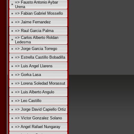
=> Fausto Antonio Aybar
Urena
=> Fabian Gabriel Mossello
=> Jaime Fernandez
=> Raul Garcia Palma
=> Carlos Alberto Roldan
Ledesma
=> Jorge Garcia Torrego
=> Estrella Castillo Bobadilla
=> Luis Angel Llarens
=> Gorka Lasa
=> Lorena Soledad Morassut
=> Luis Alberto Angulo
=> Leo Castillo
=> Jorge David Capiello Ortiz
=> Victor Gonzalez Solano
=> Angel Rafael Nungaray