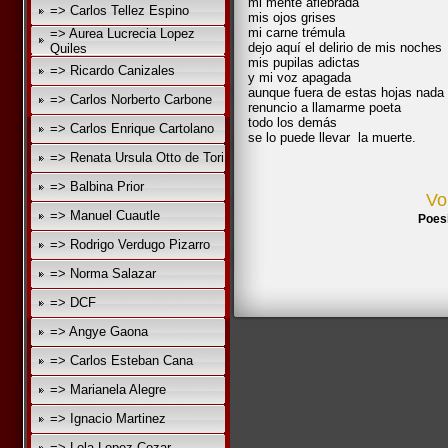
mi mente afiebrada
=> Carlos Tellez Espino
mis ojos grises
mi carne trémula
=> Aurea Lucrecia Lopez
dejo aquí el delirio de mis noches
Quiles
mis pupilas adictas
=> Ricardo Canizales
y mi voz apagada
aunque fuera de estas hojas nada 
=> Carlos Norberto Carbone
renuncio a llamarme poeta
todo los demás
=> Carlos Enrique Cartolano
se lo puede llevar la muerte.
=> Renata Ursula Otto de Tori
=> Balbina Prior
Vo
=> Manuel Cuautle
Poes
=> Rodrigo Verdugo Pizarro
=> Norma Salazar
=> DCF
=> Angye Gaona
=> Carlos Esteban Cana
=> Marianela Alegre
=> Ignacio Martinez
=> Lola Lopez Cozar