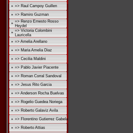
=> Raul Campoy Guillen
=> Ramiro Guzman
=> Renzo Ernesto Rosso
Heydel
=> Victoria Colombini
Lauricella
=> Amelia Arellano
=> Maria Amelia Diaz
=> Cecilia Maldini
=> Pablo Javier Piacente
=> Roman Corral Sandoval
=> Jesus Rito Garcia
=> Anderson Rocha Buelvas
=> Rogelio Guedea Noriega
=> Roberto Galaviz Avila
=> Florentino Gutierrez Gabela
=> Roberto Attias