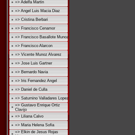
=> Adelfa Martin
=> Angel Luis Macia Diaz
=> Cristina Berbari
=> Francisco Cenamor
=> Francisco Basallote Munoz
=> Francisco Alarcon
=> Vicente Munoz Alvarez
=> Jose Luis Gartner
=> Bernardo Navia
=> Iris Fernandez Angel
=> Daniel de Culla
=> Saturnino Valladares Lopez
=> Gustavo Enrique Ortiz
Clavijo
=> Liliana Calvo
=> Maria Helena Sofia
=> Elkin de Jesus Rojas