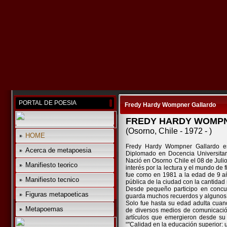
PORTAL DE POESIA
Fredy Hardy Wompner Gallardo
FREDY HARDY WOMP
(Osorno, Chile - 1972 - )
HOME
Fredy Hardy Wompner Gallardo es
Acerca de metapoesia
Diplomado en Docencia Universita
Nació en Osorno Chile el 08 de Jul
Manifiesto teorico
interés por la lectura y el mundo de 
fue como en 1981 a la edad de 9 año
Manifiesto tecnico
pública de la ciudad con la cantidad 
Desde pequeño participo en concurs
Figuras metapoeticas
guarda muchos recuerdos y algunos
Solo fue hasta su edad adulta cuand
Metapoemas
de diversos medios de comunicació
artículos que emergieron desde su
“"Calidad en la educación superior: