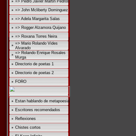
=> Pedro Javier Martin Pedros
=> John Mcliberty Dominguez
=> Adela Margarita Salas
=> Rogger Alzamora Quijano
=> Roxana Torres Neira
=> Mario Rolando Vides
Alvarado
=> Rolando Enrique Rosales
Murga
Directorio de poetas 1
Directorio de poetas 2
FORO
Estan hablando de metapoesia
Escritores recomendados
Reflexiones
Chistes cortos