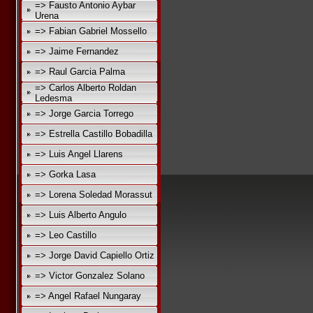
=> Fausto Antonio Aybar
Urena
=> Fabian Gabriel Mossello
=> Jaime Fernandez
=> Raul Garcia Palma
=> Carlos Alberto Roldan
Ledesma
=> Jorge Garcia Torrego
=> Estrella Castillo Bobadilla
=> Luis Angel Llarens
=> Gorka Lasa
=> Lorena Soledad Morassut
=> Luis Alberto Angulo
=> Leo Castillo
=> Jorge David Capiello Ortiz
=> Victor Gonzalez Solano
=> Angel Rafael Nungaray