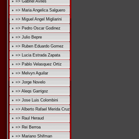
=> Gabriel Aviles
=> Maria Angelica Salguero
=> Miguel Angel Migliarini
=> Pedro Oscar Godinez
=> Julio Bepre
=> Ruben Eduardo Gomez
=> Lucia Estrada Zapata
=> Pablo Velasquez Ortiz
=> Melvyn Aguilar
=> Jorge Novelo
=> Aleqs Garrigoz
=> Jose Luis Colombini
=> Alberto Rafael Merida Cruz
=> Raul Heraud
=> Rei Berroa
=> Mariano Shifman