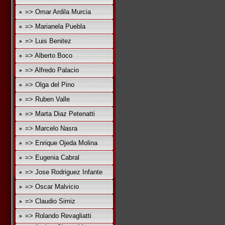
=> Omar Ardila Murcia
=> Marianela Puebla
=> Luis Benitez
=> Alberto Boco
=> Alfredo Palacio
=> Olga del Pino
=> Ruben Valle
=> Marta Diaz Petenatti
=> Marcelo Nasra
=> Enrique Ojeda Molina
=> Eugenia Cabral
=> Jose Rodriguez Infante
=> Oscar Malvicio
=> Claudio Simiz
=> Rolando Revagliatti