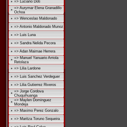
=> Luciano Doti
=> Aurymar Elena Granadillo
Ochoa
=> Wenceslao Maldonado
=> Antonio Maldonado Munoz
=> Luis Luna
=> Sandra Nelida Pecora
=> Adan Maimae Herrera
=> Manuel Yanuario Arriola
Retolaza
=> Lilia Lardone
=> Luis Sanchez Verdeguer
=> Lilia Gutierrez Riveros
=> Jorge Cordova
Chuquihuanga
=> Maylen Dominguez
Mondeja
=> Maximo Perez Gonzalo
=> Maritza Toruno Sequeira
=> Luis Raul Calvo