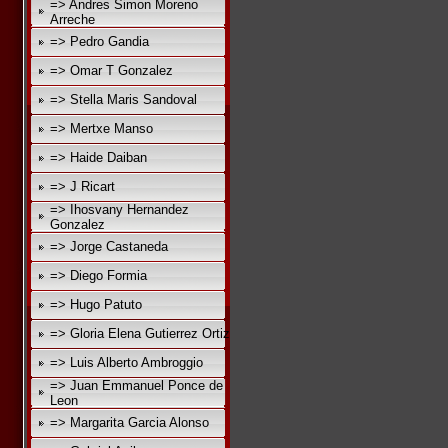
=> Andres Simon Moreno
Arreche
=> Pedro Gandia
=> Omar T Gonzalez
=> Stella Maris Sandoval
=> Mertxe Manso
=> Haide Daiban
=> J Ricart
=> Ihosvany Hernandez
Gonzalez
=> Jorge Castaneda
=> Diego Formia
=> Hugo Patuto
=> Gloria Elena Gutierrez Ortiz
=> Luis Alberto Ambroggio
=> Juan Emmanuel Ponce de
Leon
=> Margarita Garcia Alonso