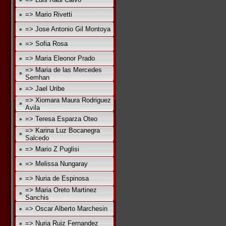
=> Mario Rivetti
=> Jose Antonio Gil Montoya
=> Sofia Rosa
=> Maria Eleonor Prado
=> Maria de las Mercedes
Semhan
=> Jael Uribe
=> Xiomara Maura Rodriguez
Avila
=> Teresa Esparza Oteo
=> Karina Luz Bocanegra
Salcedo
=> Mario Z Puglisi
=> Melissa Nungaray
=> Nuria de Espinosa
=> Maria Oreto Martinez
Sanchis
=> Oscar Alberto Marchesin
=> Nuria Ruiz Fernandez