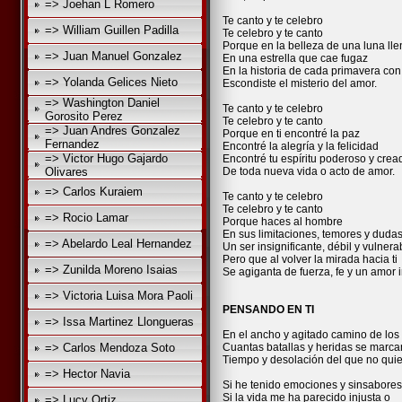
=> Joehan L Romero
Te canto y te celebro
=> William Guillen Padilla
Te celebro y te canto
Porque en la belleza de una luna lle
=> Juan Manuel Gonzalez
En una estrella que cae fugaz
En la historia de cada primavera con 
=> Yolanda Gelices Nieto
Escondiste el misterio del amor.
=> Washington Daniel
Te canto y te celebro
Gorosito Perez
Te celebro y te canto
=> Juan Andres Gonzalez
Porque en ti encontré la paz
Fernandez
Encontré la alegría y la felicidad
=> Victor Hugo Gajardo
Encontré tu espíritu poderoso y crea
Olivares
De toda nueva vida o acto de amor.
=> Carlos Kuraiem
Te canto y te celebro
Te celebro y te canto
=> Rocio Lamar
Porque haces al hombre
En sus limitaciones, temores y duda
=> Abelardo Leal Hernandez
Un ser insignificante, débil y vulnera
Pero que al volver la mirada hacia ti
=> Zunilda Moreno Isaias
Se agiganta de fuerza, fe y un amor
=> Victoria Luisa Mora Paoli
PENSANDO EN TI
=> Issa Martinez Llongueras
En el ancho y agitado camino de los
=> Carlos Mendoza Soto
Cuantas batallas y heridas se marca
Tiempo y desolación del que no quie
=> Hector Navia
Si he tenido emociones y sinsabores
Si la vida me ha parecido injusta o
=> Lucy Ortiz