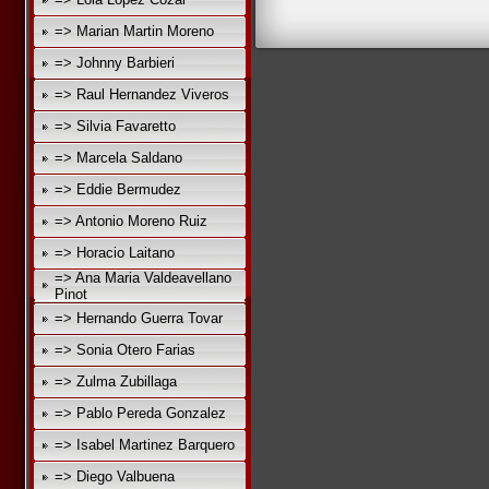
=> Marian Martin Moreno
=> Johnny Barbieri
=> Raul Hernandez Viveros
=> Silvia Favaretto
=> Marcela Saldano
=> Eddie Bermudez
=> Antonio Moreno Ruiz
=> Horacio Laitano
=> Ana Maria Valdeavellano
Pinot
=> Hernando Guerra Tovar
=> Sonia Otero Farias
=> Zulma Zubillaga
=> Pablo Pereda Gonzalez
=> Isabel Martinez Barquero
=> Diego Valbuena