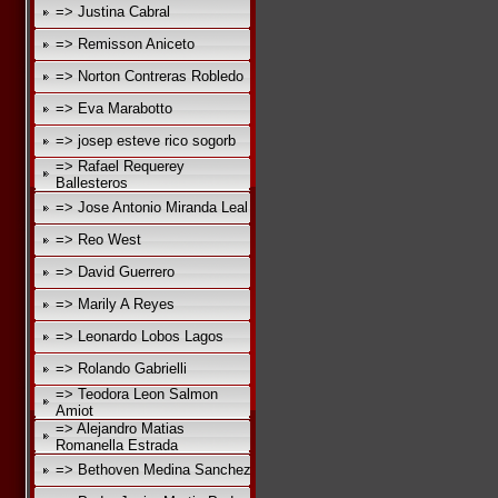
=> Justina Cabral
=> Remisson Aniceto
=> Norton Contreras Robledo
=> Eva Marabotto
=> josep esteve rico sogorb
=> Rafael Requerey
Ballesteros
=> Jose Antonio Miranda Leal
=> Reo West
=> David Guerrero
=> Marily A Reyes
=> Leonardo Lobos Lagos
=> Rolando Gabrielli
=> Teodora Leon Salmon
Amiot
=> Alejandro Matias
Romanella Estrada
=> Bethoven Medina Sanchez