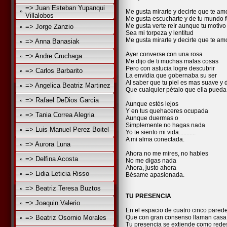
=> Juan Esteban Yupanqui
Me gusta mirarte y decirte que te am
Villalobos
Me gusta escucharte y de tu mundo f
Me gusta verte reír aunque tu motivo
=> Jorge Zanzio
Sea mi torpeza y lentitud
Me gusta mirarte y decirte que te am
=> Anna Banasiak
Ayer converse con una rosa
=> Andre Cruchaga
Me dijo de ti muchas malas cosas
Pero con astucia logre descubrir
=> Carlos Barbarito
La envidia que gobernaba su ser
Al saber que tu piel es mas suave y 
=> Angelica Beatriz Martinez
Que cualquier pétalo que ella pueda 
=> Rafael DeDios Garcia
Aunque estés lejos
Y en tus quehaceres ocupada
=> Tania Correa Alegria
Aunque duermas o
Simplemente no hagas nada
=> Luis Manuel Perez Boitel
Yo te siento mi vida...........
A mi alma conectada.
=> Aurora Luna
Ahora no me mires, no hables
=> Delfina Acosta
No me digas nada
Ahora, justo ahora
=> Lidia Leticia Risso
Bésame apasionada.
=> Beatriz Teresa Buztos
TU PRESENCIA
=> Joaquin Valerio
En el espacio de cuatro cinco pared
=> Beatriz Osornio Morales
Que con gran consenso llaman casa
Tu presencia se extiende como rede