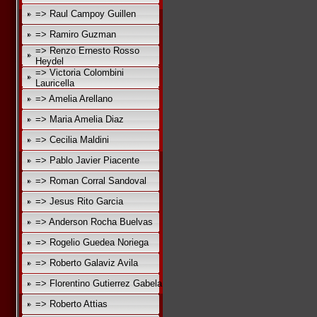
=> Raul Campoy Guillen
=> Ramiro Guzman
=> Renzo Ernesto Rosso
Heydel
=> Victoria Colombini
Lauricella
=> Amelia Arellano
=> Maria Amelia Diaz
=> Cecilia Maldini
=> Pablo Javier Piacente
=> Roman Corral Sandoval
=> Jesus Rito Garcia
=> Anderson Rocha Buelvas
=> Rogelio Guedea Noriega
=> Roberto Galaviz Avila
=> Florentino Gutierrez Gabela
=> Roberto Attias