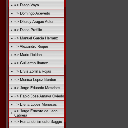
=> Diego Vaya
=> Domingo Acevedo
=> Dilercy Aragao Adler
=> Diana Profilio
=> Manuel Garcia Herranz
=> Alexandro Roque
=> Mario Doldan
=> Guillermo Ibanez
=> Elvis Zorrilla Rojas
=> Monica Lopez Bordon
=> Jorge Eduardo Mosches
=> Pablo Jose Amaya Oviedo
=> Elena Lopez Meneses
=> Jorge Ernesto de Leon
Cabrera
=> Fernando Ernesto Baggio