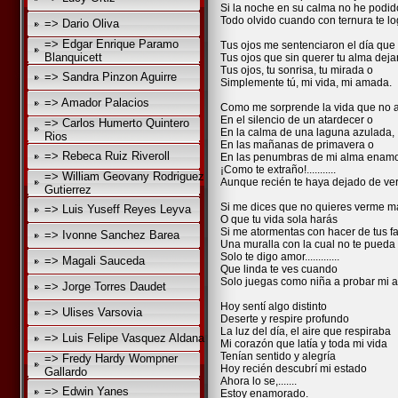
Si la noche en su calma no he podid
Todo olvido cuando con ternura te lo
=> Dario Oliva
=> Edgar Enrique Paramo
Tus ojos me sentenciaron el día que 
Blanquicett
Tus ojos que sin querer tu alma deja
Tus ojos, tu sonrisa, tu mirada o
=> Sandra Pinzon Aguirre
Simplemente tú, mi vida, mi amada.
=> Amador Palacios
Como me sorprende la vida que no 
En el silencio de un atardecer o
=> Carlos Humerto Quintero
En la calma de una laguna azulada,
Rios
En las mañanas de primavera o
=> Rebeca Ruiz Riveroll
En las penumbras de mi alma enam
¡Como te extraño!...........
=> William Geovany Rodriguez
Aunque recién te haya dejado de ver
Gutierrez
Si me dices que no quieres verme m
=> Luis Yuseff Reyes Leyva
O que tu vida sola harás
Si me atormentas con hacer de tus 
=> Ivonne Sanchez Barea
Una muralla con la cual no te pueda
Solo te digo amor.............
=> Magali Sauceda
Que linda te ves cuando
Solo juegas como niña a probar mi 
=> Jorge Torres Daudet
Hoy sentí algo distinto
=> Ulises Varsovia
Deserte y respire profundo
La luz del día, el aire que respiraba
=> Luis Felipe Vasquez Aldana
Mi corazón que latía y toda mi vida
Tenían sentido y alegría
=> Fredy Hardy Wompner
Hoy recién descubrí mi estado
Gallardo
Ahora lo se,.......
=> Edwin Yanes
Estoy enamorado.