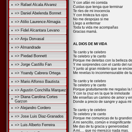
Y con afán mi comida
=> Rafael Alcala Alvarez
Cuidas que tenga que terminar
Te ríes de mi inocencia
=> Daniel Abelenda Bonnet
Y con tristeza tus ojos
No me despojas si me
=> Atilio Laurence Almagia
Llego a enfermar
Toda tu vida me acompañas
=> Fidel Alcantara Levano
Gracias mamá.
=> Anju Dorvasal
AL DIOS DE MI VIDA
=> Almandrade
Te canto y te celebro
=> Piedad Bonnett
Te celebro y te canto
Porque me deleitas con la belleza de
=> Jorge Castillo Fan
Y me sorprendes con el canto del ru
Y junto al gran misterio que se encie
=> Yoandy Cabrera Ortega
Me revelas lo inconmensurable de tu
Te canto y te celebro
=> Mario Alfonso Bautista
Te celebro y te canto
Porque gratuitamente me regalas la 
=> Agustin Conchilla Marquez
Y con la cruz en la que te inmolaste
=> Diana Carolina Cortes
Me enseñas un camino de amor y en
Garzon
Donde a precio de sangre y agua mi 
=> Alejandro Cordero
Te canto y te celebro
Te celebro y te canto
=> Jose Luis Diaz-Granados
Porque me comunicas de tu grandios
A mi sencillo, común e insignificante
=> Luis Alberto Ferreira
Me das de tu gracia y generosidad
A mí,.... que no merezco nada mas.