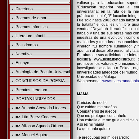
valioso para la educación superi
“Educación superior para el em
Directorio
universitaria; en la ruta de la in
práctica docente”, "Educación integra
Poemas de amor
Fue solo hasta 2003 cunado lanza 
la batalla” el cual es un libro guí
Poemas infantiles
vendría “Deyabuh literario” una c
trabajo y una de sus obras más cono
Literatura infantil
muestras de una evolución como e
realidades y mundos desconocidos
Palindromos
vinieron "El hombre iluminado" y 
apuntan al desarrollo personal y la a
Narrativa
En otras de sus actividades e intere
holística www.institutoholistico.c
Ensayo
promover los valores y principios 
investigador asociado a Pekea, or
Antología de Poesía Universal
universidades alrededor del mundo 
Universidad de Málaga.
CONCURSOS DE POESIA
Web personal:
www.maestronadanta
Premios literatura
MAMA
POETAS INDIZADOS
Caricias de noche
Que cuidan mis sueños
=> Antonio Acevedo Linares
Compañeros de juegos
Que me protegen con anhelo
=> Lita Perez Caceres
Una estrella que me guía en el cielo.
A si es mi mamá
=> Alfonso Aguado Ortuno
La que tanto quiero.
=> Manuel Aguirre
Te preocupas por mí desarrollo