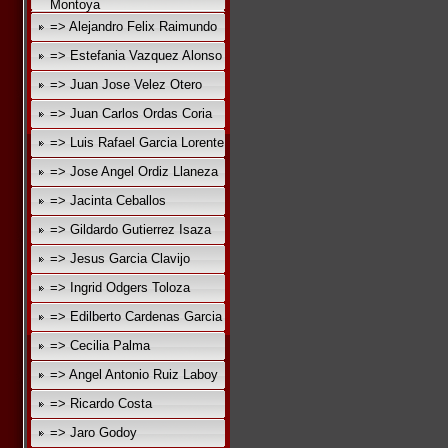
Montoya
=> Alejandro Felix Raimundo
=> Estefania Vazquez Alonso
=> Juan Jose Velez Otero
=> Juan Carlos Ordas Coria
=> Luis Rafael Garcia Lorente
=> Jose Angel Ordiz Llaneza
=> Jacinta Ceballos
=> Gildardo Gutierrez Isaza
=> Jesus Garcia Clavijo
=> Ingrid Odgers Toloza
=> Edilberto Cardenas Garcia
=> Cecilia Palma
=> Angel Antonio Ruiz Laboy
=> Ricardo Costa
=> Jaro Godoy