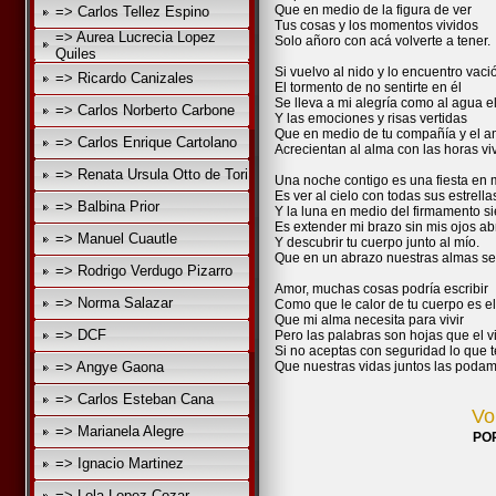
Que en medio de la figura de ver
=> Carlos Tellez Espino
Tus cosas y los momentos vividos
=> Aurea Lucrecia Lopez
Solo añoro con acá volverte a tener.
Quiles
Si vuelvo al nido y lo encuentro vaci
=> Ricardo Canizales
El tormento de no sentirte en él
Se lleva a mi alegría como al agua el
=> Carlos Norberto Carbone
Y las emociones y risas vertidas
Que en medio de tu compañía y el a
=> Carlos Enrique Cartolano
Acrecientan al alma con las horas vi
=> Renata Ursula Otto de Tori
Una noche contigo es una fiesta en 
Es ver al cielo con todas sus estrella
=> Balbina Prior
Y la luna en medio del firmamento s
Es extender mi brazo sin mis ojos abr
=> Manuel Cuautle
Y descubrir tu cuerpo junto al mío.
Que en un abrazo nuestras almas se 
=> Rodrigo Verdugo Pizarro
Amor, muchas cosas podría escribir
=> Norma Salazar
Como que le calor de tu cuerpo es el
Que mi alma necesita para vivir
=> DCF
Pero las palabras son hojas que el 
Si no aceptas con seguridad lo que t
=> Angye Gaona
Que nuestras vidas juntos las podam
=> Carlos Esteban Cana
Vo
=> Marianela Alegre
PO
=> Ignacio Martinez
=> Lola Lopez Cozar