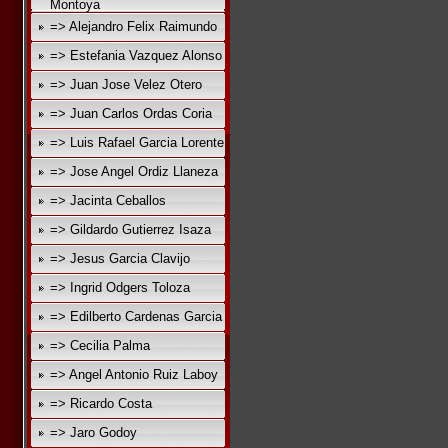
Montoya
=> Alejandro Felix Raimundo
=> Estefania Vazquez Alonso
=> Juan Jose Velez Otero
=> Juan Carlos Ordas Coria
=> Luis Rafael Garcia Lorente
=> Jose Angel Ordiz Llaneza
=> Jacinta Ceballos
=> Gildardo Gutierrez Isaza
=> Jesus Garcia Clavijo
=> Ingrid Odgers Toloza
=> Edilberto Cardenas Garcia
=> Cecilia Palma
=> Angel Antonio Ruiz Laboy
=> Ricardo Costa
=> Jaro Godoy