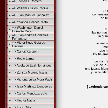
=> Joehan L Romero
y e
=> William Guillen Padilla
en 
comenzarán
=> Juan Manuel Gonzalez
de re
pr
=> Yolanda Gelices Nieto
tel
=> Washington Daniel
o 
Gorosito Perez
las normas
=> Juan Andres Gonzalez
la guí
Fernandez
=> Victor Hugo Gajardo
el manu
Olivares
men
que h
=> Carlos Kuraiem
Hoy ha ama
=> Rocio Lamar
con la ma
y el de la
=> Abelardo Leal Hernandez
una iguana blan
y un tetrabr
=> Zunilda Moreno Isaias
=> Victoria Luisa Mora Paoli
=> Issa Martinez Llongueras
[ ¿Adónde van
=> Carlos Mendoza Soto
ca
=> Hector Navia
(J.R.
=> Lucy Ortiz