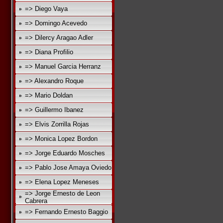
=> Diego Vaya
=> Domingo Acevedo
=> Dilercy Aragao Adler
=> Diana Profilio
=> Manuel Garcia Herranz
=> Alexandro Roque
=> Mario Doldan
=> Guillermo Ibanez
=> Elvis Zorrilla Rojas
=> Monica Lopez Bordon
=> Jorge Eduardo Mosches
=> Pablo Jose Amaya Oviedo
=> Elena Lopez Meneses
=> Jorge Ernesto de Leon
Cabrera
=> Fernando Ernesto Baggio