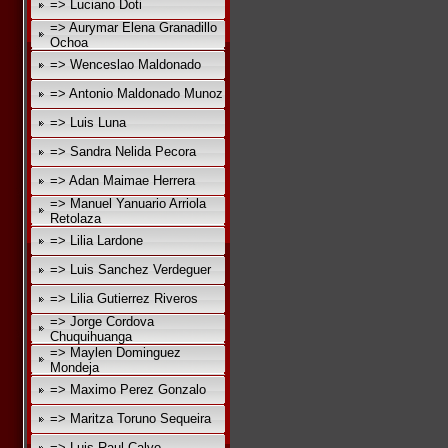
=> Luciano Doti
=> Aurymar Elena Granadillo
Ochoa
=> Wenceslao Maldonado
=> Antonio Maldonado Munoz
=> Luis Luna
=> Sandra Nelida Pecora
=> Adan Maimae Herrera
=> Manuel Yanuario Arriola
Retolaza
=> Lilia Lardone
=> Luis Sanchez Verdeguer
=> Lilia Gutierrez Riveros
=> Jorge Cordova
Chuquihuanga
=> Maylen Dominguez
Mondeja
=> Maximo Perez Gonzalo
=> Maritza Toruno Sequeira
=> Luis Raul Calvo