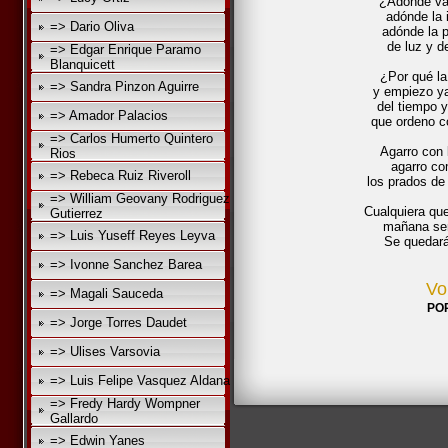
¿Adónde van
adónde la 
=> Dario Oliva
adónde la p
de luz y d
=> Edgar Enrique Paramo
Blanquicett
¿Por qué la
=> Sandra Pinzon Aguirre
y empiezo ya
del tiempo 
=> Amador Palacios
que ordeno c
=> Carlos Humerto Quintero
Agarro con 
Rios
agarro co
=> Rebeca Ruiz Riveroll
los prados de 
=> William Geovany Rodriguez
Cualquiera qu
Gutierrez
mañana ser
=> Luis Yuseff Reyes Leyva
Se quedará
=> Ivonne Sanchez Barea
Vo
=> Magali Sauceda
PO
=> Jorge Torres Daudet
=> Ulises Varsovia
=> Luis Felipe Vasquez Aldana
=> Fredy Hardy Wompner
Gallardo
=> Edwin Yanes