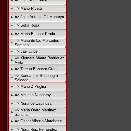
=> Mario Rivetti
=> Jose Antonio Gil Montoya
=> Sofia Rosa
=> Maria Eleonor Prado
=> Maria de las Mercedes
Semhan
=> Jael Uribe
=> Xiomara Maura Rodriguez
Avila
=> Teresa Esparza Oteo
=> Karina Luz Bocanegra
Salcedo
=> Mario Z Puglisi
=> Melissa Nungaray
=> Nuria de Espinosa
=> Maria Oreto Martinez
Sanchis
=> Oscar Alberto Marchesin
=> Nuria Ruiz Fernandez