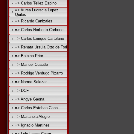
=> Carlos Tellez Espino
=> Aurea Lucrecia Lopez
Quiles
=> Ricardo Canizales
=> Carlos Norberto Carbone
=> Carlos Enrique Cartolano
=> Renata Ursula Otto de Tori
=> Balbina Prior
=> Manuel Cuautle
=> Rodrigo Verdugo Pizarro
=> Norma Salazar
=> DCF
=> Angye Gaona
=> Carlos Esteban Cana
=> Marianela Alegre
=> Ignacio Martinez
=> Lola Lopez Cozar