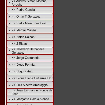
=> Andres Simon Moreno
Arreche
=> Pedro Gandia
=> Omar T Gonzalez
=> Stella Maris Sandoval
=> Mertxe Manso
=> Haide Daiban
=> J Ricart
=> Ihosvany Hernandez
Gonzalez
=> Jorge Castaneda
=> Diego Formia
=> Hugo Patuto
=> Gloria Elena Gutierrez Ortiz
=> Luis Alberto Ambroggio
=> Juan Emmanuel Ponce de
Leon
=> Margarita Garcia Alonso