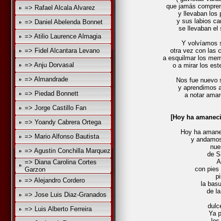
que jamás compre
=> Rafael Alcala Alvarez
y llevaban los
y sus labios c
=> Daniel Abelenda Bonnet
se llevaban el 
=> Atilio Laurence Almagia
Y volvíamos 
=> Fidel Alcantara Levano
otra vez con las
a esquilmar los mem
=> Anju Dorvasal
o a mirar los est
=> Almandrade
Nos fue nuevo 
y aprendimos a 
=> Piedad Bonnett
a notar amarg
=> Jorge Castillo Fan
[Hoy ha amaneci
=> Yoandy Cabrera Ortega
Hoy ha amanec
=> Mario Alfonso Bautista
y andamos
nue
=> Agustin Conchilla Marquez
de S
A
=> Diana Carolina Cortes
con pies
Garzon
p
=> Alejandro Cordero
la basu
de la
=> Jose Luis Diaz-Granados
dulc
=> Luis Alberto Ferreira
Ya pron
los