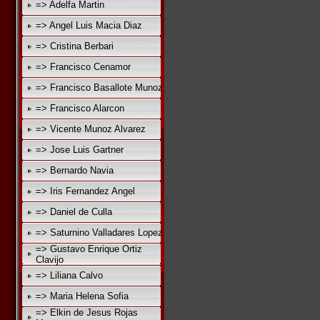
=> Adelfa Martin
=> Angel Luis Macia Diaz
=> Cristina Berbari
=> Francisco Cenamor
=> Francisco Basallote Munoz
=> Francisco Alarcon
=> Vicente Munoz Alvarez
=> Jose Luis Gartner
=> Bernardo Navia
=> Iris Fernandez Angel
=> Daniel de Culla
=> Saturnino Valladares Lopez
=> Gustavo Enrique Ortiz
Clavijo
=> Liliana Calvo
=> Maria Helena Sofia
=> Elkin de Jesus Rojas