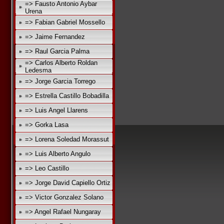
=> Fausto Antonio Aybar
Urena
=> Fabian Gabriel Mossello
=> Jaime Fernandez
=> Raul Garcia Palma
=> Carlos Alberto Roldan
Ledesma
=> Jorge Garcia Torrego
=> Estrella Castillo Bobadilla
=> Luis Angel Llarens
=> Gorka Lasa
=> Lorena Soledad Morassut
=> Luis Alberto Angulo
=> Leo Castillo
=> Jorge David Capiello Ortiz
=> Victor Gonzalez Solano
=> Angel Rafael Nungaray