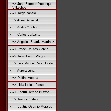
=> Juan Esteban Yupanqui
Villalobos
=> Jorge Zanzio
=> Anna Banasiak
=> Andre Cruchaga
=> Carlos Barbarito
=> Angelica Beatriz Martinez
=> Rafael DeDios Garcia
=> Tania Correa Alegria
=> Luis Manuel Perez Boitel
=> Aurora Luna
=> Delfina Acosta
=> Lidia Leticia Risso
=> Beatriz Teresa Buztos
=> Joaquin Valerio
=> Beatriz Osornio Morales