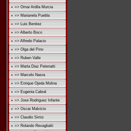
=> Omar Ardila Murcia
=> Marianela Puebla
=> Luis Benitez
=> Alberto Boco
=> Alfredo Palacio
=> Olga del Pino
=> Ruben Valle
=> Marta Diaz Petenatti
=> Marcelo Nasra
=> Enrique Ojeda Molina
=> Eugenia Cabral
=> Jose Rodriguez Infante
=> Oscar Malvicio
=> Claudio Simiz
=> Rolando Revagliatti