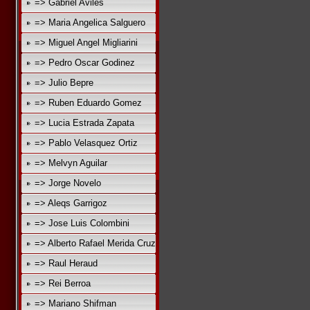
=> Gabriel Aviles
=> Maria Angelica Salguero
=> Miguel Angel Migliarini
=> Pedro Oscar Godinez
=> Julio Bepre
=> Ruben Eduardo Gomez
=> Lucia Estrada Zapata
=> Pablo Velasquez Ortiz
=> Melvyn Aguilar
=> Jorge Novelo
=> Aleqs Garrigoz
=> Jose Luis Colombini
=> Alberto Rafael Merida Cruz
=> Raul Heraud
=> Rei Berroa
=> Mariano Shifman