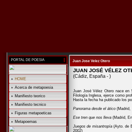
PORTAL DE POESIA
Juan Jose Velez Otero
JUAN JOSÉ VÉLEZ O
(Cádiz, España - )
HOME
Acerca de metapoesia
Juan José Vélez Otero nace en S
Filología Inglesa, ejerce como pr
Manifiesto teorico
Hasta la fecha ha publicado los p
Manifiesto tecnico
Panorama desde el ático
(Madrid, 
Figuras metapoeticas
Ese tren que nos lleva
(Madrid, En
Metapoemas
Juegos de misantropía
(Ayto. de E
2002)