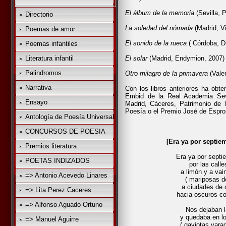
El álbum de la memoria
(Sevilla, P
Directorio
La soledad del nómada
(Madrid, Vi
Poemas de amor
El sonido de la rueca
( Córdoba, Di
Poemas infantiles
Literatura infantil
El solar
(Madrid, Endymion, 2007)
Palindromos
Otro milagro de la primavera
(Valen
Narrativa
Con los libros anteriores ha obte
Embid de la Real Academia Sevi
Ensayo
Madrid, Cáceres, Patrimonio de 
Poesía o el Premio José de Espr
Antología de Poesía Universal
CONCURSOS DE POESIA
[Era ya por septi
Premios literatura
Era ya por sept
POETAS INDIZADOS
por las call
a limón y a vai
=> Antonio Acevedo Linares
( mariposas d
a ciudades de o
=> Lita Perez Caceres
hacia oscuros co
=> Alfonso Aguado Ortuno
Nos dejaban l
y quedaba en lo
=> Manuel Aguirre
( gaviotas vara