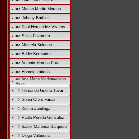
=> Marian Martin Moreno
=> Johnny Barbieri
=> Raul Hernandez Viveros
=> Silvia Favaretto
=> Marcela Saldano
=> Eddie Bermudez
=> Antonio Moreno Ruiz
=> Horacio Laitano
=> Ana Maria Valdeavellano
Pinot
=> Hernando Guerra Tovar
=> Sonia Otero Farias
=> Zulma Zubillaga
=> Pablo Pereda Gonzalez
=> Isabel Martinez Barquero
=> Diego Valbuena