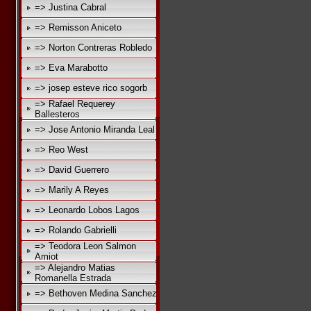
=> Justina Cabral
=> Remisson Aniceto
=> Norton Contreras Robledo
=> Eva Marabotto
=> josep esteve rico sogorb
=> Rafael Requerey
Ballesteros
=> Jose Antonio Miranda Leal
=> Reo West
=> David Guerrero
=> Marily A Reyes
=> Leonardo Lobos Lagos
=> Rolando Gabrielli
=> Teodora Leon Salmon
Amiot
=> Alejandro Matias
Romanella Estrada
=> Bethoven Medina Sanchez