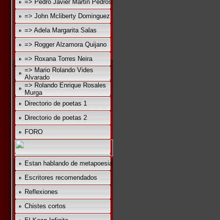
=> Pedro Javier Martin Pedros
=> John Mcliberty Dominguez
=> Adela Margarita Salas
=> Rogger Alzamora Quijano
=> Roxana Torres Neira
=> Mario Rolando Vides
Alvarado
=> Rolando Enrique Rosales
Murga
Directorio de poetas 1
Directorio de poetas 2
FORO
Estan hablando de metapoesia
Escritores recomendados
Reflexiones
Chistes cortos