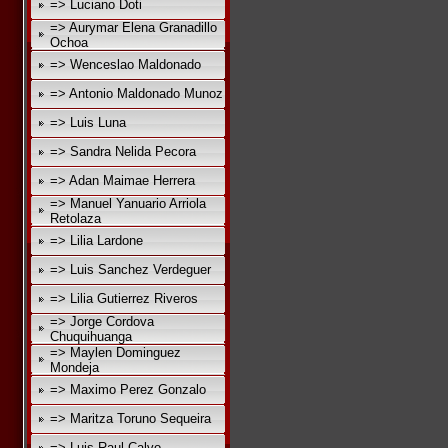
=> Luciano Doti
=> Aurymar Elena Granadillo
Ochoa
=> Wenceslao Maldonado
=> Antonio Maldonado Munoz
=> Luis Luna
=> Sandra Nelida Pecora
=> Adan Maimae Herrera
=> Manuel Yanuario Arriola
Retolaza
=> Lilia Lardone
=> Luis Sanchez Verdeguer
=> Lilia Gutierrez Riveros
=> Jorge Cordova
Chuquihuanga
=> Maylen Dominguez
Mondeja
=> Maximo Perez Gonzalo
=> Maritza Toruno Sequeira
=> Luis Raul Calvo