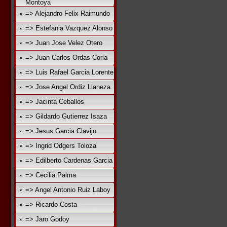
Montoya
=> Alejandro Felix Raimundo
=> Estefania Vazquez Alonso
=> Juan Jose Velez Otero
=> Juan Carlos Ordas Coria
=> Luis Rafael Garcia Lorente
=> Jose Angel Ordiz Llaneza
=> Jacinta Ceballos
=> Gildardo Gutierrez Isaza
=> Jesus Garcia Clavijo
=> Ingrid Odgers Toloza
=> Edilberto Cardenas Garcia
=> Cecilia Palma
=> Angel Antonio Ruiz Laboy
=> Ricardo Costa
=> Jaro Godoy