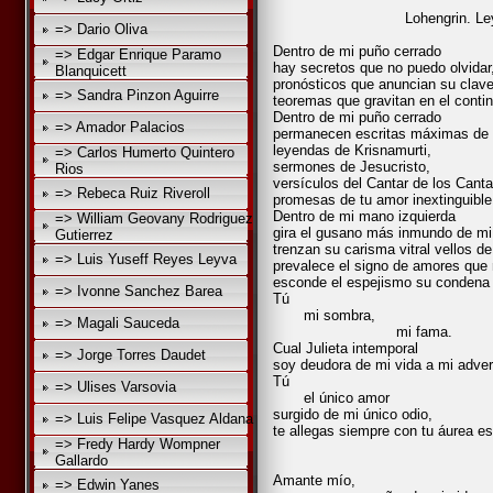
Lohengrin. Leyenda m
=> Dario Oliva
Dentro de mi puño cerrado
=> Edgar Enrique Paramo
hay secretos que no puedo olvidar
Blanquicett
pronósticos que anuncian su clave
=> Sandra Pinzon Aguirre
teoremas que gravitan en el conti
Dentro de mi puño cerrado
=> Amador Palacios
permanecen escritas máximas de
leyendas de Krisnamurti,
=> Carlos Humerto Quintero
sermones de Jesucristo,
Rios
versículos del Cantar de los Canta
=> Rebeca Ruiz Riveroll
promesas de tu amor inextinguible
Dentro de mi mano izquierda
=> William Geovany Rodriguez
gira el gusano más inmundo de mi
Gutierrez
trenzan su carisma vitral vellos 
=> Luis Yuseff Reyes Leyva
prevalece el signo de amores que 
esconde el espejismo su condena l
=> Ivonne Sanchez Barea
Tú
mi sombra,
=> Magali Sauceda
mi fama.
Cual Julieta intemporal
=> Jorge Torres Daudet
soy deudora de mi vida a mi adver
Tú
=> Ulises Varsovia
el único amor
surgido de mi único odio,
=> Luis Felipe Vasquez Aldana
te allegas siempre con tu áurea e
=> Fredy Hardy Wompner
señor de lo
Gallardo
de los acie
Amante mío,
=> Edwin Yanes