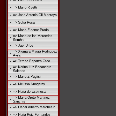
=> Mario Rivetti
=> Jose Antonio Gil Montoya
=> Sofia Rosa
=> Maria Eleonor Prado
=> Maria de las Mercedes
Semhan
=> Jael Uribe
=> Xiomara Maura Rodriguez
Avila
=> Teresa Esparza Oteo
=> Karina Luz Bocanegra
Salcedo
=> Mario Z Puglisi
=> Melissa Nungaray
=> Nuria de Espinosa
=> Maria Oreto Martinez
Sanchis
=> Oscar Alberto Marchesin
=> Nuria Ruiz Fernandez