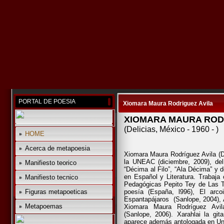
PORTAL DE POESIA
Xiomara Maura Rodriguez Avila
XIOMARA MAURA ROD
(Delicias, México - 1960 - )
HOME
Acerca de metapoesia
Xiomara Maura Rodríguez Avila (D
la UNEAC (diciembre, 2009), del
Manifiesto teorico
“Décima al Filo”, “Ala Décima” y d
en Español y Literatura. Trabaja
Manifiesto tecnico
Pedagógicas Pepito Tey de Las T
Figuras metapoeticas
poesía (España, l996), El arco
Espantapájaros (Sanlope, 2004), 
Metapoemas
Xiomara Maura Rodríguez Avil
(Sanlope, 2006). Xarahlai la git
aparece además antologada en Un 