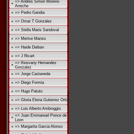
=> Andres Simon Moreno
Arreche
=> Pedro Gandia
=> Omar T Gonzalez
=> Stella Maris Sandoval
=> Mertxe Manso
=> Haide Daiban
=> J Ricart
=> Ihosvany Hernandez
Gonzalez
=> Jorge Castaneda
=> Diego Formia
=> Hugo Patuto
=> Gloria Elena Gutierrez Ortiz
=> Luis Alberto Ambroggio
=> Juan Emmanuel Ponce de
Leon
=> Margarita Garcia Alonso