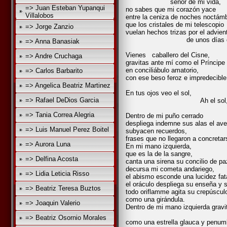
señor de mi vida,
=> Juan Esteban Yupanqui
no sabes que mi corazón yace
Villalobos
entre la ceniza de noches noctám
que los cristales de mi telescopio
=> Jorge Zanzio
vuelan hechos trizas por el advien
de unos días que decu
=> Anna Banasiak
como la 
Vienes caballero del Cisne,
=> Andre Cruchaga
gravitas ante mí como el Príncipe
en conciliábulo amatorio,
=> Carlos Barbarito
con ese beso feroz e impredecibl
=> Angelica Beatriz Martinez
y la furia de
En tus ojos veo el sol,
=> Rafael DeDios Garcia
Ah el sol
¡Qué mara
=> Tania Correa Alegria
Dentro de mi puño cerrado
despliega indemne sus alas el ave
=> Luis Manuel Perez Boitel
subyacen recuerdos,
frases que no llegaron a concretar
=> Aurora Luna
En mi mano izquierda,
que es la de la sangre,
=> Delfina Acosta
canta una sirena su concilio de pa
decursa mi cometa andariego,
=> Lidia Leticia Risso
el abismo esconde una lucidez fat
el oráculo despliega su enseña y su
=> Beatriz Teresa Buztos
todo oriflamme agita su crepúsculo
como una girándula.
=> Joaquin Valerio
Dentro de mi mano izquierda gravi
Irremedia
=> Beatriz Osornio Morales
como una estrella glauca y penum