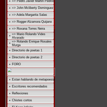
=> Pedro Javier Martin Pedros
=> John Mcliberty Dominguez
=> Adela Margarita Salas
=> Rogger Alzamora Quijano
=> Roxana Torres Neira
=> Mario Rolando Vides
Alvarado
=> Rolando Enrique Rosales
Murga
Directorio de poetas 1
Directorio de poetas 2
FORO
Estan hablando de metapoesia
Escritores recomendados
Reflexiones
Chistes cortos