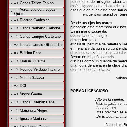
porque eres de mi signo -atado a 
=> Carlos Tellez Espino
estás signado por la danza de los
=> Aurea Lucrecia Lopez
esos que en el celeste concilian e
Quiles
encuentros suicidios terremo
luciérnaga
=> Ricardo Canizales
Desde tus ojos los astros
presagian este maremoto que nos t
=> Carlos Norberto Carbone
En mi mano izquierda,
que es la de la sangre,
=> Carlos Enrique Cartolano
el sepulcro roto
exhala su perfume de muerte y liv
=> Renata Ursula Otto de Tori
efímera la vida pulsa su contienda
el tiempo danza como las cuerdas 
=> Balbina Prior
Dentro de mi puño cerrado
=> Manuel Cuautle
gravitas como un duende de mercu
una figura de arena en la clepsidra
=> Rodrigo Verdugo Pizarro
eres el fiel de la balanza.
=> Norma Salazar
Sábado 18, dicie
=> DCF
POEMA LICENCIOSO.
=> Angye Gaona
Alto en la cumbre
=> Carlos Esteban Cana
Todo el jardín es lun
Luna de oro.
=> Marianela Alegre
Más precioso es el 
De tu boca en la som
=> Ignacio Martinez
Jorge Luis Borg
=> Lola Lopez Cozar