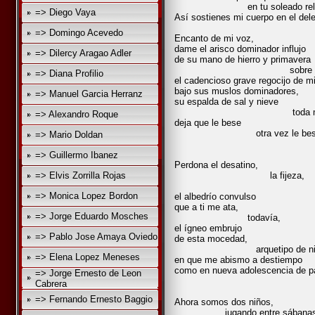
en tu soleado relente
=> Diego Vaya
Así sostienes mi cuerpo en el dele
=> Domingo Acevedo
Encanto de mi voz,
dame el arisco dominador influjo
=> Dilercy Aragao Adler
de su mano de hierro y primavera
sobre mi pu
=> Diana Profilio
el cadencioso grave regocijo de m
bajo sus muslos dominadores,
=> Manuel Garcia Herranz
su espalda de sal y nieve
toda múscu
=> Alexandro Roque
deja que le bese
otra vez le bes
=> Mario Doldan
=> Guillermo Ibanez
Perdona el desatino,
=> Elvis Zorrilla Rojas
la fijeza,
amado m
=> Monica Lopez Bordon
el albedrío convulso
que a ti me ata,
=> Jorge Eduardo Mosches
todavía,
el ígneo embrujo
=> Pablo Jose Amaya Oviedo
de esta mocedad,
arquetipo de nieb
=> Elena Lopez Meneses
en que me abismo a destiempo
como en nueva adolescencia de pa
=> Jorge Ernesto de Leon
atada a t
Cabrera
=> Fernando Ernesto Baggio
Ahora somos dos niños,
jugando entre sábanas v