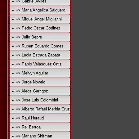
=> Gabriel Aviles
=> Maria Angelica Salguero
=> Miguel Angel Migliarini
=> Pedro Oscar Godinez
=> Julio Bepre
=> Ruben Eduardo Gomez
=> Lucia Estrada Zapata
=> Pablo Velasquez Ortiz
=> Melvyn Aguilar
=> Jorge Novelo
=> Aleqs Garrigoz
=> Jose Luis Colombini
=> Alberto Rafael Merida Cruz
=> Raul Heraud
=> Rei Berroa
=> Mariano Shifman