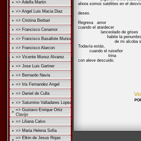
=> Adelfa Martin
ahora somos satélites en el desv
a la furia d
=> Angel Luis Macia Diaz
deseo.
=> Cristina Berbari
Regresa amor
cuando el atardecer
=> Francisco Cenamor
lanceolado de grises
habite la penumbr
=> Francisco Basallote Munoz
de mi alcoba silve
Todavía estás,
=> Francisco Alarcon
cuando el ruiseñor
trina
=> Vicente Munoz Alvarez
con aleve descuido.
=> Jose Luis Gartner
Jueves 6, en
=> Bernardo Navia
=> Iris Fernandez Angel
=> Daniel de Culla
Vo
PO
=> Saturnino Valladares Lopez
=> Gustavo Enrique Ortiz
Clavijo
=> Liliana Calvo
=> Maria Helena Sofia
=> Elkin de Jesus Rojas