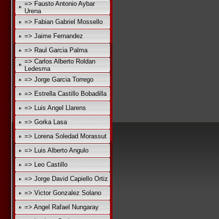
=> Fausto Antonio Aybar
Urena
=> Fabian Gabriel Mossello
=> Jaime Fernandez
=> Raul Garcia Palma
=> Carlos Alberto Roldan
Ledesma
=> Jorge Garcia Torrego
=> Estrella Castillo Bobadilla
=> Luis Angel Llarens
=> Gorka Lasa
=> Lorena Soledad Morassut
=> Luis Alberto Angulo
=> Leo Castillo
=> Jorge David Capiello Ortiz
=> Victor Gonzalez Solano
=> Angel Rafael Nungaray