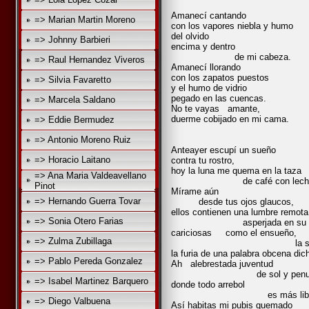
Amanecí cantando
=> Marian Martin Moreno
con los vapores niebla y humo
del olvido
=> Johnny Barbieri
encima y dentro
de mi cabeza.
=> Raul Hernandez Viveros
Amanecí llorando
con los zapatos puestos
=> Silvia Favaretto
y el humo de vidrio
pegado en las cuencas.
=> Marcela Saldano
No te vayas amante,
duerme cobijado en mi cama.
=> Eddie Bermudez
=> Antonio Moreno Ruiz
Anteayer escupí un sueño
=> Horacio Laitano
contra tu rostro,
hoy la luna me quema en la taza
=> Ana Maria Valdeavellano
de café con leche
Pinot
Mírame aún
=> Hernando Guerra Tovar
desde tus ojos glaucos,
ellos contienen una lumbre remota
=> Sonia Otero Farias
asperjada en su fuerza
cariciosas como el ensueño,
=> Zulma Zubillaga
la selva, el Me
la furia de una palabra obcena dic
=> Pablo Pereda Gonzalez
Ah alebrestada juventud
de sol y penumbra
=> Isabel Martinez Barquero
donde todo arrebol
es más libre
=> Diego Valbuena
Así habitas mi pubis quemado