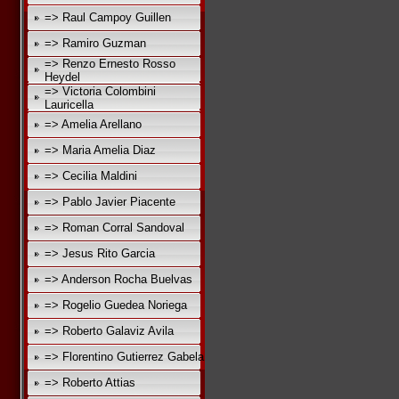
=> Raul Campoy Guillen
=> Ramiro Guzman
=> Renzo Ernesto Rosso
Heydel
=> Victoria Colombini
Lauricella
=> Amelia Arellano
=> Maria Amelia Diaz
=> Cecilia Maldini
=> Pablo Javier Piacente
=> Roman Corral Sandoval
=> Jesus Rito Garcia
=> Anderson Rocha Buelvas
=> Rogelio Guedea Noriega
=> Roberto Galaviz Avila
=> Florentino Gutierrez Gabela
=> Roberto Attias