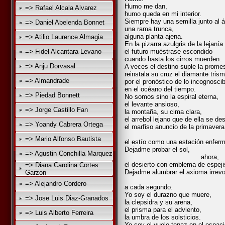
Humo me dan,
=> Rafael Alcala Alvarez
humo queda en mi interior.
Siempre hay una semilla junto al á
=> Daniel Abelenda Bonnet
una rama trunca,
alguna planta ajena.
=> Atilio Laurence Almagia
En la pizarra azulgris de la lejanía
=> Fidel Alcantara Levano
el futuro muéstrase escondido
cuando hasta los cirros muerden.
=> Anju Dorvasal
A veces el destino suple la prome
reinstala su cruz el diamante trism
=> Almandrade
por el pronóstico de lo incognoscib
en el océano del tiempo.
=> Piedad Bonnett
No somos sino la espiral eterna,
el levante ansioso,
=> Jorge Castillo Fan
la montaña, su cima clara,
el arrebol lejano que de ella se de
=> Yoandy Cabrera Ortega
el marfiso anuncio de la primavera
y su convite
=> Mario Alfonso Bautista
el estío como una estación enferm
Dejadme probar el sol,
=> Agustin Conchilla Marquez
ahora,
el desierto con emblema de espej
=> Diana Carolina Cortes
Dejadme alumbrar el axioma irrev
Garzon
de mi 
=> Alejandro Cordero
a cada segundo.
Yo soy el durazno que muere,
=> Jose Luis Diaz-Granados
la clepsidra y su arena,
el prisma para el adviento,
=> Luis Alberto Ferreira
la umbra de los solsticios.
Yo soy el vuelo tenaz en el espaci