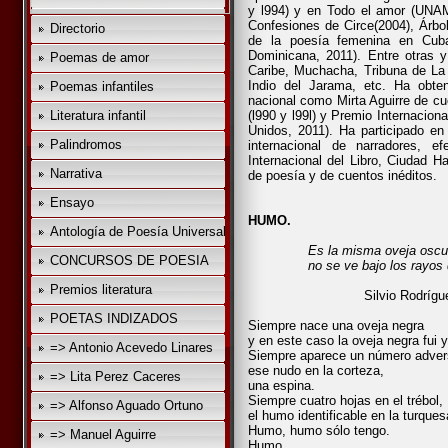
y l994) y en Todo el amor (UNAM,
Confesiones de Circe(2004), Árbo
Directorio
de la poesía femenina en Cuba
Dominicana, 2011). Entre otras 
Poemas de amor
Caribe, Muchacha, Tribuna de La
Indio del Jarama, etc. Ha obten
Poemas infantiles
nacional como Mirta Aguirre de cu
Literatura infantil
(l990 y l99l) y Premio Internacion
Unidos, 2011). Ha participado en
Palindromos
internacional de narradores, 
Internacional del Libro, Ciudad H
Narrativa
de poesía y de cuentos inéditos.
Ensayo
HUMO.
Antología de Poesía Universal
Es la misma oveja oscura 
CONCURSOS DE POESIA
no se ve bajo los rayos de 
Premios literatura
Silvio Rodrígue
POETAS INDIZADOS
Siempre nace una oveja negra
y en este caso la oveja negra fui y
=> Antonio Acevedo Linares
Siempre aparece un número adver
ese nudo en la corteza,
=> Lita Perez Caceres
una espina.
Siempre cuatro hojas en el trébol,
=> Alfonso Aguado Ortuno
el humo identificable en la turques
Humo, humo sólo tengo.
=> Manuel Aguirre
Humo.