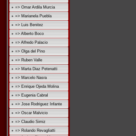
=> Omar Ardila Murcia
=> Marianela Puebla
=> Luis Benitez
=> Alberto Boco
=> Alfredo Palacio
=> Olga del Pino
=> Ruben Valle
=> Marta Diaz Petenatti
=> Marcelo Nasra
=> Enrique Ojeda Molina
=> Eugenia Cabral
=> Jose Rodriguez Infante
=> Oscar Malvicio
=> Claudio Simiz
=> Rolando Revagliatti