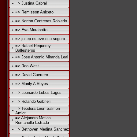
=> Justina Cabral
=> Remisson Aniceto
=> Norton Contreras Robledo
=> Eva Marabotto
=> josep esteve rico sogorb
=> Rafael Requerey
Ballesteros
=> Jose Antonio Miranda Leal
=> Reo West
=> David Guerrero
=> Marily A Reyes
=> Leonardo Lobos Lagos
=> Rolando Gabrielli
=> Teodora Leon Salmon
Amiot
=> Alejandro Matias
Romanella Estrada
=> Bethoven Medina Sanchez