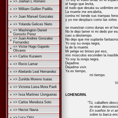
=> Joehan L Romero
el fuego que levita,
el nudo que desata su urdimbre en
=> William Guillen Padilla
La muerte me encabrita,
contra mí tiende sus trampas fero
=> Juan Manuel Gonzalez
y yo me desplazo como las sirtes
al vi
=> Yolanda Gelices Nieto
se muestran como dunas en el hori
=> Washington Daniel
No le dejo lamer ni mi dedo por e
Gorosito Perez
casi a destiempo.
=> Juan Andres Gonzalez
No dejo que me suplante fantasma
Fernandez
Yo soy su oveja negra,
=> Victor Hugo Gajardo
la de la muerte.
Olivares
Mi pelaje es brioso por eso,
mis músculos esconden la inasible
=> Carlos Kuraiem
Yo soy la oveja negra.
Dejadme.
=> Rocio Lamar
Dejadme vivir.
Ya es tiempo,
=> Abelardo Leal Hernandez
mi tiempo.
=> Zunilda Moreno Isaias
Viernes 30, M
=> Victoria Luisa Mora Paoli
=> Issa Martinez Llongueras
LOHENGRIN.
=> Carlos Mendoza Soto
“Tú, caballero desc
no eras desconocido p
=> Hector Navia
En sueños te vi ant
sobre tu barca encant
=> Lucy Ortiz