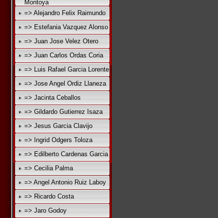
Montoya
=> Alejandro Felix Raimundo
=> Estefania Vazquez Alonso
=> Juan Jose Velez Otero
=> Juan Carlos Ordas Coria
=> Luis Rafael Garcia Lorente
=> Jose Angel Ordiz Llaneza
=> Jacinta Ceballos
=> Gildardo Gutierrez Isaza
=> Jesus Garcia Clavijo
=> Ingrid Odgers Toloza
=> Edilberto Cardenas Garcia
=> Cecilia Palma
=> Angel Antonio Ruiz Laboy
=> Ricardo Costa
=> Jaro Godoy