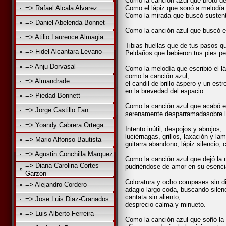
Como la canción azul que brotó d
=> Rafael Alcala Alvarez
Como el lápiz que sonó a melodía
Como la mirada que buscó susten
=> Daniel Abelenda Bonnet
Como la canción azul que buscó el
=> Atilio Laurence Almagia
Tibias huellas que de tus pasos q
=> Fidel Alcantara Levano
Peldaños que bebieron tus pies p
=> Anju Dorvasal
Como la melodía que escribió el láp
como la canción azul;
=> Almandrade
el candil de brillo áspero y un est
en la brevedad del espacio.
=> Piedad Bonnett
Como la canción azul que acabó 
=> Jorge Castillo Fan
serenamente desparramadasobre 
=> Yoandy Cabrera Ortega
Intento inútil, despojos y abrojos;
luciérnagas, grillos, laxación y la
=> Mario Alfonso Bautista
guitarra abandono, lápiz silencio, 
=> Agustin Conchilla Marquez
Como la canción azul que dejó la
=> Diana Carolina Cortes
pudriéndose de amor en su esenci
Garzon
Coloratura y ocho compases sin di
=> Alejandro Cordero
adagio largo coda, buscando silen
cantata sin aliento;
=> Jose Luis Diaz-Granados
desprecio calma y minueto.
=> Luis Alberto Ferreira
Como la canción azul que soñó la