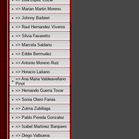
=> Marian Martin Moreno
=> Johnny Barbieri
=> Raul Hernandez Viveros
=> Silvia Favaretto
=> Marcela Saldano
=> Eddie Bermudez
=> Antonio Moreno Ruiz
=> Horacio Laitano
=> Ana Maria Valdeavellano
Pinot
=> Hernando Guerra Tovar
=> Sonia Otero Farias
=> Zulma Zubillaga
=> Pablo Pereda Gonzalez
=> Isabel Martinez Barquero
=> Diego Valbuena