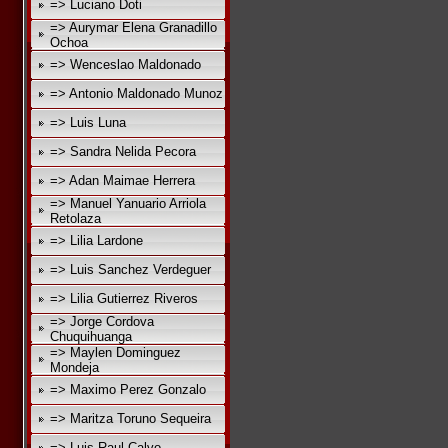
=> Luciano Doti
=> Aurymar Elena Granadillo
Ochoa
=> Wenceslao Maldonado
=> Antonio Maldonado Munoz
=> Luis Luna
=> Sandra Nelida Pecora
=> Adan Maimae Herrera
=> Manuel Yanuario Arriola
Retolaza
=> Lilia Lardone
=> Luis Sanchez Verdeguer
=> Lilia Gutierrez Riveros
=> Jorge Cordova
Chuquihuanga
=> Maylen Dominguez
Mondeja
=> Maximo Perez Gonzalo
=> Maritza Toruno Sequeira
=> Luis Raul Calvo