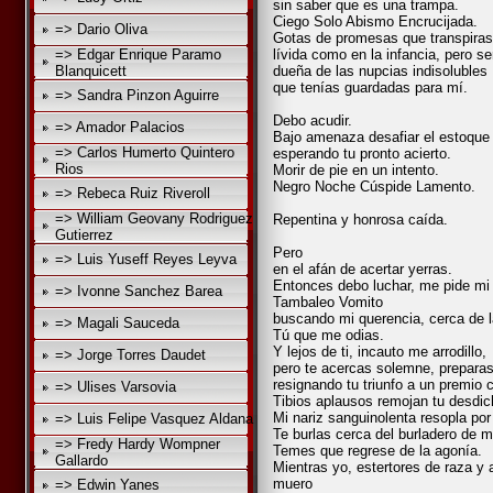
sin saber que es una trampa.
Ciego Solo Abismo Encrucijada.
=> Dario Oliva
Gotas de promesas que transpira
=> Edgar Enrique Paramo
lívida como en la infancia, pero se
Blanquicett
dueña de las nupcias indisolubles
que tenías guardadas para mí.
=> Sandra Pinzon Aguirre
Debo acudir.
=> Amador Palacios
Bajo amenaza desafiar el estoque
=> Carlos Humerto Quintero
esperando tu pronto acierto.
Rios
Morir de pie en un intento.
Negro Noche Cúspide Lamento.
=> Rebeca Ruiz Riveroll
=> William Geovany Rodriguez
Repentina y honrosa caída.
Gutierrez
Pero
=> Luis Yuseff Reyes Leyva
en el afán de acertar yerras.
Entonces debo luchar, me pide mi 
=> Ivonne Sanchez Barea
Tambaleo Vomito
buscando mi querencia, cerca de la
=> Magali Sauceda
Tú que me odias.
Y lejos de ti, incauto me arrodillo,
=> Jorge Torres Daudet
pero te acercas solemne, preparas
resignando tu triunfo a un premio 
=> Ulises Varsovia
Tibios aplausos remojan tu desdic
Mi nariz sanguinolenta resopla por
=> Luis Felipe Vasquez Aldana
Te burlas cerca del burladero de 
=> Fredy Hardy Wompner
Temes que regrese de la agonía.
Gallardo
Mientras yo, estertores de raza y 
muero
=> Edwin Yanes