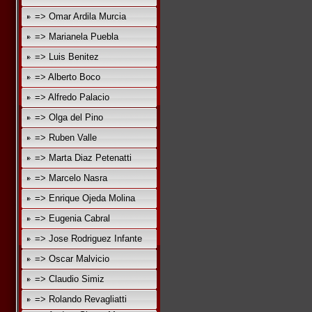
=> Omar Ardila Murcia
=> Marianela Puebla
=> Luis Benitez
=> Alberto Boco
=> Alfredo Palacio
=> Olga del Pino
=> Ruben Valle
=> Marta Diaz Petenatti
=> Marcelo Nasra
=> Enrique Ojeda Molina
=> Eugenia Cabral
=> Jose Rodriguez Infante
=> Oscar Malvicio
=> Claudio Simiz
=> Rolando Revagliatti