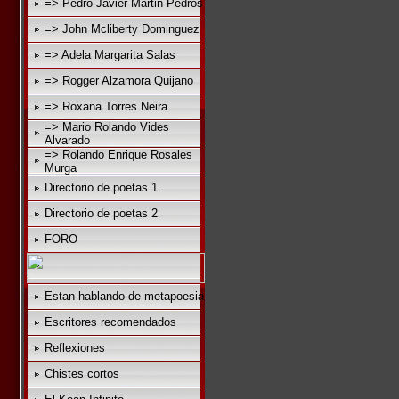
=> Pedro Javier Martin Pedros
=> John Mcliberty Dominguez
=> Adela Margarita Salas
=> Rogger Alzamora Quijano
=> Roxana Torres Neira
=> Mario Rolando Vides
Alvarado
=> Rolando Enrique Rosales
Murga
Directorio de poetas 1
Directorio de poetas 2
FORO
Estan hablando de metapoesia
Escritores recomendados
Reflexiones
Chistes cortos