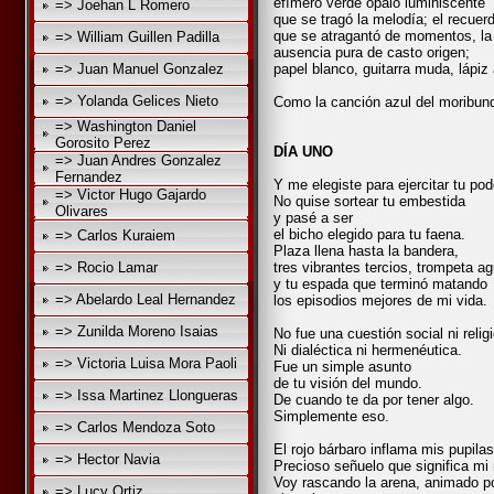
efímero verde ópalo luminiscente
=> Joehan L Romero
que se tragó la melodía; el recuer
que se atragantó de momentos, la 
=> William Guillen Padilla
ausencia pura de casto origen;
=> Juan Manuel Gonzalez
papel blanco, guitarra muda, lápiz
=> Yolanda Gelices Nieto
Como la canción azul del moribund
=> Washington Daniel
Gorosito Perez
DÍA UNO
=> Juan Andres Gonzalez
Fernandez
Y me elegiste para ejercitar tu pod
=> Victor Hugo Gajardo
No quise sortear tu embestida
Olivares
y pasé a ser
el bicho elegido para tu faena.
=> Carlos Kuraiem
Plaza llena hasta la bandera,
=> Rocio Lamar
tres vibrantes tercios, trompeta a
y tu espada que terminó matando
=> Abelardo Leal Hernandez
los episodios mejores de mi vida.
=> Zunilda Moreno Isaias
No fue una cuestión social ni relig
Ni dialéctica ni hermenéutica.
=> Victoria Luisa Mora Paoli
Fue un simple asunto
de tu visión del mundo.
=> Issa Martinez Llongueras
De cuando te da por tener algo.
Simplemente eso.
=> Carlos Mendoza Soto
El rojo bárbaro inflama mis pupilas
=> Hector Navia
Precioso señuelo que significa mi
Voy rascando la arena, animado po
=> Lucy Ortiz