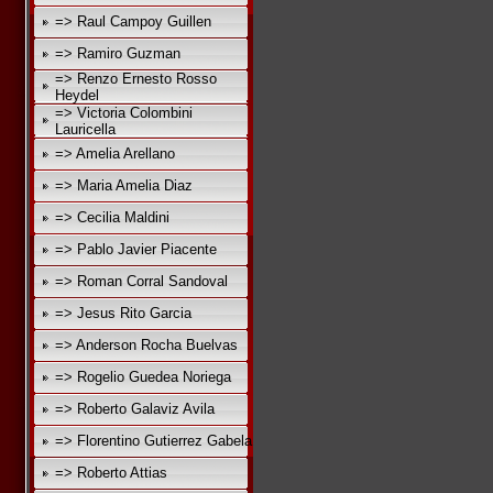
=> Raul Campoy Guillen
=> Ramiro Guzman
=> Renzo Ernesto Rosso
Heydel
=> Victoria Colombini
Lauricella
=> Amelia Arellano
=> Maria Amelia Diaz
=> Cecilia Maldini
=> Pablo Javier Piacente
=> Roman Corral Sandoval
=> Jesus Rito Garcia
=> Anderson Rocha Buelvas
=> Rogelio Guedea Noriega
=> Roberto Galaviz Avila
=> Florentino Gutierrez Gabela
=> Roberto Attias