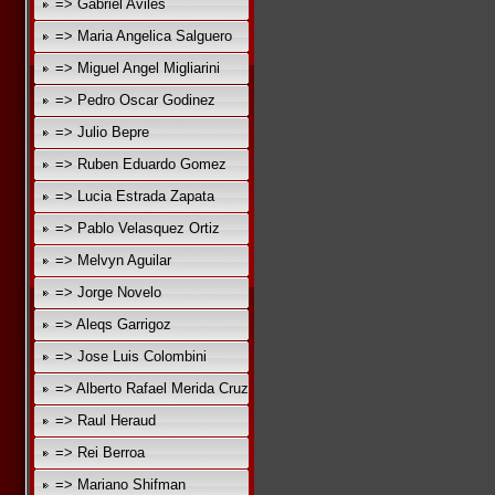
=> Gabriel Aviles
=> Maria Angelica Salguero
=> Miguel Angel Migliarini
=> Pedro Oscar Godinez
=> Julio Bepre
=> Ruben Eduardo Gomez
=> Lucia Estrada Zapata
=> Pablo Velasquez Ortiz
=> Melvyn Aguilar
=> Jorge Novelo
=> Aleqs Garrigoz
=> Jose Luis Colombini
=> Alberto Rafael Merida Cruz
=> Raul Heraud
=> Rei Berroa
=> Mariano Shifman