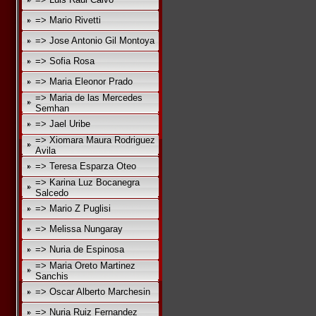
=> Mario Rivetti
=> Jose Antonio Gil Montoya
=> Sofia Rosa
=> Maria Eleonor Prado
=> Maria de las Mercedes
Semhan
=> Jael Uribe
=> Xiomara Maura Rodriguez
Avila
=> Teresa Esparza Oteo
=> Karina Luz Bocanegra
Salcedo
=> Mario Z Puglisi
=> Melissa Nungaray
=> Nuria de Espinosa
=> Maria Oreto Martinez
Sanchis
=> Oscar Alberto Marchesin
=> Nuria Ruiz Fernandez