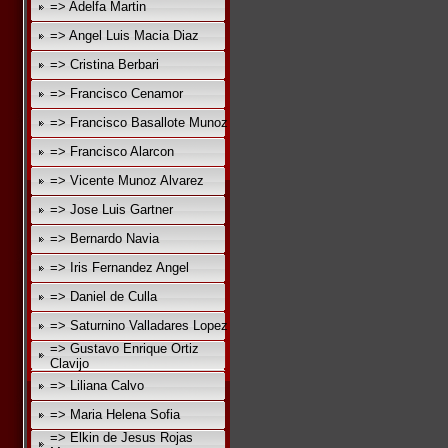
=> Adelfa Martin
=> Angel Luis Macia Diaz
=> Cristina Berbari
=> Francisco Cenamor
=> Francisco Basallote Munoz
=> Francisco Alarcon
=> Vicente Munoz Alvarez
=> Jose Luis Gartner
=> Bernardo Navia
=> Iris Fernandez Angel
=> Daniel de Culla
=> Saturnino Valladares Lopez
=> Gustavo Enrique Ortiz
Clavijo
=> Liliana Calvo
=> Maria Helena Sofia
=> Elkin de Jesus Rojas