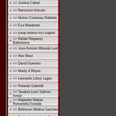
=> Justina Cabral
=> Remisson Aniceto
=> Norton Contreras Robledo
=> Eva Marabotto
=> josep esteve rico sogorb
=> Rafael Requerey
Ballesteros
=> Jose Antonio Miranda Leal
=> Reo West
=> David Guerrero
=> Marily A Reyes
=> Leonardo Lobos Lagos
=> Rolando Gabrielli
=> Teodora Leon Salmon
Amiot
=> Alejandro Matias
Romanella Estrada
=> Bethoven Medina Sanchez