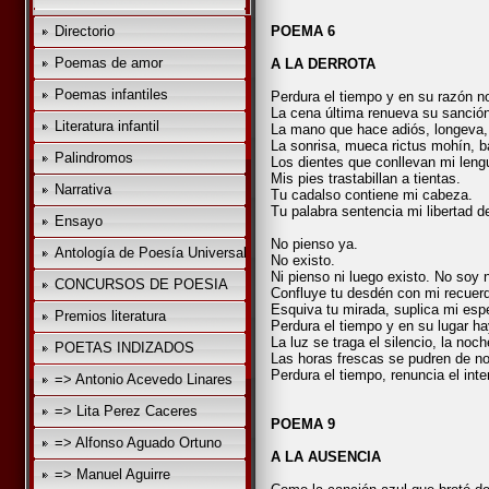
Directorio
POEMA 6
Poemas de amor
A LA DERROTA
Poemas infantiles
Perdura el tiempo y en su razón no
La cena última renueva su sanció
Literatura infantil
La mano que hace adiós, longeva, 
La sonrisa, mueca rictus mohín, ba
Palindromos
Los dientes que conllevan mi len
Mis pies trastabillan a tientas.
Narrativa
Tu cadalso contiene mi cabeza.
Tu palabra sentencia mi libertad 
Ensayo
No pienso ya.
Antología de Poesía Universal
No existo.
Ni pienso ni luego existo. No soy n
CONCURSOS DE POESIA
Confluye tu desdén con mi recuerdo
Esquiva tu mirada, suplica mi esp
Premios literatura
Perdura el tiempo y en su lugar h
La luz se traga el silencio, la noc
POETAS INDIZADOS
Las horas frescas se pudren de no
Perdura el tiempo, renuncia el inte
=> Antonio Acevedo Linares
=> Lita Perez Caceres
POEMA 9
=> Alfonso Aguado Ortuno
A LA AUSENCIA
=> Manuel Aguirre