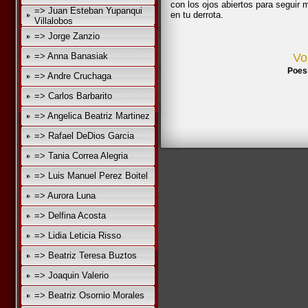
con los ojos abiertos para seguir 
=> Juan Esteban Yupanqui
en tu derrota.
Villalobos
=> Jorge Zanzio
=> Anna Banasiak
Vo
Poes
=> Andre Cruchaga
=> Carlos Barbarito
=> Angelica Beatriz Martinez
=> Rafael DeDios Garcia
=> Tania Correa Alegria
=> Luis Manuel Perez Boitel
=> Aurora Luna
=> Delfina Acosta
=> Lidia Leticia Risso
=> Beatriz Teresa Buztos
=> Joaquin Valerio
=> Beatriz Osornio Morales