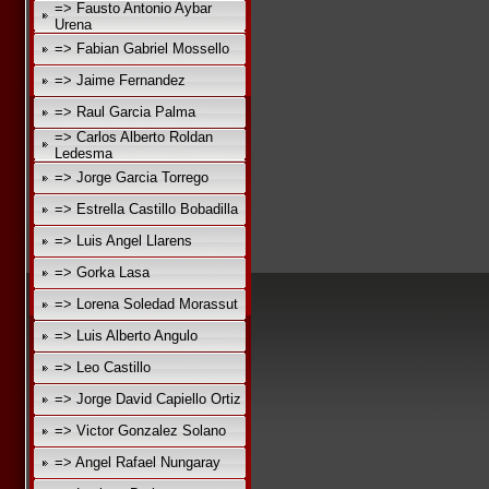
=> Fausto Antonio Aybar
Urena
=> Fabian Gabriel Mossello
=> Jaime Fernandez
=> Raul Garcia Palma
=> Carlos Alberto Roldan
Ledesma
=> Jorge Garcia Torrego
=> Estrella Castillo Bobadilla
=> Luis Angel Llarens
=> Gorka Lasa
=> Lorena Soledad Morassut
=> Luis Alberto Angulo
=> Leo Castillo
=> Jorge David Capiello Ortiz
=> Victor Gonzalez Solano
=> Angel Rafael Nungaray