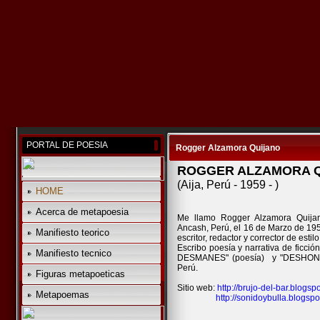
PORTAL DE POESIA
Rogger Alzamora Quijano
ROGGER ALZAMORA 
(Aija, Perú - 1959 - )
HOME
Acerca de metapoesia
Me llamo Rogger Alzamora Quijano
Ancash, Perú, el 16 de Marzo de 195
Manifiesto teorico
escritor, redactor y corrector de estilo
Escribo poesía y narrativa de fic
Manifiesto tecnico
DESMANES" (poesía) y "DESHONRA
Perú.
Figuras metapoeticas
Sitio web:
http://brujo-del-bar.blogsp
Metapoemas
http://sonidoybulla.blogsp