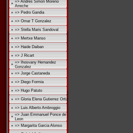
=> Andres Simon Moreno
Arreche
=> Pedro Gandia
=> Omar T Gonzalez
=> Stella Maris Sandoval
=> Mertxe Manso
=> Haide Daiban
=> J Ricart
=> Ihosvany Hernandez
Gonzalez
=> Jorge Castaneda
=> Diego Formia
=> Hugo Patuto
=> Gloria Elena Gutierrez Ortiz
=> Luis Alberto Ambroggio
=> Juan Emmanuel Ponce de
Leon
=> Margarita Garcia Alonso