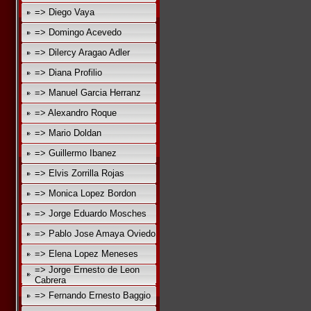
=> Diego Vaya
=> Domingo Acevedo
=> Dilercy Aragao Adler
=> Diana Profilio
=> Manuel Garcia Herranz
=> Alexandro Roque
=> Mario Doldan
=> Guillermo Ibanez
=> Elvis Zorrilla Rojas
=> Monica Lopez Bordon
=> Jorge Eduardo Mosches
=> Pablo Jose Amaya Oviedo
=> Elena Lopez Meneses
=> Jorge Ernesto de Leon
Cabrera
=> Fernando Ernesto Baggio