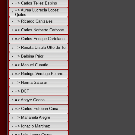
=> Carlos Tellez Espino
=> Aurea Lucrecia Lopez
Quiles
=> Ricardo Canizales
=> Carlos Norberto Carbone
=> Carlos Enrique Cartolano
=> Renata Ursula Otto de Tori
=> Balbina Prior
=> Manuel Cuautle
=> Rodrigo Verdugo Pizarro
=> Norma Salazar
=> DCF
=> Angye Gaona
=> Carlos Esteban Cana
=> Marianela Alegre
=> Ignacio Martinez
=> Lola Lopez Cozar