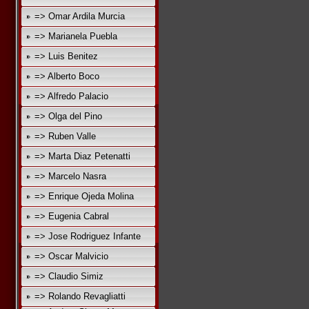
=> Omar Ardila Murcia
=> Marianela Puebla
=> Luis Benitez
=> Alberto Boco
=> Alfredo Palacio
=> Olga del Pino
=> Ruben Valle
=> Marta Diaz Petenatti
=> Marcelo Nasra
=> Enrique Ojeda Molina
=> Eugenia Cabral
=> Jose Rodriguez Infante
=> Oscar Malvicio
=> Claudio Simiz
=> Rolando Revagliatti