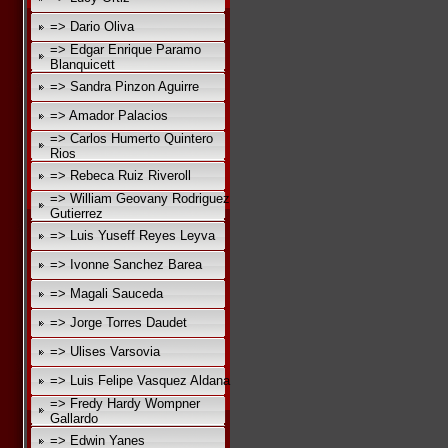
=> Dario Oliva
=> Edgar Enrique Paramo
Blanquicett
=> Sandra Pinzon Aguirre
=> Amador Palacios
=> Carlos Humerto Quintero
Rios
=> Rebeca Ruiz Riveroll
=> William Geovany Rodriguez
Gutierrez
=> Luis Yuseff Reyes Leyva
=> Ivonne Sanchez Barea
=> Magali Sauceda
=> Jorge Torres Daudet
=> Ulises Varsovia
=> Luis Felipe Vasquez Aldana
=> Fredy Hardy Wompner
Gallardo
=> Edwin Yanes