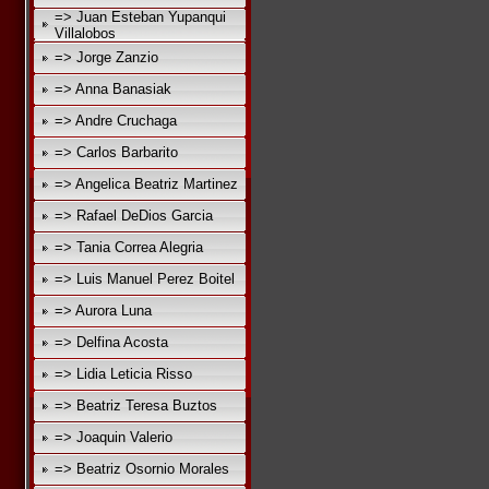
=> Juan Esteban Yupanqui
Villalobos
=> Jorge Zanzio
=> Anna Banasiak
=> Andre Cruchaga
=> Carlos Barbarito
=> Angelica Beatriz Martinez
=> Rafael DeDios Garcia
=> Tania Correa Alegria
=> Luis Manuel Perez Boitel
=> Aurora Luna
=> Delfina Acosta
=> Lidia Leticia Risso
=> Beatriz Teresa Buztos
=> Joaquin Valerio
=> Beatriz Osornio Morales