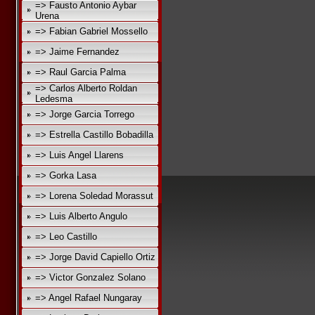
=> Fausto Antonio Aybar
Urena
=> Fabian Gabriel Mossello
=> Jaime Fernandez
=> Raul Garcia Palma
=> Carlos Alberto Roldan
Ledesma
=> Jorge Garcia Torrego
=> Estrella Castillo Bobadilla
=> Luis Angel Llarens
=> Gorka Lasa
=> Lorena Soledad Morassut
=> Luis Alberto Angulo
=> Leo Castillo
=> Jorge David Capiello Ortiz
=> Victor Gonzalez Solano
=> Angel Rafael Nungaray