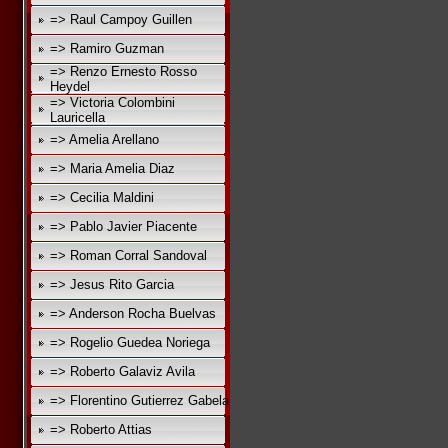
=> Raul Campoy Guillen
=> Ramiro Guzman
=> Renzo Ernesto Rosso
Heydel
=> Victoria Colombini
Lauricella
=> Amelia Arellano
=> Maria Amelia Diaz
=> Cecilia Maldini
=> Pablo Javier Piacente
=> Roman Corral Sandoval
=> Jesus Rito Garcia
=> Anderson Rocha Buelvas
=> Rogelio Guedea Noriega
=> Roberto Galaviz Avila
=> Florentino Gutierrez Gabela
=> Roberto Attias