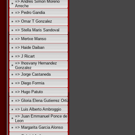
=> Andres Simon Moreno
Arreche
=> Pedro Gandia
=> Omar T Gonzalez
=> Stella Maris Sandoval
=> Mertxe Manso
=> Haide Daiban
=> J Ricart
=> Ihosvany Hernandez
Gonzalez
=> Jorge Castaneda
=> Diego Formia
=> Hugo Patuto
=> Gloria Elena Gutierrez Ortiz
=> Luis Alberto Ambroggio
=> Juan Emmanuel Ponce de
Leon
=> Margarita Garcia Alonso