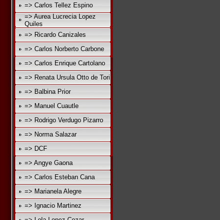
=> Carlos Tellez Espino
=> Aurea Lucrecia Lopez
Quiles
=> Ricardo Canizales
=> Carlos Norberto Carbone
=> Carlos Enrique Cartolano
=> Renata Ursula Otto de Tori
=> Balbina Prior
=> Manuel Cuautle
=> Rodrigo Verdugo Pizarro
=> Norma Salazar
=> DCF
=> Angye Gaona
=> Carlos Esteban Cana
=> Marianela Alegre
=> Ignacio Martinez
=> Lola Lopez Cozar