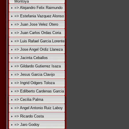
Montoya
=> Alejandro Felix Raimundo
=> Estefania Vazquez Alonso
=> Juan Jose Velez Otero
=> Juan Carlos Ordas Coria
=> Luis Rafael Garcia Lorente
=> Jose Angel Ordiz Llaneza
=> Jacinta Ceballos
=> Gildardo Gutierrez Isaza
=> Jesus Garcia Clavijo
=> Ingrid Odgers Toloza
=> Edilberto Cardenas Garcia
=> Cecilia Palma
=> Angel Antonio Ruiz Laboy
=> Ricardo Costa
=> Jaro Godoy