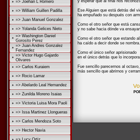
y esperar que al final nos reconoz
=> Joehan L Romero
Ese Alguien que está detrás del vi
=> William Guillen Padilla
ha empuñado su después con arm
=> Juan Manuel Gonzalez
Como el otro señor que está cans
=> Yolanda Gelices Nieto
y no sabe hacia dónde va ensaya
=> Washington Daniel
Como el otro señor que estando a
Gorosito Perez
ha caído a decir donde se nombra
=> Juan Andres Gonzalez
Fernandez
Como el único señor aprisionado
=> Victor Hugo Gajardo
en el único detrás que lo incorpora
Olivares
Fue sencillo parecernos al octavo,
=> Carlos Kuraiem
más sencillo que abrirnos y cerrar
=> Rocio Lamar
=> Abelardo Leal Hernandez
Vo
PO
=> Zunilda Moreno Isaias
=> Victoria Luisa Mora Paoli
=> Issa Martinez Llongueras
=> Carlos Mendoza Soto
=> Hector Navia
=> Lucy Ortiz