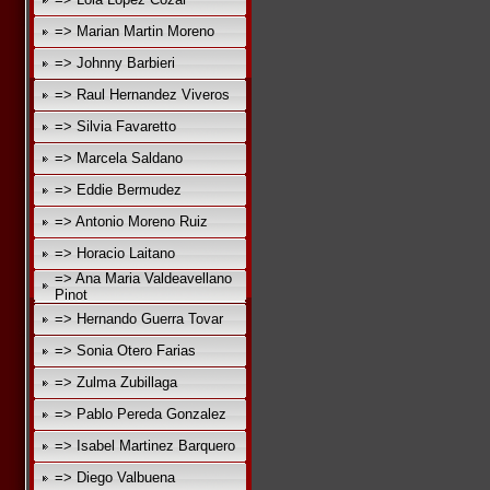
=> Marian Martin Moreno
=> Johnny Barbieri
=> Raul Hernandez Viveros
=> Silvia Favaretto
=> Marcela Saldano
=> Eddie Bermudez
=> Antonio Moreno Ruiz
=> Horacio Laitano
=> Ana Maria Valdeavellano
Pinot
=> Hernando Guerra Tovar
=> Sonia Otero Farias
=> Zulma Zubillaga
=> Pablo Pereda Gonzalez
=> Isabel Martinez Barquero
=> Diego Valbuena