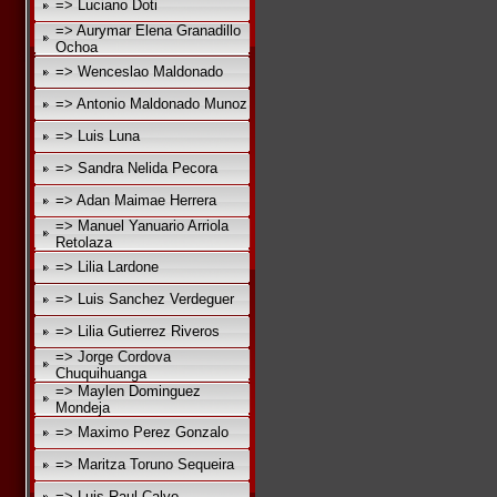
=> Luciano Doti
=> Aurymar Elena Granadillo
Ochoa
=> Wenceslao Maldonado
=> Antonio Maldonado Munoz
=> Luis Luna
=> Sandra Nelida Pecora
=> Adan Maimae Herrera
=> Manuel Yanuario Arriola
Retolaza
=> Lilia Lardone
=> Luis Sanchez Verdeguer
=> Lilia Gutierrez Riveros
=> Jorge Cordova
Chuquihuanga
=> Maylen Dominguez
Mondeja
=> Maximo Perez Gonzalo
=> Maritza Toruno Sequeira
=> Luis Raul Calvo