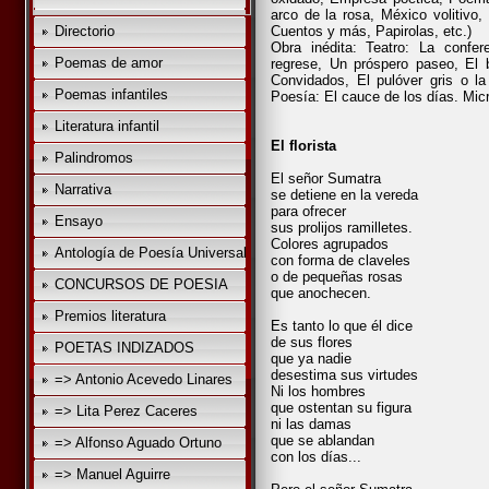
arco de la rosa, México volitivo,
Directorio
Cuentos y más, Papirolas, etc.)
Obra inédita: Teatro: La conf
Poemas de amor
regrese, Un próspero paseo, El b
Convidados, El pulóver gris o la
Poemas infantiles
Poesía: El cauce de los días. Micr
Literatura infantil
El florista
Palindromos
El señor Sumatra
Narrativa
se detiene en la vereda
para ofrecer
Ensayo
sus prolijos ramilletes.
Colores agrupados
Antología de Poesía Universal
con forma de claveles
o de pequeñas rosas
CONCURSOS DE POESIA
que anochecen.
Premios literatura
Es tanto lo que él dice
de sus flores
POETAS INDIZADOS
que ya nadie
desestima sus virtudes
=> Antonio Acevedo Linares
Ni los hombres
que ostentan su figura
=> Lita Perez Caceres
ni las damas
que se ablandan
=> Alfonso Aguado Ortuno
con los días...
=> Manuel Aguirre