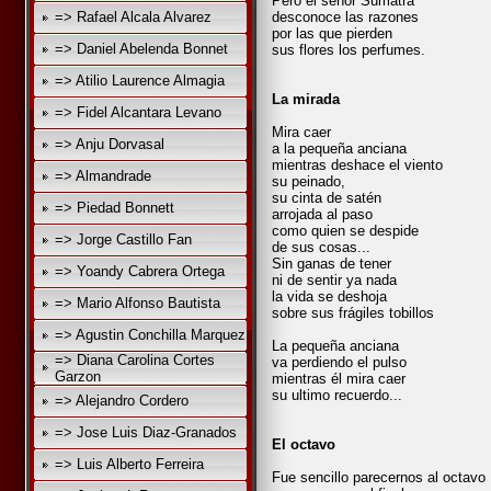
Pero el señor Sumatra
=> Rafael Alcala Alvarez
desconoce las razones
por las que pierden
=> Daniel Abelenda Bonnet
sus flores los perfumes.
=> Atilio Laurence Almagia
La mirada
=> Fidel Alcantara Levano
Mira caer
=> Anju Dorvasal
a la pequeña anciana
mientras deshace el viento
=> Almandrade
su peinado,
su cinta de satén
=> Piedad Bonnett
arrojada al paso
como quien se despide
=> Jorge Castillo Fan
de sus cosas...
Sin ganas de tener
=> Yoandy Cabrera Ortega
ni de sentir ya nada
la vida se deshoja
=> Mario Alfonso Bautista
sobre sus frágiles tobillos
=> Agustin Conchilla Marquez
La pequeña anciana
=> Diana Carolina Cortes
va perdiendo el pulso
Garzon
mientras él mira caer
su ultimo recuerdo...
=> Alejandro Cordero
=> Jose Luis Diaz-Granados
El octavo
=> Luis Alberto Ferreira
Fue sencillo parecernos al octavo