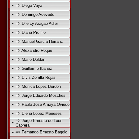
=> Diego Vaya
=> Domingo Acevedo
=> Dilercy Aragao Adler
=> Diana Profilio
=> Manuel Garcia Herranz
=> Alexandro Roque
=> Mario Doldan
=> Guillermo Ibanez
=> Elvis Zorrilla Rojas
=> Monica Lopez Bordon
=> Jorge Eduardo Mosches
=> Pablo Jose Amaya Oviedo
=> Elena Lopez Meneses
=> Jorge Ernesto de Leon
Cabrera
=> Fernando Ernesto Baggio