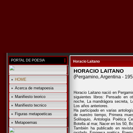
PORTAL DE POESIA
Horacio Laitano
HORACIO LAITANO
(Pergamino, Argentina - 1955
HOME
Acerca de metapoesia
Horacio Laitano nació en Pergami
Manifiesto teorico
siguientes libros: Pensado en o
noche, La mandrágora secreta, L
Manifiesto tecnico
Los años anteriores.
Ha participado en varias antolog
Figuras metapoeticas
de nuestro tiempo, Primera mues
Soliloquio, Antología Poética
Metapoemas
Botella al mar, Nacer en los 50, Bo
También ha publicado en revistas
oxidado, Empresa poética, Poema