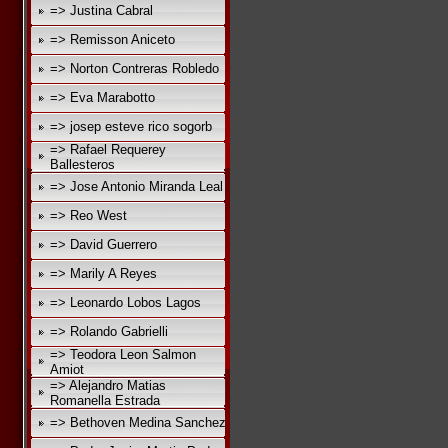
=> Justina Cabral
=> Remisson Aniceto
=> Norton Contreras Robledo
=> Eva Marabotto
=> josep esteve rico sogorb
=> Rafael Requerey
Ballesteros
=> Jose Antonio Miranda Leal
=> Reo West
=> David Guerrero
=> Marily A Reyes
=> Leonardo Lobos Lagos
=> Rolando Gabrielli
=> Teodora Leon Salmon
Amiot
=> Alejandro Matias
Romanella Estrada
=> Bethoven Medina Sanchez