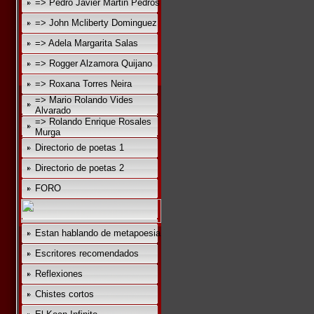
=> Pedro Javier Martin Pedros
=> John Mcliberty Dominguez
=> Adela Margarita Salas
=> Rogger Alzamora Quijano
=> Roxana Torres Neira
=> Mario Rolando Vides
Alvarado
=> Rolando Enrique Rosales
Murga
Directorio de poetas 1
Directorio de poetas 2
FORO
Estan hablando de metapoesia
Escritores recomendados
Reflexiones
Chistes cortos