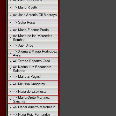
=> Mario Rivetti
=> Jose Antonio Gil Montoya
=> Sofia Rosa
=> Maria Eleonor Prado
=> Maria de las Mercedes
Semhan
=> Jael Uribe
=> Xiomara Maura Rodriguez
Avila
=> Teresa Esparza Oteo
=> Karina Luz Bocanegra
Salcedo
=> Mario Z Puglisi
=> Melissa Nungaray
=> Nuria de Espinosa
=> Maria Oreto Martinez
Sanchis
=> Oscar Alberto Marchesin
=> Nuria Ruiz Fernandez