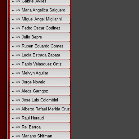
=> Gabriel Aviles
=> Maria Angelica Salguero
=> Miguel Angel Migliarini
=> Pedro Oscar Godinez
=> Julio Bepre
=> Ruben Eduardo Gomez
=> Lucia Estrada Zapata
=> Pablo Velasquez Ortiz
=> Melvyn Aguilar
=> Jorge Novelo
=> Aleqs Garrigoz
=> Jose Luis Colombini
=> Alberto Rafael Merida Cruz
=> Raul Heraud
=> Rei Berroa
=> Mariano Shifman