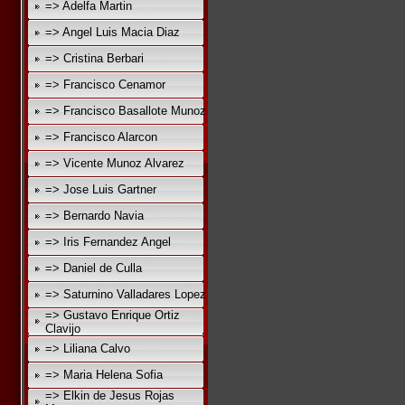
=> Adelfa Martin
=> Angel Luis Macia Diaz
=> Cristina Berbari
=> Francisco Cenamor
=> Francisco Basallote Munoz
=> Francisco Alarcon
=> Vicente Munoz Alvarez
=> Jose Luis Gartner
=> Bernardo Navia
=> Iris Fernandez Angel
=> Daniel de Culla
=> Saturnino Valladares Lopez
=> Gustavo Enrique Ortiz
Clavijo
=> Liliana Calvo
=> Maria Helena Sofia
=> Elkin de Jesus Rojas