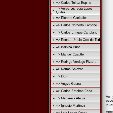
=> Carlos Tellez Espino
=> Aurea Lucrecia Lopez
Quiles
=> Ricardo Canizales
=> Carlos Norberto Carbone
=> Carlos Enrique Cartolano
=> Renata Ursula Otto de Tori
=> Balbina Prior
=> Manuel Cuautle
=> Rodrigo Verdugo Pizarro
=> Norma Salazar
=> DCF
=> Angye Gaona
=> Carlos Esteban Cana
Vos 
=> Marianela Alegre
espe
orga
=> Ignacio Martinez
Ante
=> Lola Lopez Cozar