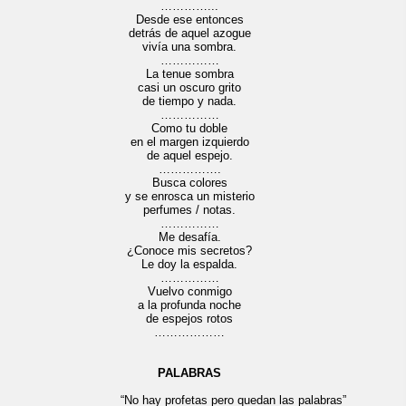
…………...
Desde ese entonces
detrás de aquel azogue
vivía una sombra.
……………
La tenue sombra
casi un oscuro grito
de tiempo y nada.
……………
Como tu doble
en el margen izquierdo
de aquel espejo.
…………….
Busca colores
y se enrosca un misterio
perfumes / notas.
……………
Me desafía.
¿Conoce mis secretos?
Le doy la espalda.
……………
Vuelvo conmigo
a la profunda noche
de espejos rotos
………………
PALABRAS
“No hay profetas pero quedan las palabras”