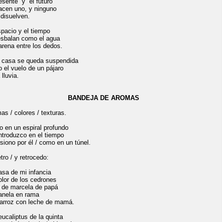
resente y el futuro
acen uno, y ninguno
 disuelven.
spacio y el tiempo
esbalan como el agua
 arena entre los dedos.
 casa se queda suspendida
 el vuelo de un pájaro
 lluvia.
BANDEJA DE AROMAS
as / colores / texturas.
 en un espiral profundo
ntroduzco en el tiempo
rsiono por él / como en un túnel.
tro / y retrocedo:
asa de mi infancia
 olor de los cedrones
é de marcela de papá
anela en rama
 arroz con leche de mamá.
eucaliptus de la quinta