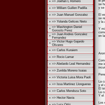
el p
=> Joehan L Romero
se h
y se
=> William Guillen Padilla
=> Juan Manuel Gonzalez
El e
se r
=> Yolanda Gelices Nieto
y la
=> Washington Daniel
Y mi
Gorosito Perez
como
=> Juan Andres Gonzalez
en la
Fernandez
=> Victor Hugo Gajardo
Olivares
=> Carlos Kuraiem
Arom
=> Rocio Lamar
Como
=> Abelardo Leal Hernandez
me i
incu
=> Zunilda Moreno Isaias
Pene
=> Victoria Luisa Mora Paoli
La c
=> Issa Martinez Llongueras
y el
El t
=> Carlos Mendoza Soto
La c
Y el
=> Hector Navia
Los 
=> Lucy Ortiz