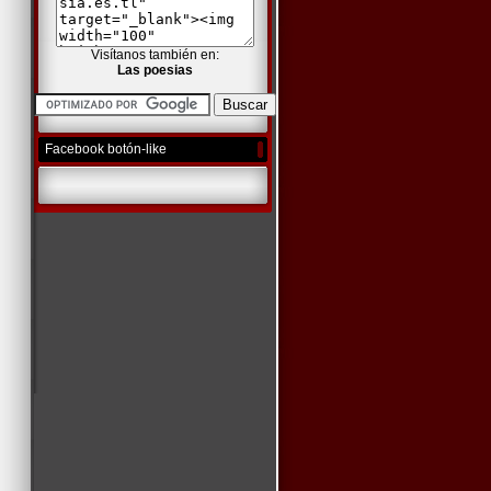
Visítanos también en:
Las poesias
Facebook botón-like