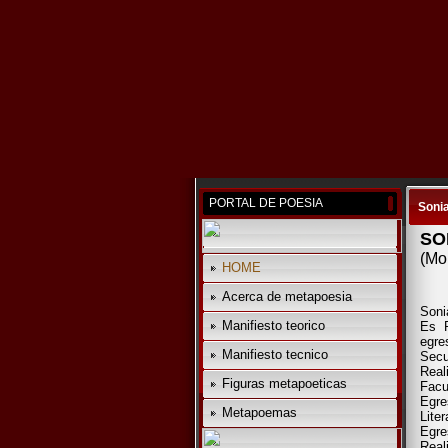
PORTAL DE POESIA
Sonia
SO
(Mo
HOME
Acerca de metapoesia
Soni
Manifiesto teorico
Es P
egre
Manifiesto tecnico
Secu
Real
Figuras metapoeticas
Facu
Egre
Metapoemas
Liter
Egre
Rea