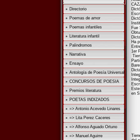
CAZ
Directorio
Dict
Escr
Poemas de amor
Dict
Insti
Poemas infantiles
Fue 
Obtu
Literatura infantil
Dict
Ha p
Palindromos
Entr
1er 
Narrativa
Tien
Part
Ensayo
Bare
Dicta
Antología de Poesía Universal
Inte
Inte
CONCURSOS DE POESIA
Escri
Este
Premios literatura
en S
POETAS INDIZADOS
=> Antonio Acevedo Linares
“S
=> Lita Perez Caceres
No
J
=> Alfonso Aguado Ortuno
Tien
=> Manuel Aguirre