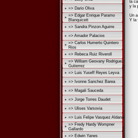
la ca
y la
=> Dario Oliva
=> Edgar Enrique Paramo
Un a
Blanquicett
Y la
=> Sandra Pinzon Aguirre
El
=> Amador Palacios
=> Carlos Humerto Quintero
Rios
=> Rebeca Ruiz Riveroll
=> William Geovany Rodriguez
Gutierrez
=> Luis Yuseff Reyes Leyva
=> Ivonne Sanchez Barea
=> Magali Sauceda
=> Jorge Torres Daudet
=> Ulises Varsovia
=> Luis Felipe Vasquez Aldana
=> Fredy Hardy Wompner
Gallardo
=> Edwin Yanes