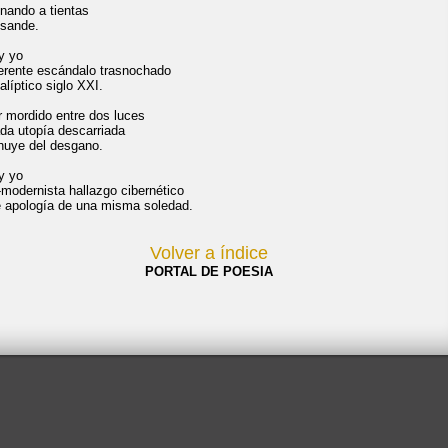
nando a tientas
esande.
y yo
verente escándalo trasnochado
alíptico siglo XXI.
r mordido entre dos luces
da utopía descarriada
huye del desgano.
y yo
-modernista hallazgo cibernético
te apología de una misma soledad.
Volver a índice
PORTAL DE POESIA