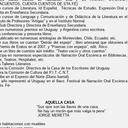
ACUENTOS, CUENTA CUENTOS DE STA.FÉ)
ó cursos de Literatura, Id Español, Técnicas de Estudio, Expresión Oral y
ita en Enseñanza Secundaria.
ó cursos de Lenguaje y Comunicación y de Didáctica de la Literatura en el
tuto de Profesores “Artigas” y en el Instituto Normal.
Sub Directora y Directora de Enseñanza Secundaria.
vo numerosos premios en Uruguay y Argentina como escritora.
a conferencias y presenta libros.
ublicado en numerosas antologías de Montevideo, Chile, Ecuador, etc.
e sus libros se cuentan “Detrás del espejo” , libro artesanal que obtuviera el
Premio de Eratos en el 2007, y “Poemas con espejos”, edit. Ático.
e un libro de cuentos aún inédito: “Teatro vacío y otros cuentos”.
icipa en numerosos espectáculos de Narración Oral Escénica en Bibliotecas,
s, Teatros, Hospitales, etc.
 Talleres Literarios .
gra la Comisión Directiva de la Casa de los Escritores del Uruguay.
gra la Comisión de Cultura del P.I.T.-C.N.T.
be en el Expreso del Norte (Diario barrial).
 año representó al Uruguay en el 8avo. Festival de Narración Oral Escénica
ta. Fé-
AQUELLA CASA
us ojos son las llaves de una casa.
 hay un rincón que más valga la pena”
ORGE MERETTA
e habitaciones con muebles