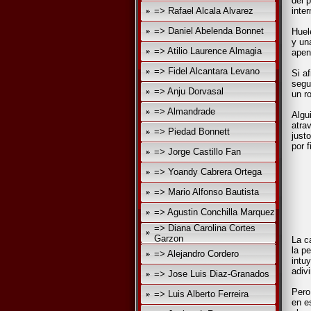
del 
=> Rafael Alcala Alvarez
inter
=> Daniel Abelenda Bonnet
Huel
y un
=> Atilio Laurence Almagia
apen
=> Fidel Alcantara Levano
Si a
segu
=> Anju Dorvasal
un ro
=> Almandrade
Algu
atra
=> Piedad Bonnett
just
por f
=> Jorge Castillo Fan
=> Yoandy Cabrera Ortega
“Vu
=> Mario Alfonso Bautista
co
el 
=> Agustin Conchilla Marquez
J
=> Diana Carolina Cortes
Garzon
La c
la p
=> Alejandro Cordero
intu
adiv
=> Jose Luis Diaz-Granados
Pero
=> Luis Alberto Ferreira
en e