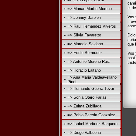
cami
el d
=> Marian Martin Moreno
Vos 
=> Johnny Barbieri
irre
apoc
=> Raul Hernandez Viveros
=> Silvia Favaretto
Dolo
soña
=> Marcela Saldano
que 
=> Eddie Bermudez
Vos 
post
=> Antonio Moreno Ruiz
tris
=> Horacio Laitano
=> Ana Maria Valdeavellano
Pinot
=> Hernando Guerra Tovar
=> Sonia Otero Farias
=> Zulma Zubillaga
=> Pablo Pereda Gonzalez
=> Isabel Martinez Barquero
=> Diego Valbuena