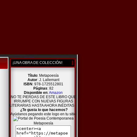
¡UNA OBRA DE COLECCIÓN!
Título
: Metapoesía
Autor
: J. Lallemant
ISBN
: 978-1725512801
Páginas
: 82
Disponible en
:
Amazon
NO TE PIERDAS DE ESTE LIBRO QUE
IRRUMPE CON NUEVAS FIGURAS
LITERARIAS HASTA AHORA INÉDITAS
¿Te gusta lo que hacemos?
Ayúdanos pegando este logo en tu sitio
Metapoesía