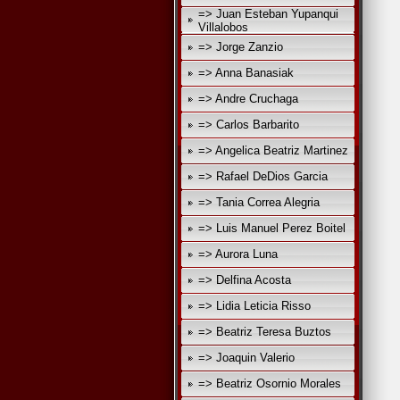
=> Juan Esteban Yupanqui
Villalobos
=> Jorge Zanzio
=> Anna Banasiak
=> Andre Cruchaga
=> Carlos Barbarito
=> Angelica Beatriz Martinez
=> Rafael DeDios Garcia
=> Tania Correa Alegria
=> Luis Manuel Perez Boitel
=> Aurora Luna
=> Delfina Acosta
=> Lidia Leticia Risso
=> Beatriz Teresa Buztos
=> Joaquin Valerio
=> Beatriz Osornio Morales