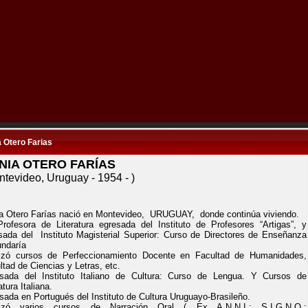
 Otero Farias
NIA OTERO FARÍAS
ntevideo, Uruguay - 1954 - )
a Otero Farías nació en Montevideo, URUGUAY, donde continúa viviendo.
rofesora de Literatura egresada del Instituto de Profesores “Artigas”, y
sada del Instituto Magisterial Superior: Curso de Directores de Enseñanza
ndaría
izó cursos de Perfeccionamiento Docente en Facultad de Humanidades,
ltad de Ciencias y Letras, etc.
sada del Instituto Italiano de Cultura: Curso de Lengua. Y Cursos de
atura Italiana.
sada en Portugués del Instituto de Cultura Uruguayo-Brasileño.
lizó varios cursos de Narración Oral ( Ex A.N.N.I.; S.I.G.N.O.;