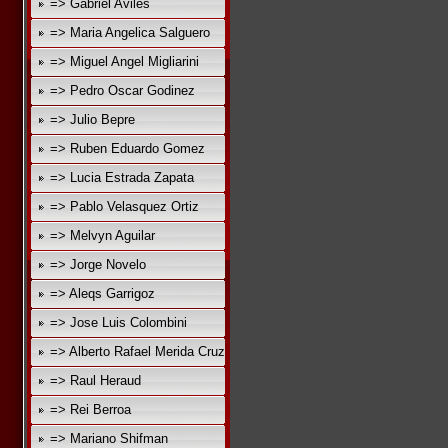
=> Gabriel Aviles
=> Maria Angelica Salguero
=> Miguel Angel Migliarini
=> Pedro Oscar Godinez
=> Julio Bepre
=> Ruben Eduardo Gomez
=> Lucia Estrada Zapata
=> Pablo Velasquez Ortiz
=> Melvyn Aguilar
=> Jorge Novelo
=> Aleqs Garrigoz
=> Jose Luis Colombini
=> Alberto Rafael Merida Cruz
=> Raul Heraud
=> Rei Berroa
=> Mariano Shifman