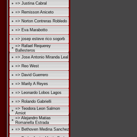
=> Justina Cabral
=> Remisson Aniceto
=> Norton Contreras Robledo
=> Eva Marabotto
=> josep esteve rico sogorb
=> Rafael Requerey
Ballesteros
=> Jose Antonio Miranda Leal
=> Reo West
=> David Guerrero
=> Marily A Reyes
=> Leonardo Lobos Lagos
=> Rolando Gabrielli
=> Teodora Leon Salmon
Amiot
=> Alejandro Matias
Romanella Estrada
=> Bethoven Medina Sanchez