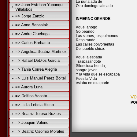
La puñalada de
=> Juan Esteban Yupanqui
Otro domingo taimado.
Villalobos
=> Jorge Zanzio
INFIERNO GRANDE
=> Anna Banasiak
Aquel ahogo
Golpeando
=> Andre Cruchaga
Las sienes, los pulmones
Respirando
=> Carlos Barbarito
Las calles polvorientas
Del pueblo chico.
=> Angelica Beatriz Martinez
Aquella espada
=> Rafael DeDios Garcia
Traspasándote
Silenciosa herida,
=> Tania Correa Alegria
sangre joven
Y la vida que se escapaba
=> Luis Manuel Perez Boitel
Pues la Vida
estaba en otra parte…
=> Aurora Luna
=> Delfina Acosta
Vo
PO
=> Lidia Leticia Risso
=> Beatriz Teresa Buztos
=> Joaquin Valerio
=> Beatriz Osornio Morales