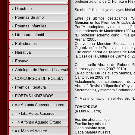
profesor adjunto de C. Política e Hi
Directorio
Su obra édita incluye ensayos históri
Poemas de amor
Entre los últimos, destacamos: “
Mención en los Premios Anuales de
Poemas infantiles
Por “Manodepiedra y otros relatos”, 
la Intendencia de Montevideo (2004)
Literatura infantil
“El profesor” (cuento corto); fue 
Arena” (2005).
Palindromos
Obtuvo una Mención Especial en 
Organización de Prensa del Interior
Narrativa
Fue coordinador de Talleres de Nar
la Casa de la Cultura de Carmelo (
Ensayo
Con el sello Abrace de Roberto Bi
cuentos y poemas (2007-2010).
Antología de Poesía Universal
La editorial De los cuatro vientos,
Cantón”, en 2008. (*)
CONCURSOS DE POESIA
Actualmente, es colaborador de var
Abrace”; Revista “Hipoética” (Paysand
Premios literatura
Sacramento), y miembro fundador de 
POETAS INDIZADOS
(*) Más información en el Registro N
=> Antonio Acevedo Linares
TOMORROW
(a Luis A. Carro)
=> Lita Perez Caceres
Escribe ahora, amigo,
=> Alfonso Aguado Ortuno
Escribe hoy mismo
Cada palabra tuya,
=> Manuel Aguirre
Cada palabra nuestra