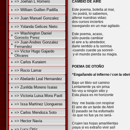
=> Joehan L Romero
CAMBIO DE AIRE
=> William Guillen Padilla
Este poema, botella al mar,
no podrá, lo sabemos,
alterar nuestras vidas:
=> Juan Manuel Gonzalez
dos cursos inciertos
navegando en un mar agitado.
=> Yolanda Gelices Nieto
=> Washington Daniel
Este poema, acaso,
Gorosito Perez
sólo pueda cambiar
=> Juan Andres Gonzalez
el aire a tu alrededor,
darle sentido a tu sonrisa
Fernandez
-cuando cueste ya sonreír-
=> Victor Hugo Gajardo
y el mundo pierda su magia.
Olivares
=> Carlos Kuraiem
POEMA DE OTOÑO
=> Rocio Lamar
“Engañando al infierno / con la o
=> Abelardo Leal Hernandez
Bajo un tibio sol camino
Lentamente ya sin prisa
=> Zunilda Moreno Isaias
No voy a ningún sitio y
Esta plaza es mi horizonte
=> Victoria Luisa Mora Paoli
Hoy me basta con respirar
=> Issa Martinez Llongueras
El aire de un tarde de Abril
El pasado se ha esfumado
=> Carlos Mendoza Soto
-lo que no fue ya no será-
=> Hector Navia
Crujen las hojas amarillentas
¡vaya si es extraño vivir así!
=> Lucy Ortiz