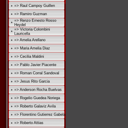
=> Raul Campoy Guillen
=> Ramiro Guzman
=> Renzo Ernesto Rosso
Heydel
=> Victoria Colombini
Lauricella
=> Amelia Arellano
=> Maria Amelia Diaz
=> Cecilia Maldini
=> Pablo Javier Piacente
=> Roman Corral Sandoval
=> Jesus Rito Garcia
=> Anderson Rocha Buelvas
=> Rogelio Guedea Noriega
=> Roberto Galaviz Avila
=> Florentino Gutierrez Gabela
=> Roberto Attias