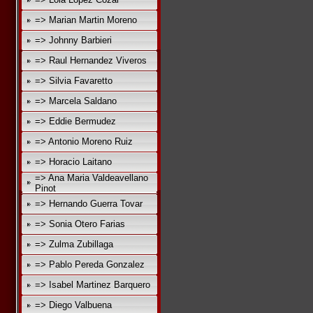
=> Marian Martin Moreno
=> Johnny Barbieri
=> Raul Hernandez Viveros
=> Silvia Favaretto
=> Marcela Saldano
=> Eddie Bermudez
=> Antonio Moreno Ruiz
=> Horacio Laitano
=> Ana Maria Valdeavellano
Pinot
=> Hernando Guerra Tovar
=> Sonia Otero Farias
=> Zulma Zubillaga
=> Pablo Pereda Gonzalez
=> Isabel Martinez Barquero
=> Diego Valbuena