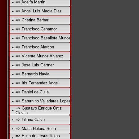
=> Adelfa Martin
=> Angel Luis Macia Diaz
=> Cristina Berbari
=> Francisco Cenamor
=> Francisco Basallote Munoz
=> Francisco Alarcon
=> Vicente Munoz Alvarez
=> Jose Luis Gartner
=> Bernardo Navia
=> Iris Fernandez Angel
=> Daniel de Culla
=> Saturnino Valladares Lopez
=> Gustavo Enrique Ortiz
Clavijo
=> Liliana Calvo
=> Maria Helena Sofia
=> Elkin de Jesus Rojas