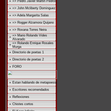
=> Pedro Javier Martin Pedros
=> John Mcliberty Dominguez
=> Adela Margarita Salas
=> Rogger Alzamora Quijano
=> Roxana Torres Neira
=> Mario Rolando Vides
Alvarado
=> Rolando Enrique Rosales
Murga
Directorio de poetas 1
Directorio de poetas 2
FORO
Estan hablando de metapoesia
Escritores recomendados
Reflexiones
Chistes cortos