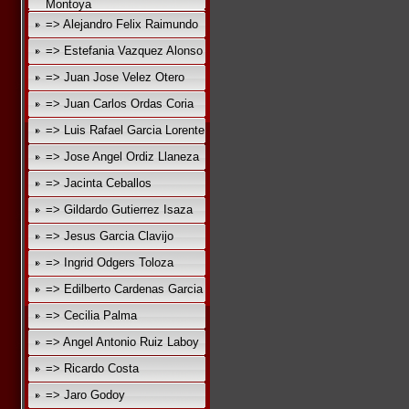
Montoya
=> Alejandro Felix Raimundo
=> Estefania Vazquez Alonso
=> Juan Jose Velez Otero
=> Juan Carlos Ordas Coria
=> Luis Rafael Garcia Lorente
=> Jose Angel Ordiz Llaneza
=> Jacinta Ceballos
=> Gildardo Gutierrez Isaza
=> Jesus Garcia Clavijo
=> Ingrid Odgers Toloza
=> Edilberto Cardenas Garcia
=> Cecilia Palma
=> Angel Antonio Ruiz Laboy
=> Ricardo Costa
=> Jaro Godoy