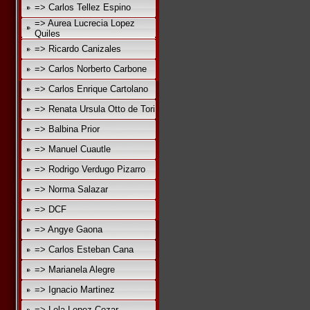
=> Carlos Tellez Espino
=> Aurea Lucrecia Lopez
Quiles
=> Ricardo Canizales
=> Carlos Norberto Carbone
=> Carlos Enrique Cartolano
=> Renata Ursula Otto de Tori
=> Balbina Prior
=> Manuel Cuautle
=> Rodrigo Verdugo Pizarro
=> Norma Salazar
=> DCF
=> Angye Gaona
=> Carlos Esteban Cana
=> Marianela Alegre
=> Ignacio Martinez
=> Lola Lopez Cozar