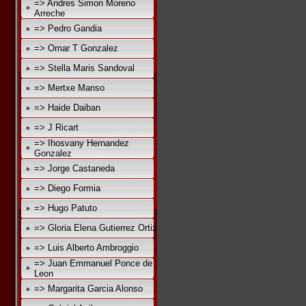
=> Andres Simon Moreno
Arreche
=> Pedro Gandia
=> Omar T Gonzalez
=> Stella Maris Sandoval
=> Mertxe Manso
=> Haide Daiban
=> J Ricart
=> Ihosvany Hernandez
Gonzalez
=> Jorge Castaneda
=> Diego Formia
=> Hugo Patuto
=> Gloria Elena Gutierrez Ortiz
=> Luis Alberto Ambroggio
=> Juan Emmanuel Ponce de
Leon
=> Margarita Garcia Alonso