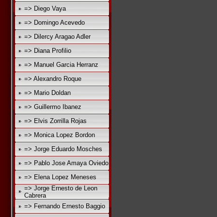
=> Diego Vaya
=> Domingo Acevedo
=> Dilercy Aragao Adler
=> Diana Profilio
=> Manuel Garcia Herranz
=> Alexandro Roque
=> Mario Doldan
=> Guillermo Ibanez
=> Elvis Zorrilla Rojas
=> Monica Lopez Bordon
=> Jorge Eduardo Mosches
=> Pablo Jose Amaya Oviedo
=> Elena Lopez Meneses
=> Jorge Ernesto de Leon
Cabrera
=> Fernando Ernesto Baggio