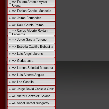
=> Fausto Antonio Aybar
Urena
=> Fabian Gabriel Mossello
=> Jaime Fernandez
=> Raul Garcia Palma
=> Carlos Alberto Roldan
Ledesma
=> Jorge Garcia Torrego
=> Estrella Castillo Bobadilla
=> Luis Angel Llarens
=> Gorka Lasa
=> Lorena Soledad Morassut
=> Luis Alberto Angulo
=> Leo Castillo
=> Jorge David Capiello Ortiz
=> Victor Gonzalez Solano
=> Angel Rafael Nungaray