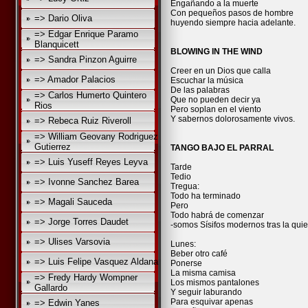
Engañando a la muerte
Con pequeños pasos de hombre
=> Dario Oliva
huyendo siempre hacia adelante.
=> Edgar Enrique Paramo
Blanquicett
BLOWING IN THE WIND
=> Sandra Pinzon Aguirre
Creer en un Dios que calla
=> Amador Palacios
Escuchar la música
De las palabras
=> Carlos Humerto Quintero
Que no pueden decir ya
Rios
Pero soplan en el viento
Y sabernos dolorosamente vivos.
=> Rebeca Ruiz Riveroll
=> William Geovany Rodriguez
Gutierrez
TANGO BAJO EL PARRAL
=> Luis Yuseff Reyes Leyva
Tarde
Tedio
=> Ivonne Sanchez Barea
Tregua:
Todo ha terminado
=> Magali Sauceda
Pero
Todo habrá de comenzar
=> Jorge Torres Daudet
-somos Sísifos modernos tras la quier
=> Ulises Varsovia
Lunes:
Beber otro café
=> Luis Felipe Vasquez Aldana
Ponerse
La misma camisa
=> Fredy Hardy Wompner
Los mismos pantalones
Gallardo
Y seguir laburando
Para esquivar apenas
=> Edwin Yanes