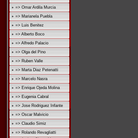
=> Omar Ardila Murcia
=> Marianela Puebla
=> Luis Benitez
=> Alberto Boco
=> Alfredo Palacio
=> Olga del Pino
=> Ruben Valle
=> Marta Diaz Petenatti
=> Marcelo Nasra
=> Enrique Ojeda Molina
=> Eugenia Cabral
=> Jose Rodriguez Infante
=> Oscar Malvicio
=> Claudio Simiz
=> Rolando Revagliatti