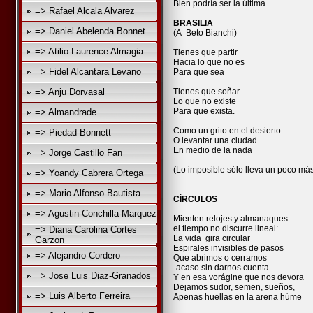
Bien podría ser la última…
=> Rafael Alcala Alvarez
BRASILIA
=> Daniel Abelenda Bonnet
(A Beto Bianchi)
=> Atilio Laurence Almagia
Tienes que partir
Hacia lo que no es
=> Fidel Alcantara Levano
Para que sea
=> Anju Dorvasal
Tienes que soñar
Lo que no existe
Para que exista.
=> Almandrade
Como un grito en el desierto
=> Piedad Bonnett
O levantar una ciudad
En medio de la nada
=> Jorge Castillo Fan
(Lo imposible sólo lleva un poco más
=> Yoandy Cabrera Ortega
=> Mario Alfonso Bautista
CÍRCULOS
=> Agustin Conchilla Marquez
Mienten relojes y almanaques:
el tiempo no disc
=> Diana Carolina Cortes
La vida gira circular
Garzon
Espirales invisibles de pasos
=> Alejandro Cordero
Que abrimos o cerramos
-acaso sin darnos cuenta-.
=> Jose Luis Diaz-Granados
Y en esa vorágine que nos devora
Dejamos sudor, semen, sueños,
=> Luis Alberto Ferreira
Apenas huellas en la arena húme