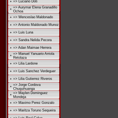
=> Luciano Doti
=> Aurymar Elena Granadillo
Ochoa
=> Wenceslao Maldonado
=> Antonio Maldonado Munoz
=> Luis Luna
=> Sandra Nelida Pecora
=> Adan Maimae Herrera
=> Manuel Yanuario Arriola
Retolaza
=> Lilia Lardone
=> Luis Sanchez Verdeguer
=> Lilia Gutierrez Riveros
=> Jorge Cordova
Chuquihuanga
=> Maylen Dominguez
Mondeja
=> Maximo Perez Gonzalo
=> Maritza Toruno Sequeira
=> Luis Raul Calvo