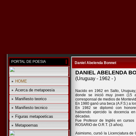
PORTAL DE POESIA
Daniel Abelenda Bonnet
DANIEL ABELENDA B
(Uruguay - 1962 - )
HOME
Acerca de metapoesia
Nacido en 1962 en Salto, Uruguay,
donde se inició muy joven (15 a
Manifiesto teorico
corresponsal de medios de Montevi
En 1980 ganó una beca (A.F.S.) a los
Manifiesto tecnico
En 1982 se diplomó con honores 
habiendo ejercido la docencia e
Figuras metapoeticas
décadas.
Fue Profesor de Inglés en cursos p
ROSARIO de O.R.T. (3 años).
Metapoemas
Asimismo, cursó la Licenciatura de C