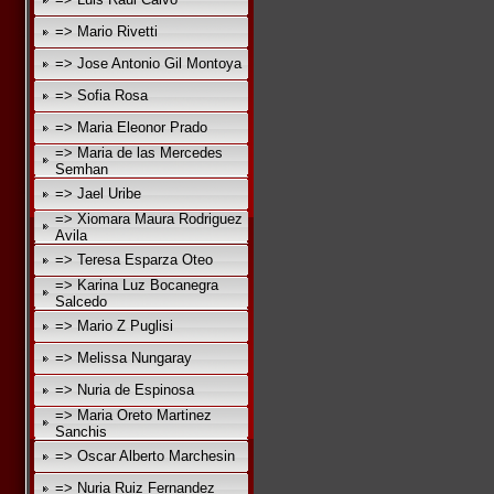
=> Mario Rivetti
=> Jose Antonio Gil Montoya
=> Sofia Rosa
=> Maria Eleonor Prado
=> Maria de las Mercedes
Semhan
=> Jael Uribe
=> Xiomara Maura Rodriguez
Avila
=> Teresa Esparza Oteo
=> Karina Luz Bocanegra
Salcedo
=> Mario Z Puglisi
=> Melissa Nungaray
=> Nuria de Espinosa
=> Maria Oreto Martinez
Sanchis
=> Oscar Alberto Marchesin
=> Nuria Ruiz Fernandez