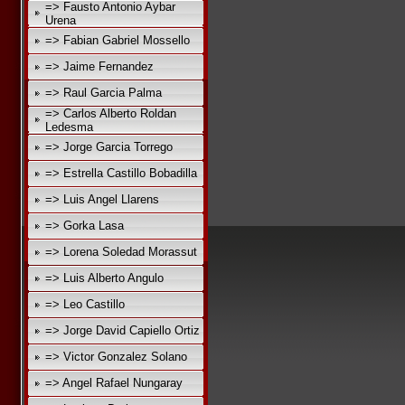
=> Fausto Antonio Aybar
Urena
=> Fabian Gabriel Mossello
=> Jaime Fernandez
=> Raul Garcia Palma
=> Carlos Alberto Roldan
Ledesma
=> Jorge Garcia Torrego
=> Estrella Castillo Bobadilla
=> Luis Angel Llarens
=> Gorka Lasa
=> Lorena Soledad Morassut
=> Luis Alberto Angulo
=> Leo Castillo
=> Jorge David Capiello Ortiz
=> Victor Gonzalez Solano
=> Angel Rafael Nungaray