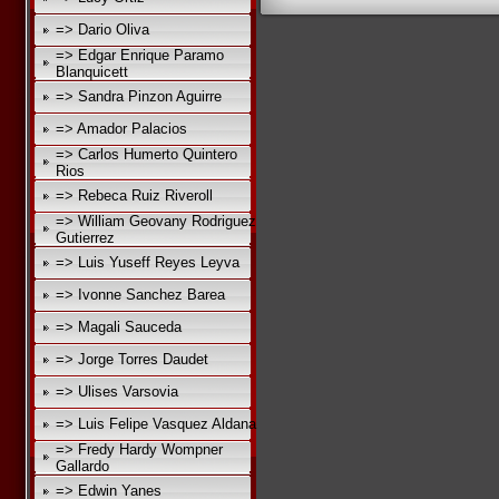
=> Dario Oliva
=> Edgar Enrique Paramo
Blanquicett
=> Sandra Pinzon Aguirre
=> Amador Palacios
=> Carlos Humerto Quintero
Rios
=> Rebeca Ruiz Riveroll
=> William Geovany Rodriguez
Gutierrez
=> Luis Yuseff Reyes Leyva
=> Ivonne Sanchez Barea
=> Magali Sauceda
=> Jorge Torres Daudet
=> Ulises Varsovia
=> Luis Felipe Vasquez Aldana
=> Fredy Hardy Wompner
Gallardo
=> Edwin Yanes