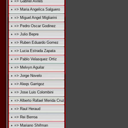
=> Gabriel Aviles
=> Maria Angelica Salguero
=> Miguel Angel Migliarini
=> Pedro Oscar Godinez
=> Julio Bepre
=> Ruben Eduardo Gomez
=> Lucia Estrada Zapata
=> Pablo Velasquez Ortiz
=> Melvyn Aguilar
=> Jorge Novelo
=> Aleqs Garrigoz
=> Jose Luis Colombini
=> Alberto Rafael Merida Cruz
=> Raul Heraud
=> Rei Berroa
=> Mariano Shifman