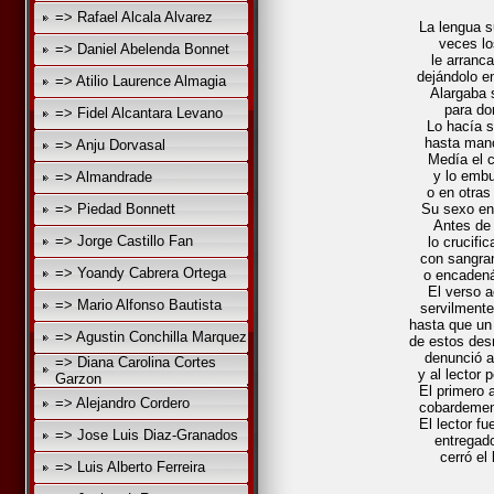
=> Rafael Alcala Alvarez
La lengua s
veces lo
=> Daniel Abelenda Bonnet
le arranca
dejándolo e
=> Atilio Laurence Almagia
Alargaba 
para do
=> Fidel Alcantara Levano
Lo hacía 
hasta manch
=> Anju Dorvasal
Medía el c
y lo embu
=> Almandrade
o en otras
=> Piedad Bonnett
Su sexo en 
Antes de
=> Jorge Castillo Fan
lo crucifi
con sangra
=> Yoandy Cabrera Ortega
o encadená
El verso 
=> Mario Alfonso Bautista
servilmente
hasta que un 
=> Agustin Conchilla Marquez
de estos des
denunció a
=> Diana Carolina Cortes
y al lector
Garzon
El primero 
=> Alejandro Cordero
cobardement
El lector fu
=> Jose Luis Diaz-Granados
entregado
cerró el 
=> Luis Alberto Ferreira