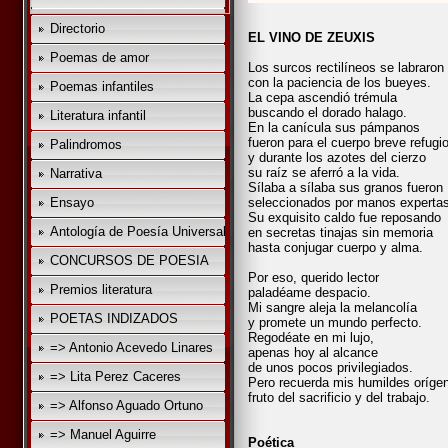
Directorio
EL VINO DE ZEUXIS
Poemas de amor
Los surcos rectilíneos se labraron
con la paciencia de los bueyes.
Poemas infantiles
La cepa ascendió trémula
buscando el dorado halago.
Literatura infantil
En la canícula sus pámpanos
fueron para el cuerpo breve refugio
Palindromos
y durante los azotes del cierzo
su raíz se aferró a la vida.
Narrativa
Sílaba a sílaba sus granos fueron
Ensayo
seleccionados por manos expertas
Su exquisito caldo fue reposando
Antología de Poesía Universal
en secretas tinajas sin memoria
hasta conjugar cuerpo y alma.
CONCURSOS DE POESIA
Por eso, querido lector
Premios literatura
paladéame despacio.
Mi sangre aleja la melancolía
POETAS INDIZADOS
y promete un mundo perfecto.
Regodéate en mi lujo,
=> Antonio Acevedo Linares
apenas hoy al alcance
de unos pocos privilegiados.
=> Lita Perez Caceres
Pero recuerda mis humildes oríge
fruto del sacrificio y del trabajo.
=> Alfonso Aguado Ortuno
=> Manuel Aguirre
Poética