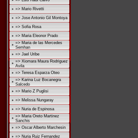
=> Mario Rivetti
=> Jose Antonio Gil Montoya
=> Sofia Rosa
=> Maria Eleonor Prado
=> Maria de las Mercedes
Semhan
=> Jael Uribe
=> Xiomara Maura Rodriguez
Avila
=> Teresa Esparza Oteo
=> Karina Luz Bocanegra
Salcedo
=> Mario Z Puglisi
=> Melissa Nungaray
=> Nuria de Espinosa
=> Maria Oreto Martinez
Sanchis
=> Oscar Alberto Marchesin
=> Nuria Ruiz Fernandez