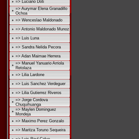
=> Luciano Doti
=> Aurymar Elena Granadillo
Ochoa
=> Wenceslao Maldonado
=> Antonio Maldonado Munoz
=> Luis Luna
=> Sandra Nelida Pecora
=> Adan Maimae Herrera
=> Manuel Yanuario Arriola
Retolaza
=> Lilia Lardone
=> Luis Sanchez Verdeguer
=> Lilia Gutierrez Riveros
=> Jorge Cordova
Chuquihuanga
=> Maylen Dominguez
Mondeja
=> Maximo Perez Gonzalo
=> Maritza Toruno Sequeira
=> Luis Raul Calvo