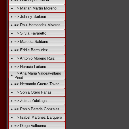
=> Marian Martin Moreno
=> Johnny Barbieri
=> Raul Hernandez Viveros
=> Silvia Favaretto
=> Marcela Saldano
=> Eddie Bermudez
=> Antonio Moreno Ruiz
=> Horacio Laitano
=> Ana Maria Valdeavellano
Pinot
=> Hernando Guerra Tovar
=> Sonia Otero Farias
=> Zulma Zubillaga
=> Pablo Pereda Gonzalez
=> Isabel Martinez Barquero
=> Diego Valbuena