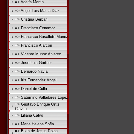
=> Adelfa Martin
=> Angel Luis Macia Diaz
=> Cristina Berbari
=> Francisco Cenamor
=> Francisco Basallote Munoz
=> Francisco Alarcon
=> Vicente Munoz Alvarez
=> Jose Luis Gartner
=> Bernardo Navia
=> Iris Fernandez Angel
=> Daniel de Culla
=> Saturnino Valladares Lopez
=> Gustavo Enrique Ortiz
Clavijo
=> Liliana Calvo
=> Maria Helena Sofia
=> Elkin de Jesus Rojas