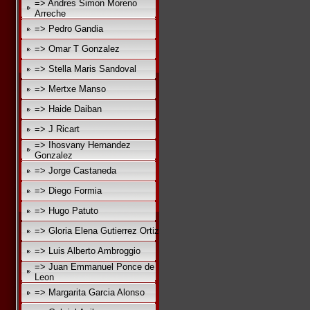
=> Andres Simon Moreno
Arreche
=> Pedro Gandia
=> Omar T Gonzalez
=> Stella Maris Sandoval
=> Mertxe Manso
=> Haide Daiban
=> J Ricart
=> Ihosvany Hernandez
Gonzalez
=> Jorge Castaneda
=> Diego Formia
=> Hugo Patuto
=> Gloria Elena Gutierrez Ortiz
=> Luis Alberto Ambroggio
=> Juan Emmanuel Ponce de
Leon
=> Margarita Garcia Alonso