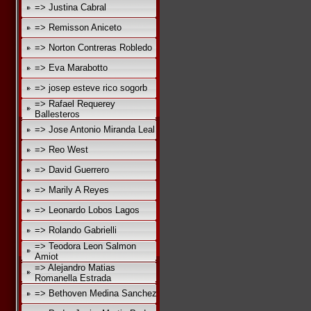
=> Justina Cabral
=> Remisson Aniceto
=> Norton Contreras Robledo
=> Eva Marabotto
=> josep esteve rico sogorb
=> Rafael Requerey
Ballesteros
=> Jose Antonio Miranda Leal
=> Reo West
=> David Guerrero
=> Marily A Reyes
=> Leonardo Lobos Lagos
=> Rolando Gabrielli
=> Teodora Leon Salmon
Amiot
=> Alejandro Matias
Romanella Estrada
=> Bethoven Medina Sanchez