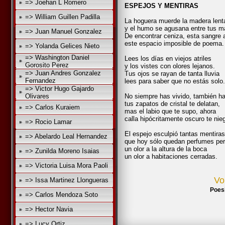
=> Joehan L Romero
ESPEJOS Y MENTIRAS
=> William Guillen Padilla
La hoguera muerde la madera lent
y el humo se agusana entre tus m
=> Juan Manuel Gonzalez
De encontrar ceniza, esta sangre a
este espacio imposible de poema.
=> Yolanda Gelices Nieto
=> Washington Daniel
Lees los días en viejos atriles
Gorosito Perez
y los vistes con olores lejanos.
=> Juan Andres Gonzalez
Tus ojos se rayan de tanta lluvia
Fernandez
lees para saber que no estás solo.
=> Victor Hugo Gajardo
Olivares
No siempre has vivido, también h
tus zapatos de cristal te delatan,
=> Carlos Kuraiem
mas el labio que te supo, ahora
calla hipócritamente oscuro te nie
=> Rocio Lamar
El espejo esculpió tantas mentiras
=> Abelardo Leal Hernandez
que hoy sólo quedan perfumes per
un olor a la altura de la boca
=> Zunilda Moreno Isaias
un olor a habitaciones cerradas.
=> Victoria Luisa Mora Paoli
Vo
=> Issa Martinez Llongueras
Poes
=> Carlos Mendoza Soto
=> Hector Navia
=> Lucy Ortiz