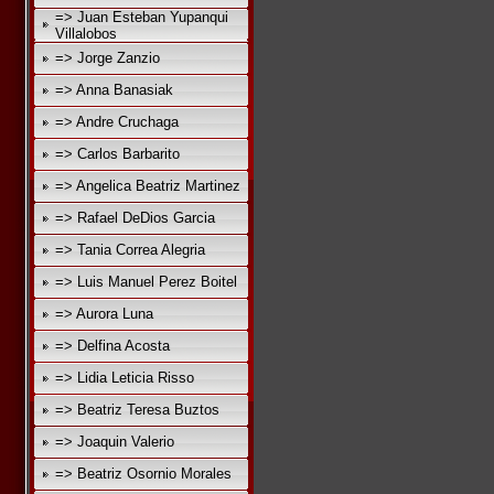
=> Juan Esteban Yupanqui
Villalobos
=> Jorge Zanzio
=> Anna Banasiak
=> Andre Cruchaga
=> Carlos Barbarito
=> Angelica Beatriz Martinez
=> Rafael DeDios Garcia
=> Tania Correa Alegria
=> Luis Manuel Perez Boitel
=> Aurora Luna
=> Delfina Acosta
=> Lidia Leticia Risso
=> Beatriz Teresa Buztos
=> Joaquin Valerio
=> Beatriz Osornio Morales