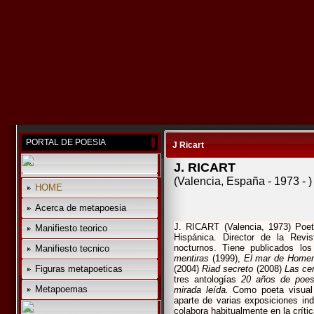
PORTAL DE POESIA
J Ricart
J. RICART
(Valencia, España - 1973 - )
HOME
Acerca de metapoesia
J. RICART (Valencia, 1973) Poeta
Manifiesto teorico
Hispánica. Director de la Revi
nocturnos. Tiene publicados los
Manifiesto tecnico
mentiras
(1999),
El mar de Home
Figuras metapoeticas
(2004)
Riad secreto
(2008)
Las cen
tres antologías
20 años de poes
Metapoemas
mirada leída.
Como poeta visual 
aparte de varias exposiciones in
colabora habitualmente en la crític