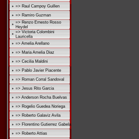
=> Raul Campoy Guillen
=> Ramiro Guzman
=> Renzo Ernesto Rosso
Heydel
=> Victoria Colombini
Lauricella
=> Amelia Arellano
=> Maria Amelia Diaz
=> Cecilia Maldini
=> Pablo Javier Piacente
=> Roman Corral Sandoval
=> Jesus Rito Garcia
=> Anderson Rocha Buelvas
=> Rogelio Guedea Noriega
=> Roberto Galaviz Avila
=> Florentino Gutierrez Gabela
=> Roberto Attias