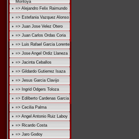
Montoya
=> Alejandro Felix Raimundo
=> Estefania Vazquez Alonso
=> Juan Jose Velez Otero
=> Juan Carlos Ordas Coria
=> Luis Rafael Garcia Lorente
=> Jose Angel Ordiz Llaneza
=> Jacinta Ceballos
=> Gildardo Gutierrez Isaza
=> Jesus Garcia Clavijo
=> Ingrid Odgers Toloza
=> Edilberto Cardenas Garcia
=> Cecilia Palma
=> Angel Antonio Ruiz Laboy
=> Ricardo Costa
=> Jaro Godoy