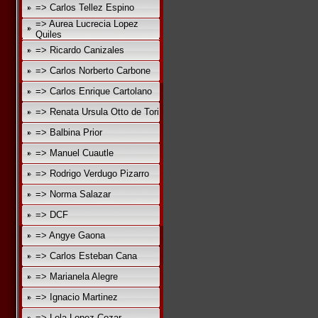
=> Carlos Tellez Espino
=> Aurea Lucrecia Lopez
Quiles
=> Ricardo Canizales
=> Carlos Norberto Carbone
=> Carlos Enrique Cartolano
=> Renata Ursula Otto de Tori
=> Balbina Prior
=> Manuel Cuautle
=> Rodrigo Verdugo Pizarro
=> Norma Salazar
=> DCF
=> Angye Gaona
=> Carlos Esteban Cana
=> Marianela Alegre
=> Ignacio Martinez
=> Lola Lopez Cozar