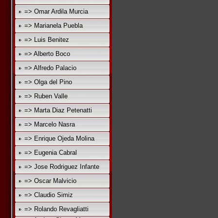
=> Omar Ardila Murcia
=> Marianela Puebla
=> Luis Benitez
=> Alberto Boco
=> Alfredo Palacio
=> Olga del Pino
=> Ruben Valle
=> Marta Diaz Petenatti
=> Marcelo Nasra
=> Enrique Ojeda Molina
=> Eugenia Cabral
=> Jose Rodriguez Infante
=> Oscar Malvicio
=> Claudio Simiz
=> Rolando Revagliatti