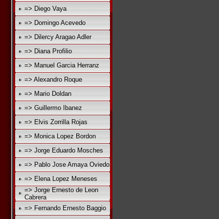
=> Diego Vaya
=> Domingo Acevedo
=> Dilercy Aragao Adler
=> Diana Profilio
=> Manuel Garcia Herranz
=> Alexandro Roque
=> Mario Doldan
=> Guillermo Ibanez
=> Elvis Zorrilla Rojas
=> Monica Lopez Bordon
=> Jorge Eduardo Mosches
=> Pablo Jose Amaya Oviedo
=> Elena Lopez Meneses
=> Jorge Ernesto de Leon
Cabrera
=> Fernando Ernesto Baggio