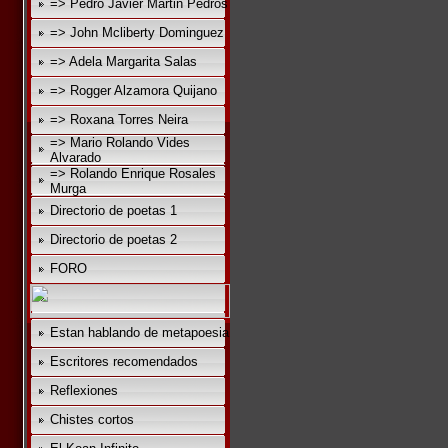
=> Pedro Javier Martin Pedros
=> John Mcliberty Dominguez
=> Adela Margarita Salas
=> Rogger Alzamora Quijano
=> Roxana Torres Neira
=> Mario Rolando Vides
Alvarado
=> Rolando Enrique Rosales
Murga
Directorio de poetas 1
Directorio de poetas 2
FORO
Estan hablando de metapoesia
Escritores recomendados
Reflexiones
Chistes cortos