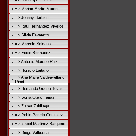
=> Marian Martin Moreno
=> Johnny Barbieri
=> Raul Hernandez Viveros
=> Silvia Favaretto
=> Marcela Saldano
=> Eddie Bermudez
=> Antonio Moreno Ruiz
=> Horacio Laitano
=> Ana Maria Valdeavellano
Pinot
=> Hernando Guerra Tovar
=> Sonia Otero Farias
=> Zulma Zubillaga
=> Pablo Pereda Gonzalez
=> Isabel Martinez Barquero
=> Diego Valbuena