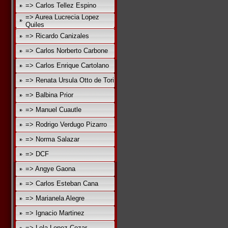
=> Carlos Tellez Espino
=> Aurea Lucrecia Lopez
Quiles
=> Ricardo Canizales
=> Carlos Norberto Carbone
=> Carlos Enrique Cartolano
=> Renata Ursula Otto de Tori
=> Balbina Prior
=> Manuel Cuautle
=> Rodrigo Verdugo Pizarro
=> Norma Salazar
=> DCF
=> Angye Gaona
=> Carlos Esteban Cana
=> Marianela Alegre
=> Ignacio Martinez
=> Lola Lopez Cozar