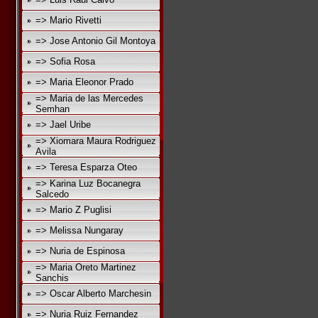
=> Mario Rivetti
=> Jose Antonio Gil Montoya
=> Sofia Rosa
=> Maria Eleonor Prado
=> Maria de las Mercedes
Semhan
=> Jael Uribe
=> Xiomara Maura Rodriguez
Avila
=> Teresa Esparza Oteo
=> Karina Luz Bocanegra
Salcedo
=> Mario Z Puglisi
=> Melissa Nungaray
=> Nuria de Espinosa
=> Maria Oreto Martinez
Sanchis
=> Oscar Alberto Marchesin
=> Nuria Ruiz Fernandez