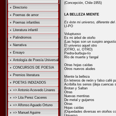
(Concepción, Chile-1955)
Directorio
LA BELLEZA MIENTE
Poemas de amor
Es éste mi universo, diferente de
Poemas infantiles
LI-PO
Literatura infantil
Voluptuoso
Palindromos
Es mi árbol de otoño
(Las hojas son un suspiro angustia
Narrativa
El universo aquel otro
(OTRO, sí, OTRO)
Ensayo
Piedra-burbuja-río
Río de muerte y fangal
Antología de Poesía Universal
Otras hojas caídas
CONCURSOS DE POESIA
Otros nuevos aludes
Premios literatura
Miente la belleza
En letreros de neón y falso café pa
POETAS INDIZADOS
Acribilla los senos (deja cuencas 
Brotan y Saltan
=> Antonio Acevedo Linares
Otras
Nuevas mentiras
=> Lita Perez Caceres
De metal y guijarros
Otras
=> Alfonso Aguado Ortuno
Hojas caídas
(Oquedades diversas en otoños c
=> Manuel Aguirre
Universo