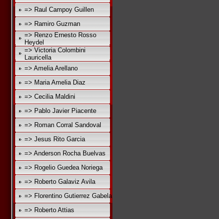
=> Raul Campoy Guillen
=> Ramiro Guzman
=> Renzo Ernesto Rosso
Heydel
=> Victoria Colombini
Lauricella
=> Amelia Arellano
=> Maria Amelia Diaz
=> Cecilia Maldini
=> Pablo Javier Piacente
=> Roman Corral Sandoval
=> Jesus Rito Garcia
=> Anderson Rocha Buelvas
=> Rogelio Guedea Noriega
=> Roberto Galaviz Avila
=> Florentino Gutierrez Gabela
=> Roberto Attias