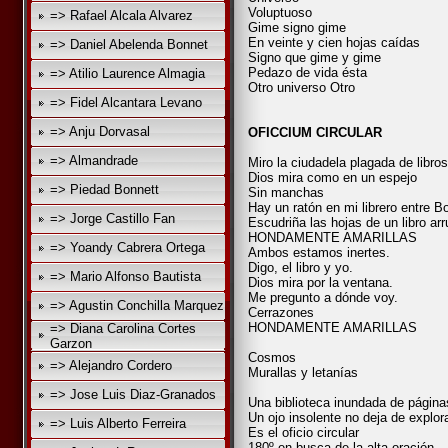
Voluptuoso
=> Rafael Alcala Alvarez
Gime signo gime
En veinte y cien hojas caídas
=> Daniel Abelenda Bonnet
Signo que gime y gime
Pedazo de vida ésta
=> Atilio Laurence Almagia
Otro universo Otro
=> Fidel Alcantara Levano
=> Anju Dorvasal
OFICCIUM CIRCULAR
=> Almandrade
Miro la ciudadela plagada de libros
Dios mira como en un espejo
=> Piedad Bonnett
Sin manchas
Hay un ratón en mi librero entre 
=> Jorge Castillo Fan
Escudriña las hojas de un libro ar
HONDAMENTE AMARILLAS
=> Yoandy Cabrera Ortega
Ambos estamos inertes.
Digo, el libro y yo.
=> Mario Alfonso Bautista
Dios mira por la ventana.
Me pregunto a dónde voy.
=> Agustin Conchilla Marquez
Cerrazones
HONDAMENTE AMARILLAS
=> Diana Carolina Cortes
Garzon
Cosmos
=> Alejandro Cordero
Murallas y letanías
=> Jose Luis Diaz-Granados
Una biblioteca inundada de página
Un ojo insolente no deja de explor
=> Luis Alberto Ferreira
Es el oficio circular
180º en busca de la alta oración