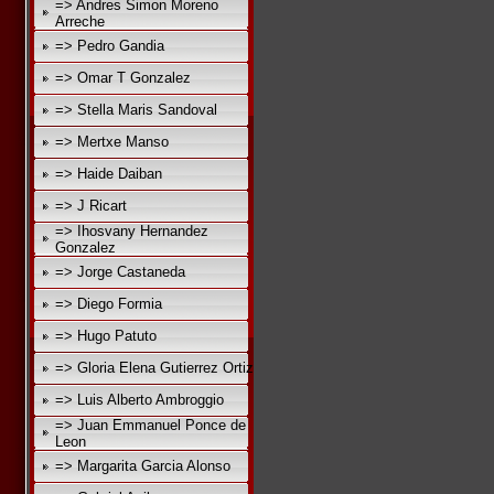
=> Andres Simon Moreno
Arreche
=> Pedro Gandia
=> Omar T Gonzalez
=> Stella Maris Sandoval
=> Mertxe Manso
=> Haide Daiban
=> J Ricart
=> Ihosvany Hernandez
Gonzalez
=> Jorge Castaneda
=> Diego Formia
=> Hugo Patuto
=> Gloria Elena Gutierrez Ortiz
=> Luis Alberto Ambroggio
=> Juan Emmanuel Ponce de
Leon
=> Margarita Garcia Alonso