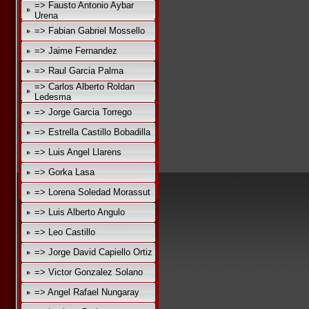
=> Fausto Antonio Aybar
Urena
=> Fabian Gabriel Mossello
=> Jaime Fernandez
=> Raul Garcia Palma
=> Carlos Alberto Roldan
Ledesma
=> Jorge Garcia Torrego
=> Estrella Castillo Bobadilla
=> Luis Angel Llarens
=> Gorka Lasa
=> Lorena Soledad Morassut
=> Luis Alberto Angulo
=> Leo Castillo
=> Jorge David Capiello Ortiz
=> Victor Gonzalez Solano
=> Angel Rafael Nungaray