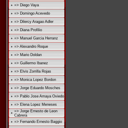
=> Diego Vaya
=> Domingo Acevedo
=> Dilercy Aragao Adler
=> Diana Profilio
=> Manuel Garcia Herranz
=> Alexandro Roque
=> Mario Doldan
=> Guillermo Ibanez
=> Elvis Zorrilla Rojas
=> Monica Lopez Bordon
=> Jorge Eduardo Mosches
=> Pablo Jose Amaya Oviedo
=> Elena Lopez Meneses
=> Jorge Ernesto de Leon
Cabrera
=> Fernando Ernesto Baggio