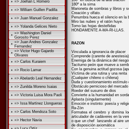
=> Joehan L Romero
180º a la sima
Marioneta de sombras y libros y 
=> William Guillen Padilla
Creación y olfato.
Penumbra hueca el silencio en la 
=> Juan Manuel Gonzalez
Miro las nubes y el ratón huye.
Tomo las hojas desteñidas
=> Yolanda Gelices Nieto
HONDAMENTE A-MA-RI-LLAS.
=> Washington Daniel
Gorosito Perez
=> Juan Andres Gonzalez
RAZON
Fernandez
=> Victor Hugo Gajardo
Vinculada a ignorancia de placer
Olivares
Comprende (carente de anestesia) 
Enemiga de la dinámica del riesg
=> Carlos Kuraiem
Taciturno peón que mueve a sembra
Con la genuina actitud gozosa (apa
=> Rocio Lamar
Víctima de una rutina y una renta
(Cualquier chileno o chilena)
=> Abelardo Leal Hernandez
Duda y cuestionamiento estímulo c
Obstáculo pernicioso del mercado 
=> Zunilda Moreno Isaias
Roedor del susurro de dios
=> Victoria Luisa Mora Paoli
Convierte a la humanidad en sord
Aplasta (singularmente)
=> Issa Martinez Llongueras
Emoción e instinto: poesía y religi
Ra-Zón
=> Carlos Mendoza Soto
Formatea el cerebro y domina lo
articulador de cadáveres en la ver
=> Hector Navia
o que un chef lanzando al aire una
de disposición axiomática
=> Lucy Ortiz