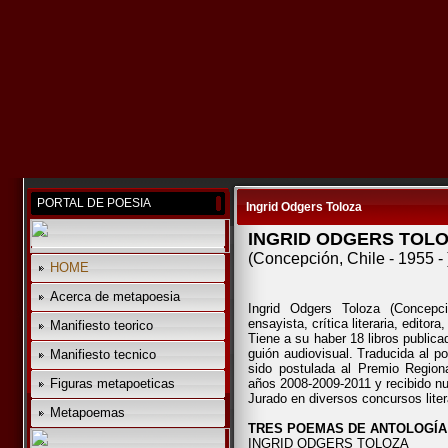
PORTAL DE POESIA
Ingrid Odgers Toloza
INGRID ODGERS TOL
(Concepción, Chile - 1955 - 
HOME
Acerca de metapoesia
Ingrid Odgers Toloza (Concepció
ensayista, crítica literaria, editora,
Manifiesto teorico
Tiene a su haber 18 libros public
guión audiovisual. Traducida al p
Manifiesto tecnico
sido postulada al Premio Regional
Figuras metapoeticas
años 2008-2009-2011 y recibido num
Jurado en diversos concursos literar
Metapoemas
TRES POEMAS DE ANTOLOGÍA
INGRID ODGERS TOLOZA