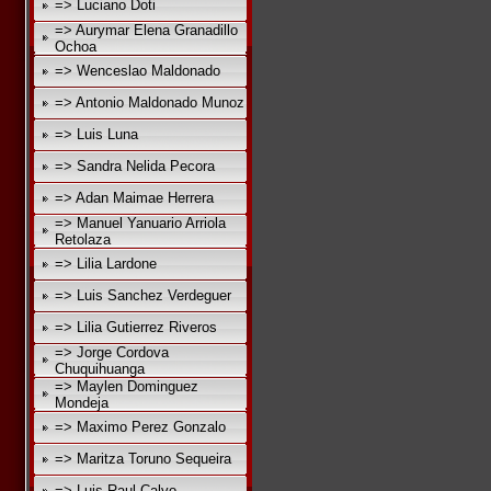
=> Luciano Doti
=> Aurymar Elena Granadillo
Ochoa
=> Wenceslao Maldonado
=> Antonio Maldonado Munoz
=> Luis Luna
=> Sandra Nelida Pecora
=> Adan Maimae Herrera
=> Manuel Yanuario Arriola
Retolaza
=> Lilia Lardone
=> Luis Sanchez Verdeguer
=> Lilia Gutierrez Riveros
=> Jorge Cordova
Chuquihuanga
=> Maylen Dominguez
Mondeja
=> Maximo Perez Gonzalo
=> Maritza Toruno Sequeira
=> Luis Raul Calvo