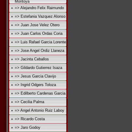
Montoya
=> Alejandro Felix Raimundo
=> Estefania Vazquez Alonso
=> Juan Jose Velez Otero
=> Juan Carlos Ordas Coria
=> Luis Rafael Garcia Lorente
=> Jose Angel Ordiz Llaneza
=> Jacinta Ceballos
=> Gildardo Gutierrez Isaza
=> Jesus Garcia Clavijo
=> Ingrid Odgers Toloza
=> Edilberto Cardenas Garcia
=> Cecilia Palma
=> Angel Antonio Ruiz Laboy
=> Ricardo Costa
=> Jaro Godoy