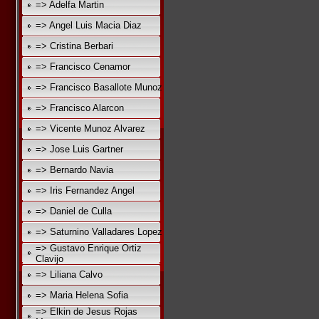
=> Adelfa Martin
=> Angel Luis Macia Diaz
=> Cristina Berbari
=> Francisco Cenamor
=> Francisco Basallote Munoz
=> Francisco Alarcon
=> Vicente Munoz Alvarez
=> Jose Luis Gartner
=> Bernardo Navia
=> Iris Fernandez Angel
=> Daniel de Culla
=> Saturnino Valladares Lopez
=> Gustavo Enrique Ortiz
Clavijo
=> Liliana Calvo
=> Maria Helena Sofia
=> Elkin de Jesus Rojas