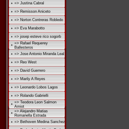
=> Justina Cabral
=> Remisson Aniceto
=> Norton Contreras Robledo
=> Eva Marabotto
=> josep esteve rico sogorb
=> Rafael Requerey
Ballesteros
=> Jose Antonio Miranda Leal
=> Reo West
=> David Guerrero
=> Marily A Reyes
=> Leonardo Lobos Lagos
=> Rolando Gabrielli
=> Teodora Leon Salmon
Amiot
=> Alejandro Matias
Romanella Estrada
=> Bethoven Medina Sanchez