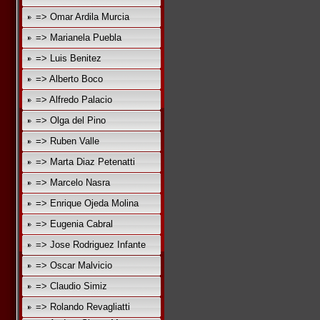
=> Omar Ardila Murcia
=> Marianela Puebla
=> Luis Benitez
=> Alberto Boco
=> Alfredo Palacio
=> Olga del Pino
=> Ruben Valle
=> Marta Diaz Petenatti
=> Marcelo Nasra
=> Enrique Ojeda Molina
=> Eugenia Cabral
=> Jose Rodriguez Infante
=> Oscar Malvicio
=> Claudio Simiz
=> Rolando Revagliatti