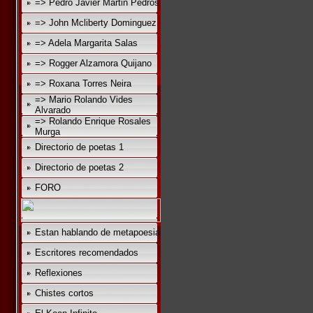
=> Pedro Javier Martin Pedros
=> John Mcliberty Dominguez
=> Adela Margarita Salas
=> Rogger Alzamora Quijano
=> Roxana Torres Neira
=> Mario Rolando Vides
Alvarado
=> Rolando Enrique Rosales
Murga
Directorio de poetas 1
Directorio de poetas 2
FORO
Estan hablando de metapoesia
Escritores recomendados
Reflexiones
Chistes cortos