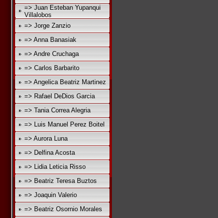
=> Juan Esteban Yupanqui
Villalobos
=> Jorge Zanzio
=> Anna Banasiak
=> Andre Cruchaga
=> Carlos Barbarito
=> Angelica Beatriz Martinez
=> Rafael DeDios Garcia
=> Tania Correa Alegria
=> Luis Manuel Perez Boitel
=> Aurora Luna
=> Delfina Acosta
=> Lidia Leticia Risso
=> Beatriz Teresa Buztos
=> Joaquin Valerio
=> Beatriz Osornio Morales