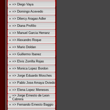
=> Diego Vaya
=> Domingo Acevedo
=> Dilercy Aragao Adler
=> Diana Profilio
=> Manuel Garcia Herranz
=> Alexandro Roque
=> Mario Doldan
=> Guillermo Ibanez
=> Elvis Zorrilla Rojas
=> Monica Lopez Bordon
=> Jorge Eduardo Mosches
=> Pablo Jose Amaya Oviedo
=> Elena Lopez Meneses
=> Jorge Ernesto de Leon
Cabrera
=> Fernando Ernesto Baggio