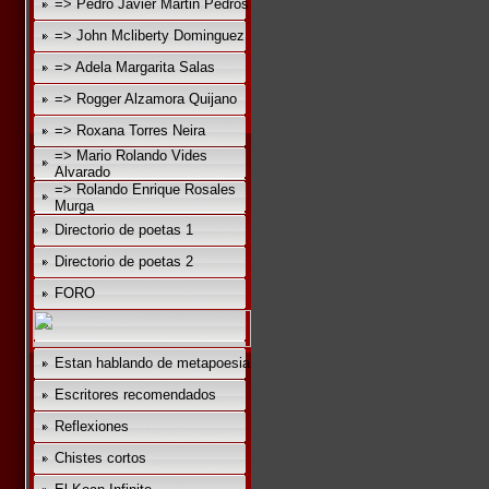
=> Pedro Javier Martin Pedros
=> John Mcliberty Dominguez
=> Adela Margarita Salas
=> Rogger Alzamora Quijano
=> Roxana Torres Neira
=> Mario Rolando Vides
Alvarado
=> Rolando Enrique Rosales
Murga
Directorio de poetas 1
Directorio de poetas 2
FORO
Estan hablando de metapoesia
Escritores recomendados
Reflexiones
Chistes cortos