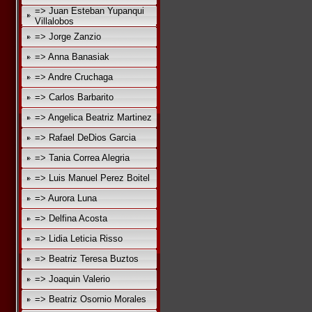
=> Juan Esteban Yupanqui
Villalobos
=> Jorge Zanzio
=> Anna Banasiak
=> Andre Cruchaga
=> Carlos Barbarito
=> Angelica Beatriz Martinez
=> Rafael DeDios Garcia
=> Tania Correa Alegria
=> Luis Manuel Perez Boitel
=> Aurora Luna
=> Delfina Acosta
=> Lidia Leticia Risso
=> Beatriz Teresa Buztos
=> Joaquin Valerio
=> Beatriz Osornio Morales