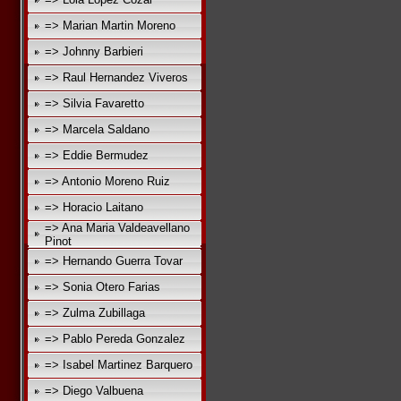
=> Marian Martin Moreno
=> Johnny Barbieri
=> Raul Hernandez Viveros
=> Silvia Favaretto
=> Marcela Saldano
=> Eddie Bermudez
=> Antonio Moreno Ruiz
=> Horacio Laitano
=> Ana Maria Valdeavellano
Pinot
=> Hernando Guerra Tovar
=> Sonia Otero Farias
=> Zulma Zubillaga
=> Pablo Pereda Gonzalez
=> Isabel Martinez Barquero
=> Diego Valbuena