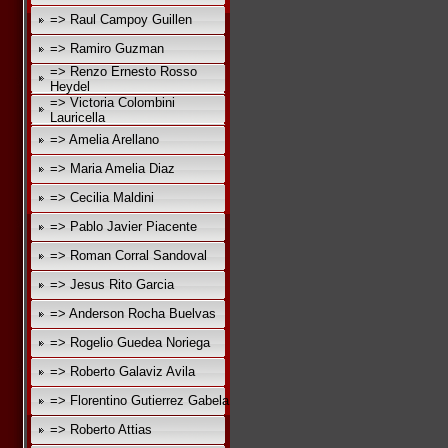
=> Raul Campoy Guillen
=> Ramiro Guzman
=> Renzo Ernesto Rosso
Heydel
=> Victoria Colombini
Lauricella
=> Amelia Arellano
=> Maria Amelia Diaz
=> Cecilia Maldini
=> Pablo Javier Piacente
=> Roman Corral Sandoval
=> Jesus Rito Garcia
=> Anderson Rocha Buelvas
=> Rogelio Guedea Noriega
=> Roberto Galaviz Avila
=> Florentino Gutierrez Gabela
=> Roberto Attias