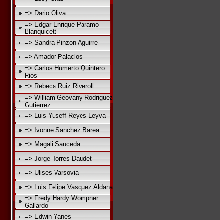
=> Dario Oliva
=> Edgar Enrique Paramo
Blanquicett
=> Sandra Pinzon Aguirre
=> Amador Palacios
=> Carlos Humerto Quintero
Rios
=> Rebeca Ruiz Riveroll
=> William Geovany Rodriguez
Gutierrez
=> Luis Yuseff Reyes Leyva
=> Ivonne Sanchez Barea
=> Magali Sauceda
=> Jorge Torres Daudet
=> Ulises Varsovia
=> Luis Felipe Vasquez Aldana
=> Fredy Hardy Wompner
Gallardo
=> Edwin Yanes