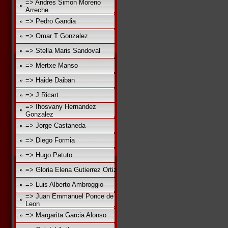
=> Andres Simon Moreno
Arreche
=> Pedro Gandia
=> Omar T Gonzalez
=> Stella Maris Sandoval
=> Mertxe Manso
=> Haide Daiban
=> J Ricart
=> Ihosvany Hernandez
Gonzalez
=> Jorge Castaneda
=> Diego Formia
=> Hugo Patuto
=> Gloria Elena Gutierrez Ortiz
=> Luis Alberto Ambroggio
=> Juan Emmanuel Ponce de
Leon
=> Margarita Garcia Alonso