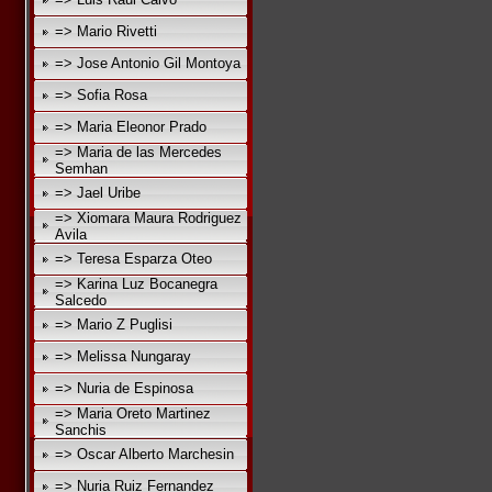
=> Mario Rivetti
=> Jose Antonio Gil Montoya
=> Sofia Rosa
=> Maria Eleonor Prado
=> Maria de las Mercedes
Semhan
=> Jael Uribe
=> Xiomara Maura Rodriguez
Avila
=> Teresa Esparza Oteo
=> Karina Luz Bocanegra
Salcedo
=> Mario Z Puglisi
=> Melissa Nungaray
=> Nuria de Espinosa
=> Maria Oreto Martinez
Sanchis
=> Oscar Alberto Marchesin
=> Nuria Ruiz Fernandez