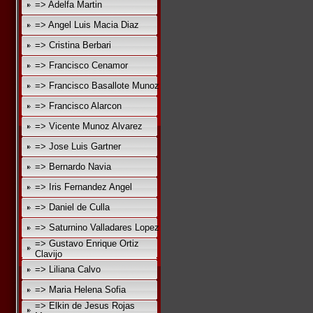
=> Adelfa Martin
=> Angel Luis Macia Diaz
=> Cristina Berbari
=> Francisco Cenamor
=> Francisco Basallote Munoz
=> Francisco Alarcon
=> Vicente Munoz Alvarez
=> Jose Luis Gartner
=> Bernardo Navia
=> Iris Fernandez Angel
=> Daniel de Culla
=> Saturnino Valladares Lopez
=> Gustavo Enrique Ortiz
Clavijo
=> Liliana Calvo
=> Maria Helena Sofia
=> Elkin de Jesus Rojas