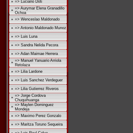
=> Luciano Doti
=> Aurymar Elena Granadillo
Ochoa
=> Wenceslao Maldonado
=> Antonio Maldonado Munoz
=> Luis Luna
=> Sandra Nelida Pecora
=> Adan Maimae Herrera
=> Manuel Yanuario Arriola
Retolaza
=> Lilia Lardone
=> Luis Sanchez Verdeguer
=> Lilia Gutierrez Riveros
=> Jorge Cordova
Chuquihuanga
=> Maylen Dominguez
Mondeja
=> Maximo Perez Gonzalo
=> Maritza Toruno Sequeira
=> Luis Raul Calvo