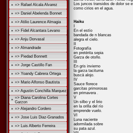
Los juncos transidos de dolor se 
=> Rafael Alcala Alvarez
como cirios en el agua.
=> Daniel Abelenda Bonnet
Haiku
=> Atilio Laurence Almagia
I
=> Fidel Alcantara Levano
En el estío
bandada de n blancas
=> Anju Dorvasal
alegra el cielo.
II
=> Almandrade
Fotografía
en pretérita sepia
=> Piedad Bonnett
Garza de otoño.
III
=> Jorge Castillo Fan
En gris invierno
la garza taciturna
=> Yoandy Cabrera Ortega
buscä alojo.
IV
=> Mario Alfonso Bautista
Sauce florece
garcitas primorosas
=> Agustin Conchilla Marquez
en primavera .
V
=> Diana Carolina Cortes
Un silbo y el lirio
Garzon
en la orilla del río
=> Alejandro Cordero
emprende vuelo.
VI
=> Jose Luis Diaz-Granados
Luna naciente
adormilada sobre
=> Luis Alberto Ferreira
su pata azul.
VII