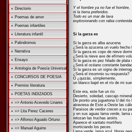
Y el hombre ya no fue el hombre,
Directorio
ni la tierra preferidos.
Todo es un mar de lava
Poemas de amor
explosionando con rabia contenida
Poemas infantiles
Literatura infantil
Si la garza es
Palindromos
Si la garza es alba azucena
¿Será la azucena un vuelo hecho f
Narrativa
Si la garza es copo de nieve dorm
¿Será la nieve ave de efímero vol
Ensayo
Si la garza es pez hilado de plata
¿Será el océano constante bandad
Antología de Poesía Universal
Si la garza es un signo de interro
¿Será el insomnio su respuesta?
CONCURSOS DE POESIA
O ¿quizás, simplemente,
un blanco bajel en el río de mi su
Premios literatura
Este era, este fue un río
POETAS INDIZADOS
Desierto, soledad, cascajo mineral
De pronto una juguetona U del río
=> Antonio Acevedo Linares
atraviesa de Este a Oeste las cál
Paraísos de verdor crecen a su pa
=> Lita Perez Caceres
y en sus aguas lama verde, lama 
retozan las truchas aroiris.
=> Alfonso Aguado Ortuno
Aparece el xantato mortífero
morticiando los peces.
=> Manuel Aguirre
Lama verde, lama azul. Horas neg