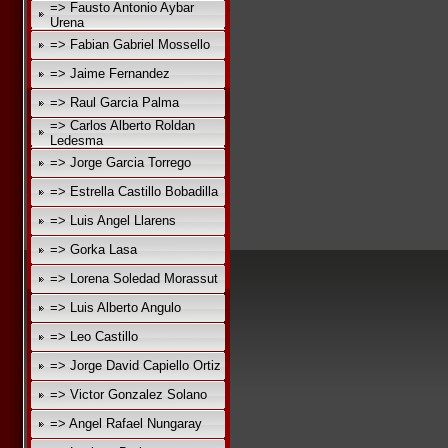
=> Fausto Antonio Aybar
Urena
=> Fabian Gabriel Mossello
=> Jaime Fernandez
=> Raul Garcia Palma
=> Carlos Alberto Roldan
Ledesma
=> Jorge Garcia Torrego
=> Estrella Castillo Bobadilla
=> Luis Angel Llarens
=> Gorka Lasa
=> Lorena Soledad Morassut
=> Luis Alberto Angulo
=> Leo Castillo
=> Jorge David Capiello Ortiz
=> Victor Gonzalez Solano
=> Angel Rafael Nungaray