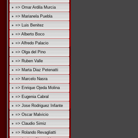
=> Omar Ardila Murcia
=> Marianela Puebla
=> Luis Benitez
=> Alberto Boco
=> Alfredo Palacio
=> Olga del Pino
=> Ruben Valle
=> Marta Diaz Petenatti
=> Marcelo Nasra
=> Enrique Ojeda Molina
=> Eugenia Cabral
=> Jose Rodriguez Infante
=> Oscar Malvicio
=> Claudio Simiz
=> Rolando Revagliatti