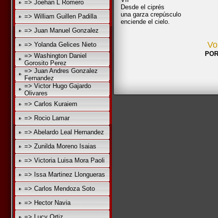
=> Joehan L Romero
Desde el ciprés
una garza crepúsculo
=> William Guillen Padilla
enciende el cielo.
=> Juan Manuel Gonzalez
Vo
=> Yolanda Gelices Nieto
POR
=> Washington Daniel
Gorosito Perez
=> Juan Andres Gonzalez
Fernandez
=> Victor Hugo Gajardo
Olivares
=> Carlos Kuraiem
=> Rocio Lamar
=> Abelardo Leal Hernandez
=> Zunilda Moreno Isaias
=> Victoria Luisa Mora Paoli
=> Issa Martinez Llongueras
=> Carlos Mendoza Soto
=> Hector Navia
=> Lucy Ortiz