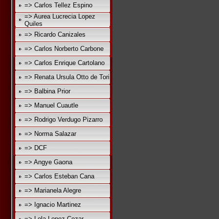
=> Carlos Tellez Espino
=> Aurea Lucrecia Lopez
Quiles
=> Ricardo Canizales
=> Carlos Norberto Carbone
=> Carlos Enrique Cartolano
=> Renata Ursula Otto de Tori
=> Balbina Prior
=> Manuel Cuautle
=> Rodrigo Verdugo Pizarro
=> Norma Salazar
=> DCF
=> Angye Gaona
=> Carlos Esteban Cana
=> Marianela Alegre
=> Ignacio Martinez
=> Lola Lopez Cozar