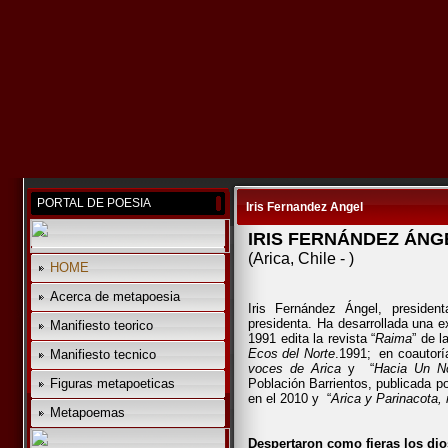
PORTAL DE POESIA
Iris Fernandez Angel
IRIS FERNÁNDEZ ÁNG
(Arica, Chile - )
HOME
Acerca de metapoesia
Iris Fernández Ángel, presid
presidenta. Ha desarrollada una e
Manifiesto teorico
1991 edita la revista “
Raima
” de l
Ecos del Norte
.1991; en coautor
Manifiesto tecnico
voces de Arica
y “
Hacia Un No
Figuras metapoeticas
Población Barrientos, publicada po
en el 2010 y “
Arica y Parinacota,
Metapoemas
Despertaron como fieras los dios