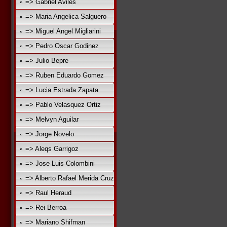
=> Gabriel Aviles
=> Maria Angelica Salguero
=> Miguel Angel Migliarini
=> Pedro Oscar Godinez
=> Julio Bepre
=> Ruben Eduardo Gomez
=> Lucia Estrada Zapata
=> Pablo Velasquez Ortiz
=> Melvyn Aguilar
=> Jorge Novelo
=> Aleqs Garrigoz
=> Jose Luis Colombini
=> Alberto Rafael Merida Cruz
=> Raul Heraud
=> Rei Berroa
=> Mariano Shifman