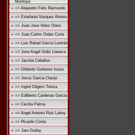
Montoya
=> Alejandro Felix Raimundo
=> Estefania Vazquez Alonso
=> Juan Jose Velez Otero
=> Juan Carlos Ordas Coria
=> Luis Rafael Garcia Lorente
=> Jose Angel Ordiz Llaneza
=> Jacinta Ceballos
=> Gildardo Gutierrez Isaza
=> Jesus Garcia Clavijo
=> Ingrid Odgers Toloza
=> Edilberto Cardenas Garcia
=> Cecilia Palma
=> Angel Antonio Ruiz Laboy
=> Ricardo Costa
=> Jaro Godoy