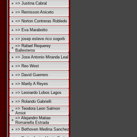
=> Justina Cabral
=> Remisson Aniceto
=> Norton Contreras Robledo
=> Eva Marabotto
=> josep esteve rico sogorb
=> Rafael Requerey
Ballesteros
=> Jose Antonio Miranda Leal
=> Reo West
=> David Guerrero
=> Marily A Reyes
=> Leonardo Lobos Lagos
=> Rolando Gabrielli
=> Teodora Leon Salmon
Amiot
=> Alejandro Matias
Romanella Estrada
=> Bethoven Medina Sanchez